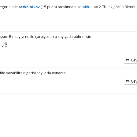
egorisinde
raskolnikov
(
15
puan)
tarafından
soruldu
|
2.7k
kez görüntülendi
ın. Bir sayıyı ne ile çarpıyosan o sayıyada bölmelisin.
–
√
+
2
Cev
de yazabilirsin gerisi sayılarla oynama.
Cev