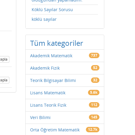
Köklü Sayılar Sorusu
köklü sayılar
Tüm kategoriler
Akademik Matematik
737
apla
Akademik Fizik
52
apla
Teorik Bilgisayar Bilimi
32
Lisans Matematik
5.6k
Lisans Teorik Fizik
112
Veri Bilimi
145
Orta Öğretim Matematik
12.7k