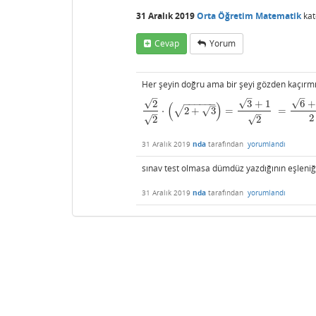
31 Aralık 2019
Orta Öğretim Matematik
kat
Cevap
Yorum
Her şeyin doğru ama bir şeyi gözden kaçırmışs
–
–
–
√
√
√
3
+
1
6
2
−
−
−
−
−
−
–
(
)
√
√
⋅
2
+
3
=
=
2
2
⋅
(
2
+
3
)
=
3
+
1
2
=
6
+
2
2
–
–
2
√
√
2
2
31 Aralık 2019
nda
tarafından
yorumlandı
sınav test olmasa dümdüz yazdığının eşleniği
31 Aralık 2019
nda
tarafından
yorumlandı