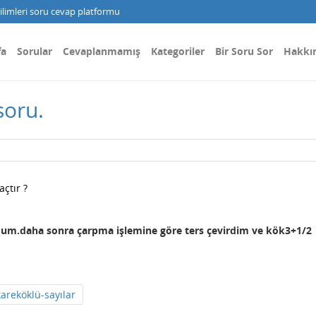
limleri soru cevap platformu
fa
Sorular
Cevaplanmamış
Kategoriler
Bir Soru Sor
Hakkı
 soru.
çtır ?
ldum.daha sonra çarpma işlemine göre ters çevirdim ve kök3+1/2
kareköklü-sayılar