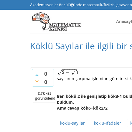
Akademisyenler öncülüğünde matematik/fizik/bilgisayar bi
Anasay
Köklü Sayılar ile ilgili bir
−
−
−
−
−
−
–
√
√
2
−
3
2
−
3
0
sayısının çarpma işlemine göre tersi ka
0
2.7k
kez
Ben kökü 2 ile genişletip kök3-1 bu
görüntülendi
buldum.
Ama cevap kök6+kök2/2
köklü-sayılar
köklü-ifadeler