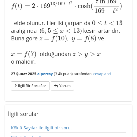
ln
169
t
2
13
/
169
−
t
(
)
=
2
⋅
169
⋅
cosh
(
)
f
(
t
)
=
2
⋅
169
13
/
169
−
t
2
⋅
cosh
(
t
ln
169
169
−
t
2
)
f
t
2
169
−
t
0
≤
<
13
elde olunur. Her iki çarpan da
0
≤
t
<
13
t
6
,
5
≤
<
13
aralığında (
) kesin artandır.
6
,
5
≤
x
<
13
x
=
(
10
)
=
(
8
)
Buna göre
,
ve
z
=
f
(
10
)
y
=
f
(
8
)
z
f
y
f
=
(
7
)
>
>
olduğundan
x
=
f
(
7
)
z
>
y
>
x
x
f
z
y
x
olmalıdır.
27 Şubat 2025
alpercay
(
3.4k
puan)
tarafından
cevaplandı
Ilgili Bir Soru Sor
Yorum
İlgili sorular
Köklü Sayılar ile ilgili bir soru.