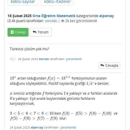
köklü-sayılar
köklü-ifadeler
18 Şubat 2025
Orta Öğretim Matematik
kategorisinde
alpercay
(
3.4k
puan)
tarafından
soruldu
|
2k
kez görüntülendi
Cevap
Yorum
Türevsiz çözüm yok mu?
26 Şubat 2025
Sercan
tarafından
yorumlandı
Cevapla
1
/
x
x
13
artan olduğundan
(
)
=
13
fonksiyonunun azalan
13
x
f
(
x
)
=
13
1
/
x
f
x
olduğunu söyleyebiliriz. Pozitif sayılarda grafiği
1
/
' e benzer.
1
/
x
x
sınırsız arttığında
fonksiyonu
1
'e yaklaşır ve
farkları azalarak
x
f
1
x
x
f
x
0
'a yaklaşır. Eşit aralık boylarındaki görüntü farklarını
0
karşılaştırırsak,
3
<
5
<
6
<
7
<
8
<
10
iken
(
3
)
−
(
5
)
>
(
8
)
−
(
10
)
ve
3
<
5
<
6
<
7
<
8
<
10
f
(
3
)
−
f
(
5
)
>
f
(
8
)
−
f
(
10
)
f
f
f
f
(
5
)
−
(
6
)
>
(
7
)
−
(
8
)
olur.
f
(
5
)
−
f
(
6
)
>
f
(
7
)
−
f
(
8
)
f
f
f
f
26 Şubat 2025
alpercay
tarafından
yorumlandı