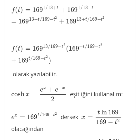
1
/
13
+
1
/
13
−
f
(
t
)
=
169
1
/
13
+
t
+
169
1
/
13
−
t
=
169
13
−
t
/
169
−
t
2
+
169
13
t
t
(
)
=
169
+
169
f
t
2
2
13
−
/
169
−
13
+
/
169
−
t
t
t
t
=
169
+
169
2
2
13
/
169
−
−
/
169
−
f
(
t
)
=
169
13
/
169
−
t
2
(
169
−
t
/
169
−
t
2
+
169
t
/
169
−
t
2
)
t
t
t
(
)
=
169
(
169
f
t
2
/
169
−
t
t
+
169
)
olarak yazılabilir.
−
+
x
x
e
e
cosh
=
eşitliğini kullanalım:
cosh
x
=
e
x
+
e
−
x
2
x
2
ln
169
t
2
/
169
−
=
169
=
t
t
x
dersek
e
x
=
169
t
/
169
−
t
2
x
=
t
ln
169
169
−
t
2
e
x
2
169
−
t
olacağından