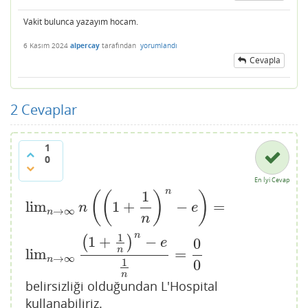
Vakit bulunca yazayım hocam.
6 Kasım 2024
alpercay
tarafından
yorumlandı
Cevapla
2
Cevaplar
1
0
En İyi Cevap
n
1
(
(
)
)
lim
1
+
−
=
lim
n
→
∞
n
(
(
1
+
1
n
)
n
−
e
)
=
lim
n
→
∞
(
1
+
1
n
)
n
−
e
1
n
=
0
0
n
e
→
∞
n
n
n
1
1
+
−
(
)
0
e
n
lim
=
→
∞
n
0
1
n
belirsizliği olduğundan L'Hospital
kullanabiliriz.