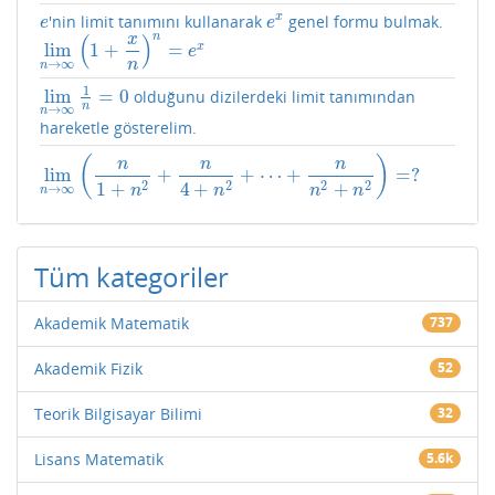
x
'nin limit tanımını kullanarak
genel formu bulmak.
e
e
x
e
e
n
(
)
x
lim
1
+
=
x
lim
n
→
∞
(
1
+
x
n
)
n
=
e
x
e
→
∞
n
n
1
lim
=
0
olduğunu dizilerdeki limit tanımından
lim
n
→
∞
1
n
=
0
n
→
∞
n
hareketle gösterelim.
(
)
n
n
n
lim
+
+
⋯
+
=
?
lim
n
→
∞
(
n
1
+
n
2
+
n
4
+
n
2
+
⋯
+
n
n
2
+
n
2
)
=
?
2
2
2
2
1
+
4
+
+
→
∞
n
n
n
n
n
Tüm kategoriler
Akademik Matematik
737
Akademik Fizik
52
Teorik Bilgisayar Bilimi
32
Lisans Matematik
5.6k