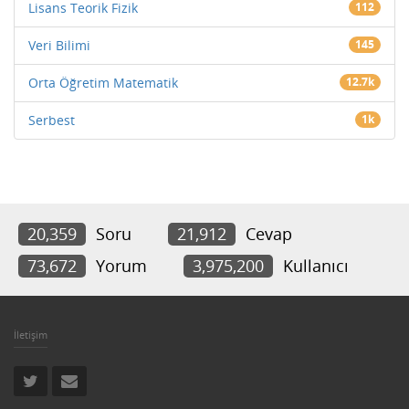
Lisans Teorik Fizik
112
Veri Bilimi
145
Orta Öğretim Matematik
12.7k
Serbest
1k
20,359
Soru
21,912
Cevap
73,672
Yorum
3,975,200
Kullanıcı
İletişim