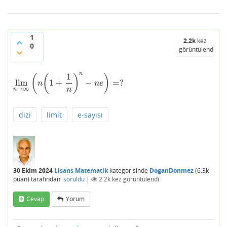
1
2.2k
kez
0
görüntülendi
n
1
(
(
)
)
lim
1
+
−
=
?
lim
n
→
∞
(
n
(
1
+
1
n
)
n
−
n
e
)
=
?
n
n
e
→
∞
n
n
dizi
limit
e-sayısı
30 Ekim 2024
Lisans Matematik
kategorisinde
DoganDonmez
(
6.3k
puan)
tarafından
soruldu
|
2.2k
kez görüntülendi
Cevap
Yorum