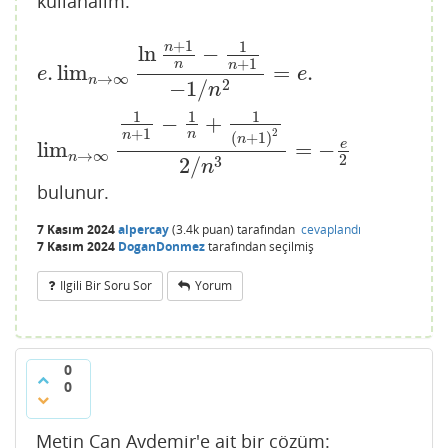
kullanalım:
+
1
1
n
ln
−
+
1
n
n
.
lim
=
.
e
.
lim
n
→
∞
ln
n
+
1
n
−
1
n
+
1
−
1
/
n
2
=
e
.
lim
n
→
∞
1
n
+
1
−
1
n
e
e
→
∞
n
2
−
1
/
n
1
1
1
−
+
+
1
2
n
n
(
+
1
)
n
lim
=
−
e
→
∞
n
2
3
2
/
n
bulunur.
7 Kasım 2024
alpercay
(
3.4k
puan)
tarafından
cevaplandı
7 Kasım 2024
DoganDonmez
tarafından
seçilmiş
Ilgili Bir Soru Sor
Yorum
0
0
Metin Can Aydemir'e ait bir çözüm: