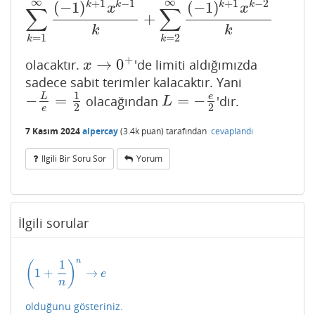
∞
∞
+
1
−
1
+
1
−
2
(
−
1
)
(
−
1
)
k
k
k
k
x
x
∑
∑
+
k
k
=
1
=
2
k
k
+
→
0
olacaktır.
'de limiti aldığımızda
x
→
0
+
x
sadece sabit terimler kalacaktır. Yani
1
−
=
=
−
e
L
olacağından
'dir.
−
L
e
=
1
2
L
=
−
e
2
L
2
2
e
7 Kasım 2024
alpercay
(
3.4k
puan)
tarafından
cevaplandı
Ilgili Bir Soru Sor
Yorum
İlgili sorular
n
1
(
)
1
+
→
(
1
+
1
n
)
n
→
e
e
n
olduğunu gösteriniz.