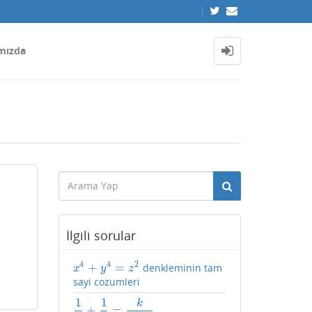
mızda
İlgili sorular
4
4
2
+
=
denkleminin tam
x
4
+
y
4
=
z
2
x
y
z
sayi cozumleri
1
1
k
+
=
1
a
+
1
b
=
k
2024