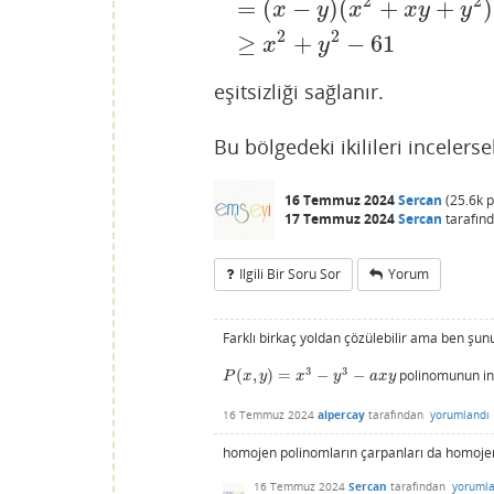
2
2
=
(
−
)
(
+
+
)
0
=
x
3
−
x
y
−
y
3
−
61
=
(
x
−
y
)
(
x
2
+
x
y
+
y
x
y
x
x
y
y
2
2
≥
+
−
61
x
y
eşitsizliği sağlanır.
Bu bölgedeki ikilileri incelers
16 Temmuz 2024
Sercan
(
25.6k
p
17 Temmuz 2024
Sercan
tarafın
Ilgili Bir Soru Sor
Yorum
Farklı birkaç yoldan çözülebilir ama ben şu
3
3
(
,
)
=
−
−
polinomunun ind
P
(
x
,
y
)
=
x
3
−
y
3
−
a
x
y
P
x
y
x
y
a
x
y
16 Temmuz 2024
alpercay
tarafından
yorumlandı
homojen polinomların çarpanları da homojen o
16 Temmuz 2024
Sercan
tarafından
yorumla