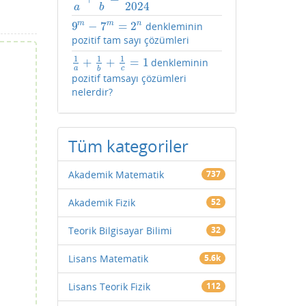
2024
a
b
9
−
7
m
=
2
m
n
denkleminin
9
m
−
7
m
=
2
n
pozitif tam sayı çözümleri
1
1
1
+
+
=
1
denkleminin
1
a
+
1
b
+
1
c
=
1
a
c
b
pozitif tamsayı çözümleri
nelerdir?
Tüm kategoriler
Akademik Matematik
737
Akademik Fizik
52
Teorik Bilgisayar Bilimi
32
Lisans Matematik
5.6k
Lisans Teorik Fizik
112