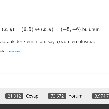
(
,
)
=
(
6
,
5
)
(
,
)
=
(
−
5
,
−
6
)
n
ve
bulunur.
(
x
,
y
)
=
(
6
,
5
)
(
x
,
y
)
=
(
−
5
,
−
6
)
x
y
x
y
uadratik denklemin tam sayı çözümleri oluşmaz.
ından
cevaplandı
21,912
Cevap
73,672
Yorum
3,974,