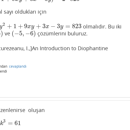
l sayı oldukları için
2
+
1
+
9
+
3
−
3
=
823
olmalıdır. Bu iki
+
1
+
9
x
y
+
3
x
−
3
y
=
823
y
x
y
x
y
5
)
(
−
5
,
−
6
)
ve
çözümlerini buluruz.
(
−
5
,
−
6
)
curezeanu, I.,]An Introduction to Diophantine
ından
cevaplandı
endi
zenlenirse oluşan
3
=
61
61
k