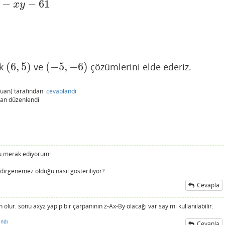
−
−
61
2
)
−
x
y
−
61
≥
x
2
+
y
2
−
61
x
y
(
6
,
5
)
(
−
5
,
−
6
)
ek
ve
çözümlerini elde ederiz.
(
6
,
5
)
(
−
5
,
−
6
)
uan)
tarafından
cevaplandı
dan
düzenlendi
nu merak ediyorum:
irgenemez olduğu nasıl gösteriliyor?
Cevapla
lur. sonu axyz yapıp bir çarpanının z-Ax-By olacağı var sayımı kullanılabilir.
ndı
Cevapla