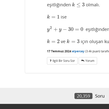
≤
3
eşitliğinden
olmalı.
k
≤
3
k
=
1
ise
k
=
1
k
2
+
−
30
=
0
eşitliğinde
y
2
+
y
−
30
=
0
y
y
=
2
=
3
ve
için oluşan k
k
=
2
k
=
3
k
k
17 Temmuz 2024
alpercay
(
3.4k
puan)
taraf
Ilgili Bir Soru Sor
Yorum
20,359
Soru