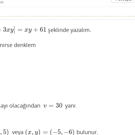
ndi
+
3
]
=
+
61
şeklinde yazalım.
+
61
x
y
x
y
nirse denklem
=
30
sayı olacağından
yani
v
=
30
v
6
,
5
)
(
,
)
=
(
−
5
,
−
6
)
veya
bulunur.
(
x
,
y
)
=
(
−
5
,
−
6
)
x
y