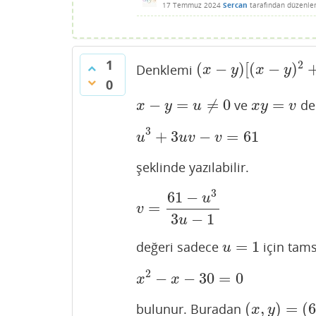
17 Temmuz 2024
Sercan
tarafından
düzenle
1
2
(
−
)
[
(
−
)
Denklemi
(
x
−
y
)
[
(
x
−
y
)
2
+
3
x
y
]
=
x
y
x
y
x
y
0
−
=
≠
0
=
ve
de
x
−
y
=
u
≠
0
x
y
=
v
x
y
u
x
y
v
3
+
3
−
=
61
u
3
+
3
u
v
−
v
=
61
u
u
v
v
şeklinde yazılabilir.
3
61
−
u
=
v
=
61
−
u
3
3
u
−
1
v
3
−
1
u
=
1
değeri sadece
için tam
u
=
1
u
2
−
−
30
=
0
x
2
−
x
−
30
=
0
x
x
(
,
)
=
(
bulunur. Buradan
(
x
,
y
)
=
(
6
,
5
)
x
y