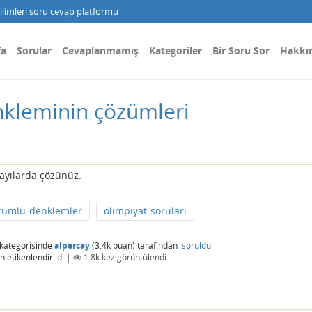
limleri soru cevap platformu
fa
Sorular
Cevaplanmamış
Kategoriler
Bir Soru Sor
Hakkı
kleminin çözümleri
yılarda çözünüz.
zümlü-denklemler
olimpiyat-soruları
kategorisinde
alpercay
(
3.4k
puan)
tarafından
soruldu
n etikenlendirildi
|
1.8k
kez görüntülendi