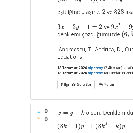
2
823
eşitliğine ulaşırız.
ve
asa
2
823
2
3
−
3
−
1
=
2
9
+
9
ve
3
x
−
3
y
−
1
=
2
9
x
2
+
9
y
2
x
y
x
(
6
,
denklemi çözdüğümüzde
(
6
,
5
)
Andreescu, T., Andrica, D., Cu
Equations
18 Temmuz 2024
alpercay
(
3.4k
puan)
taraf
18 Temmuz 2024
alpercay
tarafından
düzenl
Ilgili Bir Soru Sor
Yorum
0
=
+
olsun. Denklem dü
x
=
y
+
k
x
y
k
0
2
2
(
3
−
1
)
+
(
3
−
)
+
(
3
k
−
1
)
y
2
+
(
3
k
2
−
k
)
y
+
k
3
=
k
y
k
k
y