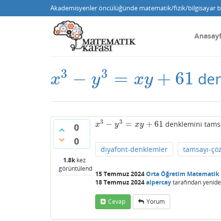
Akademisyenler öncülüğünde matematik/fizik/bilgisayar bi
Anasay
3
3
−
=
+
61
den
x
3
−
y
3
=
x
y
+
61
x
y
x
y
3
3
−
=
+
61
denklemini tamsa
x
3
−
y
3
=
x
y
+
61
x
y
x
y
0
0
diyafont-denklemler
tamsayı-çö
1.8k
kez
görüntülendi
15 Temmuz 2024
Orta Öğretim Matematik
18 Temmuz 2024
alpercay
tarafından
yenide
Cevap
Yorum