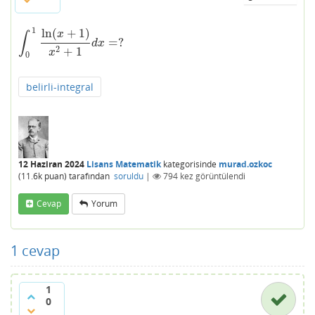
1
ln
(
+
1
)
x
∫
=
?
∫
0
1
ln
(
x
+
1
)
x
2
+
1
d
x
=
?
d
x
2
+
1
x
0
belirli-integral
12 Haziran 2024
Lisans Matematik
kategorisinde
murad.ozkoc
(
11.6k
puan)
tarafından
soruldu
|
794
kez görüntülendi
Cevap
Yorum
1
cevap
1
0