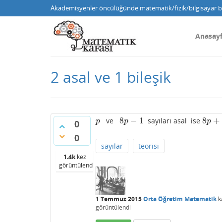
Akademisyenler öncülüğünde matematik/fizik/bilgisayar bi
Anasay
2 asal ve 1 bileşik
8
−
1
8
+
ve
sayıları asal ise
p
8
p
−
1
8
p
+
1
p
p
p
0
0
sayılar
teorisi
1.4k
kez
görüntülendi
1 Temmuz 2015
Orta Öğretim Matematik
k
görüntülendi