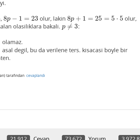
yi.
8
−
1
=
23
8
+
1
=
25
=
5
⋅
5
m,
olur, lakin
olur,
8
p
−
1
=
23
8
p
+
1
=
25
=
5
⋅
5
p
p
≠
3
alan olasiliklara bakali.
:
p
≠
3
p
l olamaz.
 asal degil, bu da verilene ters. kisacasi boyle bir
ten.
an)
tarafından
cevaplandı
21,912
Cevap
73,672
Yorum
3,972,