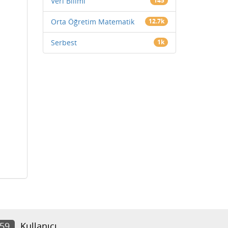
Veri Bilimi
145
Orta Öğretim Matematik
12.7k
Serbest
1k
859
Kullanıcı