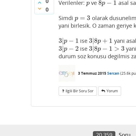
0
8
−
1
Verilenler:
ve
asal sa
p
8
p
−
1
p
p
0
=
3
Simdi
olarak dusuneli
p
=
3
p
yani birlesik. O zaman geriye k
3
|
−
1
3
|
8
+
1
ise
yani asa
3
|
p
−
1
3
|
8
p
+
1
p
p
3
|
−
2
3
|
8
−
1
>
3
ise
yani
3
|
p
−
2
3
|
8
p
−
1
>
3
p
p
durum soz konusu degilmis za
3 Temmuz 2015
Sercan
(
25.6k
pu
Ilgili Bir Soru Sor
Yorum
20,359
Soru