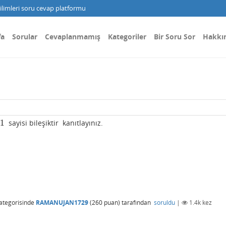
limleri soru cevap platformu
fa
Sorular
Cevaplanmamış
Kategoriler
Bir Soru Sor
Hakkı
1
sayisi bileşiktir kanıtlayınız.
ategorisinde
RAMANUJAN1729
(
260
puan)
tarafından
soruldu
|
1.4k
kez