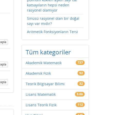
katsayıların hepsi neden
rasyonel olamıyor
Sinüsü rasyonel olan bir doğal
sayı var mıdır?
Aritmetik Fonksiyonların Tersi
apla
Tüm kategoriler
Akademik Matematik
737
apla
Akademik Fizik
52
apla
Teorik Bilgisayar Bilimi
32
Lisans Matematik
5.6k
Lisans Teorik Fizik
112