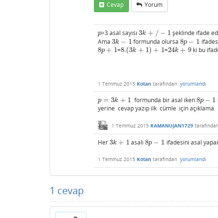
Cevap
Yorum
>3 asal sayısı
3
+
/
−
1
şeklinde ifade edi
p
3
k
+
/
−
1
p
k
Ama
3
−
1
formunda olursa
8
−
1
ifades
3
k
−
1
8
p
−
1
k
p
8
+
1
=
8.
(
3
+
1
)
+
1
=
24
+
9
ki bu ifad
8
p
+
1
8.
(
3
k
+
1
)
+
1
24
k
+
9
p
k
k
1 Temmuz 2015
Kotan
tarafından
yorumlandı
=
3
+
1
formunda bir asal iken
8
−
1
p
=
3
k
+
1
8
p
−
1
p
k
p
yerine cevap yazıp ilk cümle için açıklama
1 Temmuz 2015
RAMANUJAN1729
tarafında
Her
3
+
1
asalı
8
−
1
ifadesini asal yapar
3
k
+
1
8
p
−
1
k
p
1 Temmuz 2015
Kotan
tarafından
yorumlandı
1
cevap