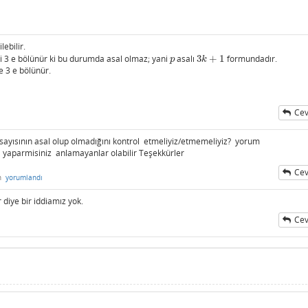
lebilir.
i 3 e bölünür ki bu durumda asal olmaz; yani
asalı
3
+
1
formundadır.
p
3
k
+
1
p
k
e 3 e bölünür.
Cev
sayısının asal olup olmadığını kontrol etmeliyiz/etmemeliyiz? yorum
 yaparmisiniz anlamayanlar olabilir Teşekkürler
Cev
n
yorumlandı
 diye bir iddiamız yok.
Cev