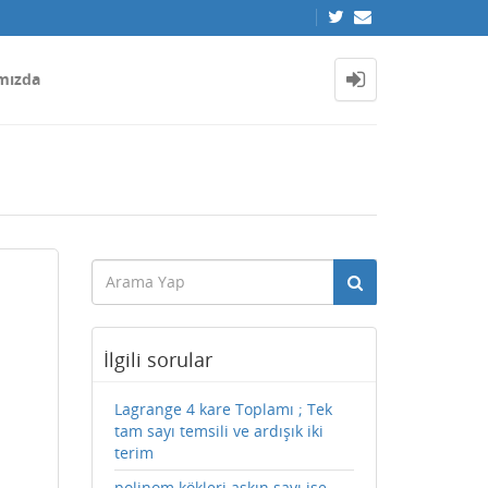
mızda
İlgili sorular
Lagrange 4 kare Toplamı ; Tek
tam sayı temsili ve ardışık iki
terim
polinom kökleri aşkın sayı ise