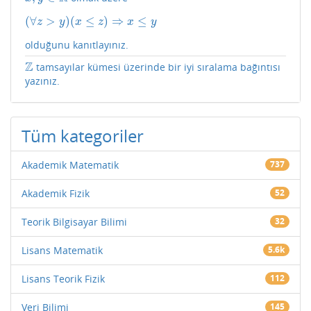
(
∀
>
)
(
≤
)
⇒
≤
(
∀
z
>
y
)
(
x
≤
z
)
⇒
x
≤
y
z
y
x
z
x
y
olduğunu kanıtlayınız.
Z
tamsayılar kümesi üzerinde bir iyi sıralama bağıntısı
Z
yazınız.
Tüm kategoriler
Akademik Matematik
737
Akademik Fizik
52
Teorik Bilgisayar Bilimi
32
Lisans Matematik
5.6k
Lisans Teorik Fizik
112
Veri Bilimi
145