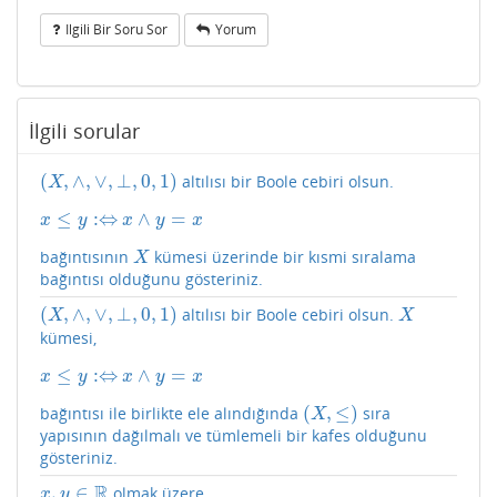
Ilgili Bir Soru Sor
Yorum
İlgili sorular
(
,
∧
,
∨
,
⊥
,
0
,
1
)
altılısı bir Boole cebiri olsun.
(
X
,
∧
,
∨
,
⊥
,
0
,
1
)
X
≤
:
⇔
∧
=
x
≤
y
:⇔
x
∧
y
=
x
x
y
x
y
x
bağıntısının
kümesi üzerinde bir kısmi sıralama
X
X
bağıntısı olduğunu gösteriniz.
(
,
∧
,
∨
,
⊥
,
0
,
1
)
altılısı bir Boole cebiri olsun.
(
X
,
∧
,
∨
,
⊥
,
0
,
1
)
X
X
X
kümesi,
≤
:
⇔
∧
=
x
≤
y
:⇔
x
∧
y
=
x
x
y
x
y
x
(
,
≤
)
bağıntısı ile birlikte ele alındığında
sıra
(
X
,
≤
)
X
yapısının dağılmalı ve tümlemeli bir kafes olduğunu
gösteriniz.
R
,
∈
olmak üzere
x
,
y
∈
R
x
y