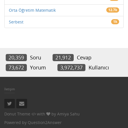
Orta Öğretim Matematik
12.7k
Serbest
1k
20,359
Soru
21,912
Cevap
73,672
Yorum
3,972,737
Kullanıcı
İletişim
Donut Theme
with
by
Amiya Sahu
Powered by
Question2Answer