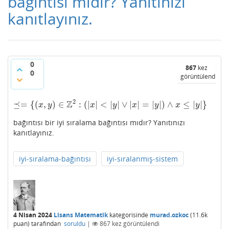
bağıntısı mıdır? Yanıtınızı
kanıtlayınız.
0
867
kez
0
görüntülendi
2
Z
⪯
=
{
(
,
)
∈
:
(
|
|
<
|
|
∨
|
|
=
|
|
)
∧
≤
|
|
}
⪯=
{
(
x
,
y
)
∈
Z
2
:
(
|
x
|
<
|
y
|
∨
|
x
|
=
|
y
|
)
∧
x
≤
|
y
|
}
x
y
x
y
x
y
x
y
bağıntısı bir iyi sıralama bağıntısı mıdır? Yanıtınızı
kanıtlayınız.
iyi-sıralama-bağıntısı
iyi-sıralanmış-sistem
4 Nisan 2024
Lisans Matematik
kategorisinde
murad.ozkoc
(
11.6k
puan)
tarafından
soruldu
|
867
kez görüntülendi