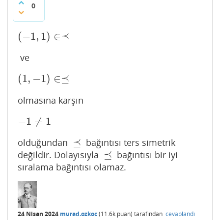
0
(
−
1
,
1
)
∈
⪯
(
−
1
,
1
)
∈⪯
ve
(
1
,
−
1
)
∈
⪯
(
1
,
−
1
)
∈⪯
olmasına karşın
−
1
≠
1
−
1
≠
1
⪯
olduğundan
bağıntısı ters simetrik
⪯
⪯
değildir. Dolayısıyla
bağıntısı bir iyi
⪯
sıralama bağıntısı olamaz.
24 Nisan 2024
murad.ozkoc
(
11.6k
puan)
tarafından
cevaplandı