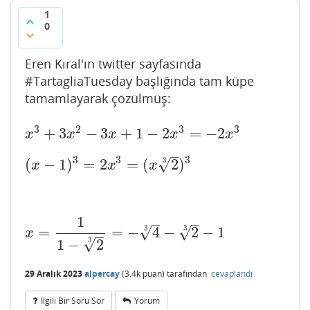
1
0
Eren Kıral'ın twitter sayfasında
#TartagliaTuesday başlığında tam küpe
tamamlayarak çözülmüş:
3
2
3
3
+
3
−
3
+
1
−
2
=
−
2
x
3
+
3
x
2
−
3
x
+
1
−
2
x
3
=
−
2
x
3
x
x
x
x
x
–
3
3
3
√
3
(
−
1
)
=
2
=
(
2
)
(
x
−
1
)
3
=
2
x
3
=
(
x
2
3
)
3
x
x
x
1
–
–
√
3
√
3
=
=
−
4
−
2
−
1
x
=
1
1
−
2
3
=
−
4
3
−
2
3
−
1
x
–
√
3
1
−
2
29 Aralık 2023
alpercay
(
3.4k
puan)
tarafından
cevaplandı
Ilgili Bir Soru Sor
Yorum