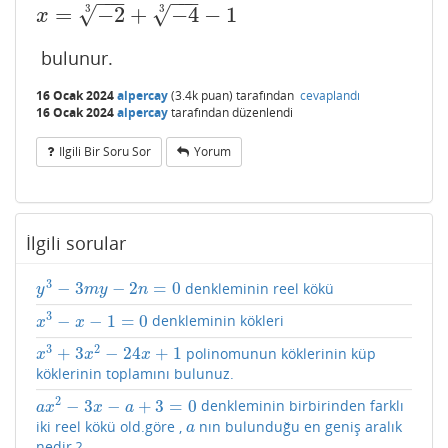
−
−
−
−
−
−
=
−
2
+
−
4
−
1
√
3
√
3
x
=
−
2
3
+
−
4
3
−
1
x
bulunur.
16 Ocak 2024
alpercay
(
3.4k
puan)
tarafından
cevaplandı
16 Ocak 2024
alpercay
tarafından
düzenlendi
Ilgili Bir Soru Sor
Yorum
İlgili sorular
3
−
3
−
2
=
0
denkleminin reel kökü
y
3
−
3
m
y
−
2
n
=
0
y
m
y
n
3
−
−
1
=
0
denkleminin kökleri
x
3
−
x
−
1
=
0
x
x
3
2
+
3
−
24
+
1
polinomunun köklerinin küp
x
3
+
3
x
2
−
24
x
+
1
x
x
x
köklerinin toplamını bulunuz.
2
−
3
−
+
3
=
0
denkleminin birbirinden farklı
a
x
2
−
3
x
−
a
+
3
=
0
a
x
x
a
iki reel kökü old.göre ,
nın bulunduğu en geniş aralık
a
a
nedir ?