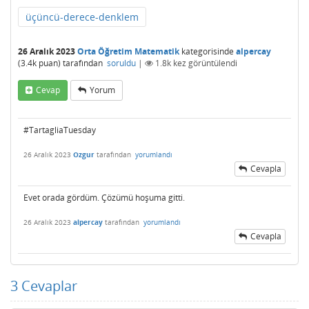
üçüncü-derece-denklem
26 Aralık 2023
Orta Öğretim Matematik
kategorisinde
alpercay
(
3.4k
puan)
tarafından
soruldu
|
1.8k
kez görüntülendi
Cevap
Yorum
#TartagliaTuesday
26 Aralık 2023
Ozgur
tarafından
yorumlandı
Cevapla
Evet orada gördüm. Çözümü hoşuma gitti.
26 Aralık 2023
alpercay
tarafından
yorumlandı
Cevapla
3
Cevaplar