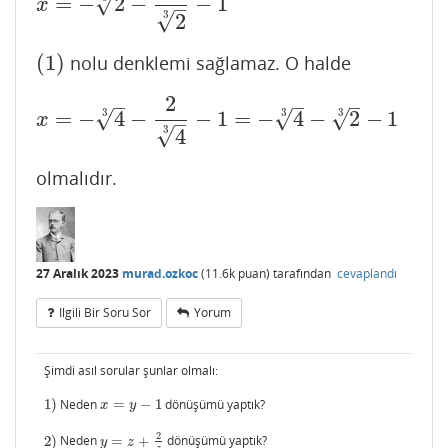
√
=
−
2
−
−
1
x
=
−
2
3
−
2
2
3
−
1
x
–
√
3
2
(
1
)
nolu denklemi sağlamaz. O halde
(
1
)
2
–
–
–
√
√
3
3
√
3
=
−
4
−
−
1
=
−
4
−
2
−
1
x
=
−
4
3
−
2
4
3
−
1
=
−
4
3
−
2
3
−
1
x
–
√
3
4
olmalıdır.
27 Aralık 2023
murad.ozkoc
(
11.6k
puan)
tarafından
cevaplandı
Ilgili Bir Soru Sor
Yorum
Şimdi asıl sorular şunlar olmalı:
1
)
Neden
=
−
1
dönüşümü yaptık?
1
)
x
=
y
−
1
x
y
2
2
)
Neden
=
+
dönüşümü yaptık?
2
)
y
=
z
+
2
z
y
z
z