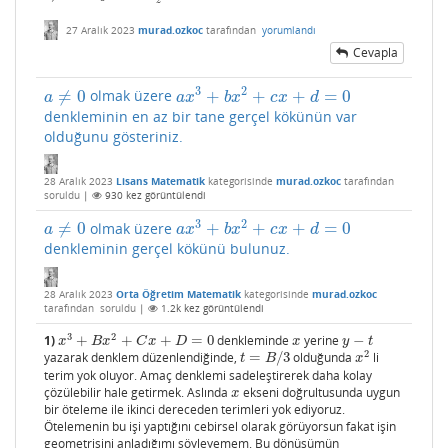
27 Aralık 2023
murad.ozkoc
tarafından
yorumlandı
Cevapla
3
2
≠
0
+
+
+
=
0
olmak üzere
a
≠
0
a
x
3
+
b
x
2
+
c
x
+
d
=
0
a
a
x
b
x
c
x
d
denkleminin en az bir tane gerçel kökünün var
olduğunu gösteriniz.
28 Aralık 2023
Lisans Matematik
kategorisinde
murad.ozkoc
tarafından
soruldu
|
930
kez görüntülendi
3
2
≠
0
+
+
+
=
0
olmak üzere
a
≠
0
a
x
3
+
b
x
2
+
c
x
+
d
=
0
a
a
x
b
x
c
x
d
denkleminin gerçel kökünü bulunuz.
28 Aralık 2023
Orta Öğretim Matematik
kategorisinde
murad.ozkoc
tarafından
soruldu
|
1.2k
kez görüntülendi
3
2
1)
+
+
+
=
0
denkleminde
yerine
−
x
3
+
B
x
2
+
C
x
+
D
=
0
x
y
−
t
x
B
x
C
x
D
x
y
t
2
yazarak denklem düzenlendiğinde,
=
/
3
olduğunda
li
t
=
B
/
3
x
2
t
B
x
terim yok oluyor. Amaç denklemi sadeleştirerek daha kolay
çözülebilir hale getirmek. Aslında
ekseni doğrultusunda uygun
x
x
bir öteleme ile ikinci dereceden terimleri yok ediyoruz.
Ötelemenin bu işi yaptığını cebirsel olarak görüyorsun fakat işin
geometrisini anladığımı söyleyemem. Bu dönüşümün