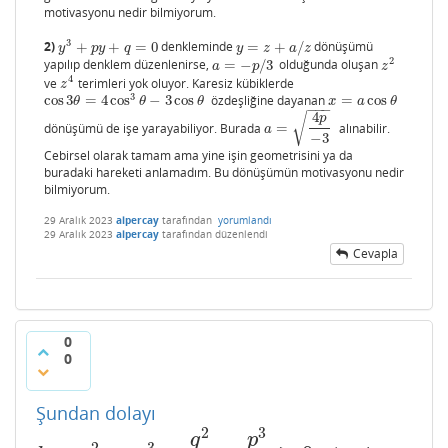
motivasyonu nedir bilmiyorum.
3
2)
+
+
=
0
denkleminde
=
+
/
dönüşümü
y
3
+
p
y
+
q
=
0
y
=
z
+
a
/
z
y
p
y
q
y
z
a
z
2
yapılıp denklem düzenlenirse,
=
−
/
3
olduğunda oluşan
a
=
−
p
/
3
z
2
a
p
z
4
ve
terimleri yok oluyor. Karesiz kübiklerde
z
4
z
3
cos
3
=
4
cos
−
3
cos
özdeşliğine dayanan
=
cos
cos
3
θ
=
4
cos
3
θ
−
3
cos
θ
x
=
a
cos
θ
θ
θ
θ
x
a
θ
−
−
−
4
√
p
dönüşümü de işe yarayabiliyor. Burada
=
alınabilir.
a
=
4
p
−
3
a
−
3
Cebirsel olarak tamam ama yine işin geometrisini ya da
buradaki hareketi anlamadım. Bu dönüşümün motivasyonu nedir
bilmiyorum.
29 Aralık 2023
alpercay
tarafından
yorumlandı
29 Aralık 2023
alpercay
tarafından
düzenlendi
Cevapla
0
0
Şundan dolayı
2
3
q
p
2
3