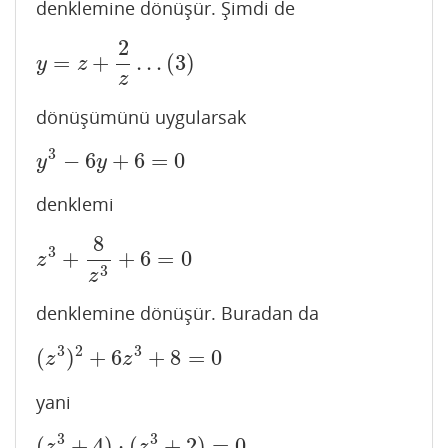
denklemine dönüşür. Şimdi de
2
=
+
…
(
3
)
y
=
z
+
2
z
…
(
3
)
y
z
z
dönüşümünü uygularsak
3
−
6
+
6
=
0
y
3
−
6
y
+
6
=
0
y
y
denklemi
8
3
+
+
6
=
0
z
3
+
8
z
3
+
6
=
0
z
3
z
denklemine dönüşür. Buradan da
3
2
3
(
)
+
6
+
8
=
0
(
z
3
)
2
+
6
z
3
+
8
=
0
z
z
yani
3
3
(
+
4
)
⋅
(
+
2
)
=
0
(
z
3
+
4
)
⋅
(
z
3
+
2
)
=
0
z
z