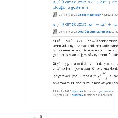
3
2
≠
0
+
+
olmak üzere
a
≠
0
a
x
3
+
b
x
2
+
c
x
+
d
=
0
a
a
x
b
x
c
x
olduğunu gösteriniz.
28 Aralık 2023
Lisans Matematik
kategorisind
3
2
≠
0
+
+
olmak üzere
a
≠
0
a
x
3
+
b
x
2
+
c
x
+
d
=
0
a
a
x
b
x
c
x
28 Aralık 2023
Orta Öğretim Matematik
kateg
3
2
1)
+
+
+
=
0
denklemind
x
3
+
B
x
2
+
C
x
+
D
=
0
x
B
x
C
x
D
terim yok oluyor. Amaç denklemi sadeleştire
bir öteleme ile ikinci dereceden terimleri yo
geometrisini anladığımı söyleyemem. Bu d
3
2)
+
+
=
0
denkleminde
=
+
y
3
+
p
y
+
q
=
0
y
=
z
+
a
/
z
y
p
y
q
y
z
4
ve
terimleri yok oluyor. Karesiz kübikler
z
4
z
−
−
−
4
√
p
işe yarayabiliyor. Burada
=
alınab
a
=
4
p
−
3
a
−
3
anlamadım. Bu dönüşümün motivasyonu ned
29 Aralık 2023
alpercay
tarafından
yorumlandı
29 Aralık 2023
alpercay
tarafından
düzenlendi
0