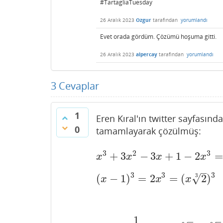
#TartagliaTuesday
26 Aralık 2023
Ozgur
tarafından
yorumlandı
Evet orada gördüm. Çözümü hoşuma gitti.
26 Aralık 2023
alpercay
tarafından
yorumlandı
3
Cevaplar
1
Eren Kıral'ın twitter sayfasın
0
tamamlayarak çözülmüş:
3
2
3
+
3
−
3
+
1
−
2
=
x
3
+
3
x
2
−
3
x
+
1
−
2
x
3
=
−
2
x
3
x
x
x
x
–
3
3
3
√
3
(
−
1
)
=
2
=
(
2
)
(
x
−
1
)
3
=
2
x
3
=
(
x
2
3
)
3
x
x
x
1
–
–