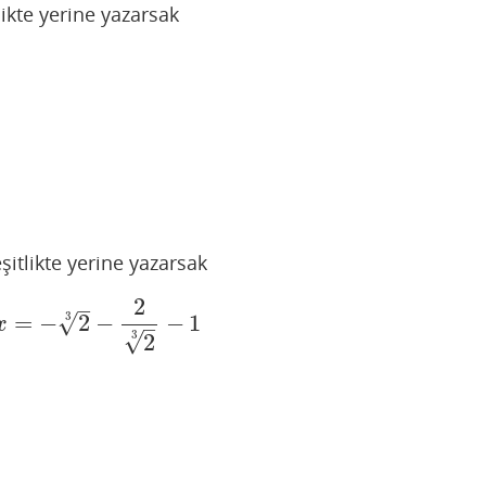
likte yerine yazarsak
şitlikte yerine yazarsak
2
–
√
3
=
−
2
−
−
1
=
−
2
3
−
2
2
3
−
1
x
–
√
3
2