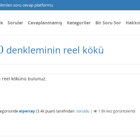
limleri soru cevap platformu
fa
Sorular
Cevaplanmamış
Kategoriler
Bir Soru Sor
Hakkı
0
denkleminin reel kökü
 reel kökünü bulunuz.
egorisinde
alpercay
(
3.4k
puan)
tarafından
soruldu
|
1.8k
kez görüntülendi