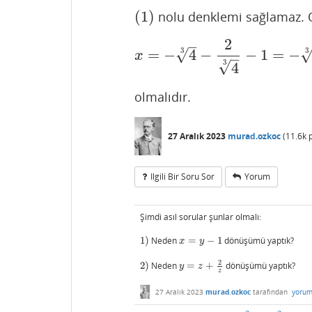
(
1
)
nolu denklemi sağlamaz. 
(
1
)
2
–
√
3
3
=
−
4
−
−
1
=
−
x
=
−
4
3
−
2
4
3
−
1
=
−
4
3
−
2
x
–
√
3
4
olmalıdır.
27 Aralık 2023
murad.ozkoc
(
11.6k
p
Ilgili Bir Soru Sor
Yorum
Şimdi asıl sorular şunlar olmalı:
1
)
Neden
=
−
1
dönüşümü yaptık?
1
)
x
=
y
−
1
x
y
2
2
)
Neden
=
+
dönüşümü yaptık?
2
)
y
=
z
+
2
z
y
z
z
27 Aralık 2023
murad.ozkoc
tarafından
yorum