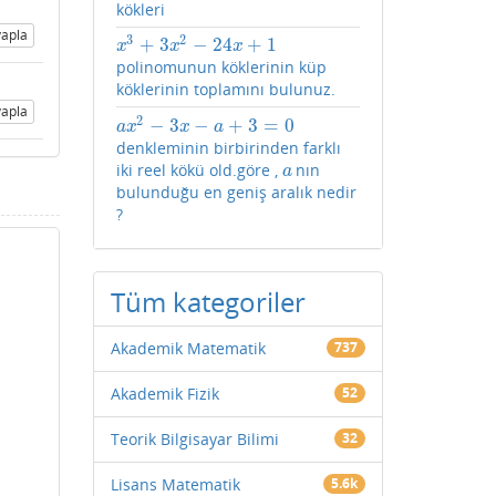
kökleri
apla
3
2
+
3
−
24
+
1
x
3
+
3
x
2
−
24
x
+
1
x
x
x
polinomunun köklerinin küp
köklerinin toplamını bulunuz.
apla
2
−
3
−
+
3
=
0
a
x
2
−
3
x
−
a
+
3
=
0
a
x
x
a
denkleminin birbirinden farklı
iki reel kökü old.göre ,
nın
a
a
bulunduğu en geniş aralık nedir
?
Tüm kategoriler
Akademik Matematik
737
Akademik Fizik
52
Teorik Bilgisayar Bilimi
32
Lisans Matematik
5.6k