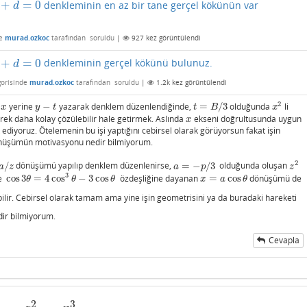
+
=
0
denkleminin en az bir tane gerçel kökünün var
d
e
murad.ozkoc
tarafından
soruldu
|
927
kez görüntülendi
+
=
0
denkleminin gerçel kökünü bulunuz.
d
orisinde
murad.ozkoc
tarafından
soruldu
|
1.2k
kez görüntülendi
2
e
yerine
−
yazarak denklem düzenlendiğinde,
=
/
3
olduğunda
li
x
y
−
t
t
=
B
/
3
x
2
x
y
t
t
B
x
rek daha kolay çözülebilir hale getirmek. Aslında
ekseni doğrultusunda uygun
x
x
k ediyoruz. Ötelemenin bu işi yaptığını cebirsel olarak görüyorsun fakat işin
önüşümün motivasyonu nedir bilmiyorum.
2
/
dönüşümü yapılıp denklem düzenlenirse,
=
−
/
3
olduğunda oluşan
a
=
−
p
/
3
z
2
a
z
a
p
z
3
de
cos
3
=
4
cos
−
3
cos
özdeşliğine dayanan
=
cos
dönüşümü de
cos
3
θ
=
4
cos
3
θ
−
3
cos
θ
x
=
a
cos
θ
θ
θ
θ
x
a
θ
ilir. Cebirsel olarak tamam ama yine işin geometrisini ya da buradaki hareketi
ir bilmiyorum.
Cevapla
2
3