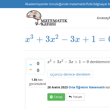
Akademisyenler öncülüğünde matematik/fizik/bilgisayar bi
Anasay
3
2
+
3
−
3
+
1
=
x
3
+
3
x
2
−
3
x
+
1
=
0
x
x
x
3
2
+
3
−
3
+
1
=
0
denkleminin
x
3
+
3
x
2
−
3
x
+
1
=
0
x
x
x
0
0
üçüncü-derece-denklem
1.8k
kez
görüntülendi
26 Aralık 2023
Orta Öğretim Matematik
kat
Cevap
Yorum