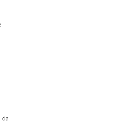
e
 da