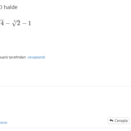
O halde
–
–
√
√
3
4
−
2
−
1
3
−
1
uan)
tarafından
cevaplandı
Cevapla
landı