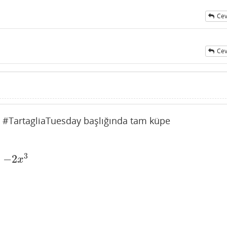
Cev
Cev
da #TartagliaTuesday başlığında tam küpe
3
−
2
x