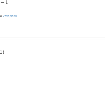
−
1
an
cevaplandı
1
)