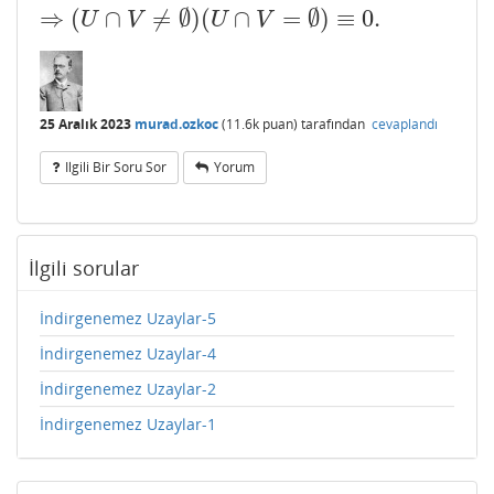
⇒
(
∩
≠
∅
)
(
∩
=
∅
)
≡
0.
U
V
U
V
25 Aralık 2023
murad.ozkoc
(
11.6k
puan)
tarafından
cevaplandı
Ilgili Bir Soru Sor
Yorum
İlgili sorular
İndirgenemez Uzaylar-5
İndirgenemez Uzaylar-4
İndirgenemez Uzaylar-2
İndirgenemez Uzaylar-1