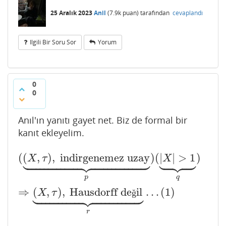
25 Aralık 2023
Anil
(
7.9k
puan)
tarafından
cevaplandı
Ilgili Bir Soru Sor
Yorum
0
0
Anıl'ın yanıtı gayet net. Biz de formal bir
kanıt ekleyelim.




































(
(
,
)
,
indirgenemez uzay
)
(
|
|
>
1
)
(
(
X
,
τ
)
,
indirgenemez uzay
⏟
p
)
(
|
X
|
>
1
⏟
q
)
⇒
(
X
,
τ
)
,
Hausd
X
τ
X
q
p

























⇒
(
,
)
,
Hausdorff de
il
…
(
1
)
X
τ
ğ
r