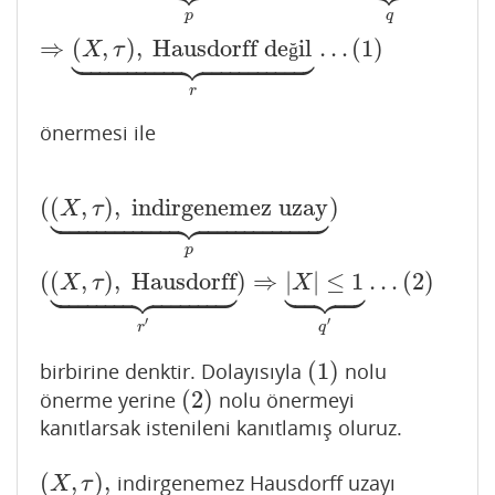
q
p

























⇒
(
,
)
,
Hausdorff de
il
…
(
1
)
X
τ
ğ
r
önermesi ile





























(
(
,
)
,
indirgenemez uzay
)
(
(
X
,
τ
)
,
indirgenemez uzay
⏟
p
)
(
(
X
,
τ
)
,
Hausdorff
⏟
r
′
)
⇒
|
X
τ
p


























(
(
,
)
,
Hausdorff
)
⇒
|
|
≤
1
…
(
2
)
X
τ
X
′
′
q
r
(
1
)
birbirine denktir. Dolayısıyla
nolu
(
1
)
(
2
)
önerme yerine
nolu önermeyi
(
2
)
kanıtlarsak istenileni kanıtlamış oluruz.
(
,
)
,
indirgenemez Hausdorff uzayı
(
X
,
τ
)
,
X
τ