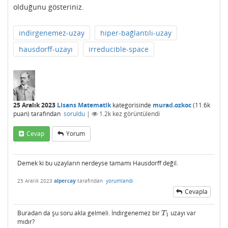
olduğunu gösteriniz.
indirgenemez-uzay
hiper-bağlantılı-uzay
hausdorff-uzayı
irreducible-space
25 Aralık 2023
Lisans Matematik
kategorisinde
murad.ozkoc
(
11.6k
puan)
tarafından
soruldu
|
1.2k
kez görüntülendi
Cevap
Yorum
Demek ki bu uzayların nerdeyse tamamı Hausdorff değil.
25 Aralık 2023
alpercay
tarafından
yorumlandı
Cevapla
Buradan da şu soru akla gelmeli. İndirgenemez bir
uzayı var
T
1
T
1
mıdır?