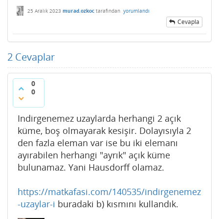
25 Aralık 2023
murad.ozkoc
tarafından
yorumlandı
Cevapla
2
Cevaplar
0
0
Indirgenemez uzaylarda herhangi 2 açık
küme, boş olmayarak kesişir. Dolayısıyla 2
den fazla eleman var ise bu iki elemanı
ayırabilen herhangi "ayrık" açık küme
bulunamaz. Yani Hausdorff olamaz.
https://matkafasi.com/140535/indirgenemez
-uzaylar-i
buradaki b) kısmını kullandık.