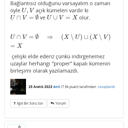
Bağlantısız olduğunu varsayalım o zaman
,
öyle
açık kümeleri vardır ki
U
,
V
U
V
∩
=
∅
∪
=
ve
olur.
U
∩
V
=
∅
U
∪
V
=
X
U
V
U
V
X
∩
=
∅
⇒
(
∖
)
∪
(
∖
)
U
∩
V
=
∅
⇒
(
X
∖
U
)
∪
(
X
∖
V
)
=
X
U
V
X
U
X
V
=
X
çelişki elde ederiz çünkü indirgenemez
uzaylar herhangi "proper" kapalı kümenin
birleşimi olarak yazılamazdı.
25 Aralık 2023
Anil
(
7.9k
puan)
tarafından
cevaplandı
Ilgili Bir Soru Sor
Yorum
0