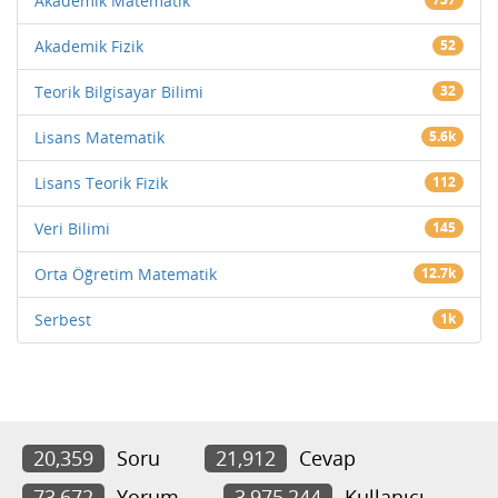
Akademik Matematik
Akademik Fizik
52
Teorik Bilgisayar Bilimi
32
Lisans Matematik
5.6k
Lisans Teorik Fizik
112
Veri Bilimi
145
Orta Öğretim Matematik
12.7k
Serbest
1k
20,359
Soru
21,912
Cevap
73,672
Yorum
3,975,244
Kullanıcı