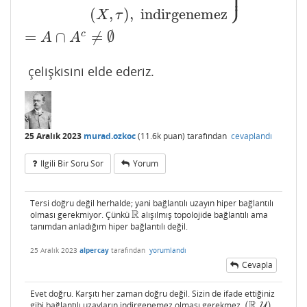
⎭
⎪
(
,
)
,
indirgenemez
X
τ
=
∩
≠
∅
c
A
A
çelişkisini elde ederiz.
25 Aralık 2023
murad.ozkoc
(
11.6k
puan)
tarafından
cevaplandı
Ilgili Bir Soru Sor
Yorum
Tersi doğru değil herhalde; yani bağlantılı uzayın hiper bağlantılı
R
olması gerekmiyor. Çünkü
alışılmış topolojide bağlantılı ama
R
tanımdan anladığım hiper bağlantılı değil.
25 Aralık 2023
alpercay
tarafından
yorumlandı
Cevapla
Evet doğru. Karşıtı her zaman doğru değil. Sizin de ifade ettiğiniz
R
gibi bağlantılı uzayların indirgenemez olması gerekmez.
(
,
)
(
R
,
U
)
U