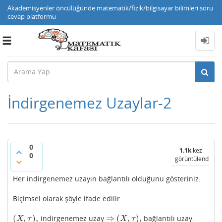
Akademisyenler öncülüğünde matematik/fizik/bilgisayar bilimleri soru
cevap platformu
Toggle
navigation
İndirgenemez Uzaylar-2
0
1.1k
kez
0
görüntülendi
Her indirgenemez uzayın bağlantılı olduğunu gösteriniz.
Biçimsel olarak şöyle ifade edilir:
(
,
)
,
⇒
(
,
)
,
indirgenemez uzay
bağlantılı uzay.
(
X
,
τ
)
,
⇒
(
X
,
τ
)
,
X
τ
X
τ