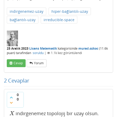
indirgenemez-uzay
hiper-bağlantılı-uzay
bağlantılı-uzay
irreducible-space
25 Aralık 2023
Lisans Matematik
kategorisinde
murad.ozkoc
(
11.6k
puan)
tarafından
soruldu
|
1.1k
kez görüntülendi
Cevap
Yorum
2
Cevaplar
0
0
indirgenemez topolojij bir uzay olsun.
X
X