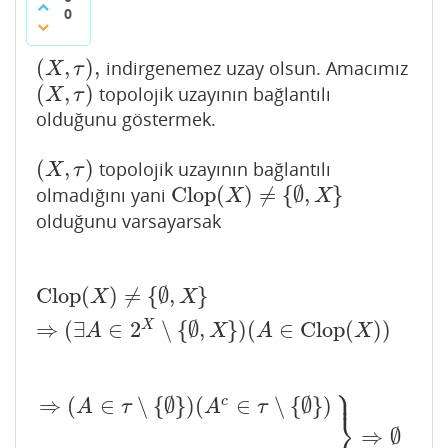
0
(
,
)
,
indirgenemez uzay olsun. Amacımız
(
X
,
τ
)
,
X
τ
(
,
)
topolojik uzayının bağlantılı
(
X
,
τ
)
X
τ
olduğunu göstermek.
(
,
)
topolojik uzayının bağlantılı
(
X
,
τ
)
X
τ
Clop
(
)
≠
{
∅
,
}
olmadığını yani
Clop
(
X
)
≠
{
∅
,
X
}
X
X
olduğunu varsayarsak
Clop
(
)
≠
{
∅
,
}
Clop
(
X
)
≠
{
∅
,
X
}
⇒
(
∃
A
∈
2
X
∖
{
∅
,
X
}
)
(
A
∈
Clop
(
X
)
)
X
X
⇒
(
∃
∈
2
∖
{
∅
,
}
)
(
∈
Clop
(
)
)
X
A
X
A
X
⎫
⎪
⇒
(
∈
∖
{
∅
}
)
(
∈
∖
{
∅
}
)
c
A
τ
A
τ
⎬
⇒
∅
⇒
(
A
∈
τ
∖
{
∅
}
)
(
A
c
∈
τ
∖
{
∅
}
)
(
X
,
τ
)
,
indirgenemez
}
⇒
∅
=