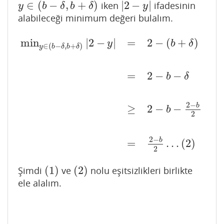
∈
(
−
,
+
)
|
2
−
|
iken
ifadesinin
y
∈
(
b
−
δ
,
b
+
δ
)
|
2
−
y
|
y
b
δ
b
δ
y
alabileceği minimum değeri bulalım.
min
|
2
−
|
=
2
−
(
+
)
y
b
δ
∈
(
−
,
+
)
y
b
δ
b
δ
=
2
−
−
b
δ
min
y
∈
(
b
−
δ
,
b
+
δ
)
|
2
−
y
|
=
2
−
(
b
+
δ
)
=
2
−
b
−
δ
≥
2
−
b
−
2
−
b
2
2
−
b
≥
2
−
−
b
2
2
−
b
=
…
(
2
)
2
(
1
)
(
2
)
Şimdi
ve
nolu eşitsizlikleri birlikte
(
1
)
(
2
)
ele alalım.