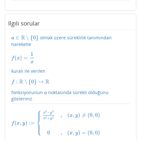
İlgili sorular
R
∈
∖
{
0
}
olmak üzere süreklilik tanımından
a
∈
R
∖
{
0
}
a
hareketle
1
(
)
=
f
(
x
)
=
1
x
f
x
x
kuralı ile verilen
R
R
:
∖
{
0
}
→
f
:
R
∖
{
0
}
→
R
f
fonksiyonunun
noktasında sürekli olduğunu
a
a
gösteriniz.
⎧
⎪
⎪
3
3
−
x
y
,
(
,
)
≠
(
0
,
0
)
x
y
⎨
2
2
+
x
y
(
,
)
:
=
⎪
f
(
x
,
y
)
:=
{
x
3
−
y
3
x
2
+
y
2
,
(
x
,
y
)
≠
(
0
,
0
)
0
,
(
x
,
y
)
=
(
0
,
0
)
f
x
y
⎩
⎪
0
,
(
,
)
=
(
0
,
0
)
x
y