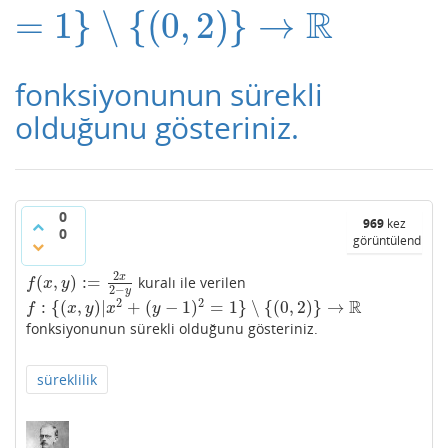
R
=
1
}
∖
{
(
0
,
2
)
}
→
fonksiyonunun sürekli
olduğunu gösteriniz.
0
969
kez
0
görüntülendi
2
x
(
,
)
:
=
kuralı ile verilen
f
(
x
,
y
)
:=
2
x
2
−
y
f
x
y
2
−
y
2
2
R
:
{
(
,
)
|
+
(
−
1
)
=
1
}
∖
{
(
0
,
2
)
}
→
f
:
{
(
x
,
y
)
|
x
2
+
(
y
−
1
)
2
=
1
}
∖
{
(
0
,
2
)
}
→
R
f
x
y
x
y
fonksiyonunun sürekli olduğunu gösteriniz.
süreklilik