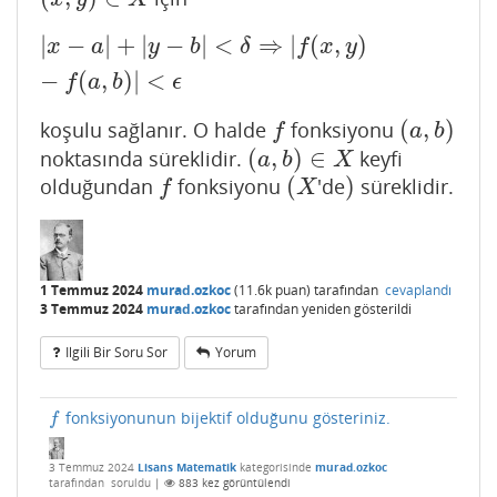
|
−
|
+
|
−
|
<
⇒
|
(
,
)
|
x
−
a
|
+
|
y
−
b
|
<
δ
⇒
|
f
(
x
,
y
)
−
f
(
a
,
b
)
|
<
ϵ
x
a
y
b
δ
f
x
y
−
(
,
)
|
<
f
a
b
ϵ
(
,
)
koşulu sağlanır. O halde
fonksiyonu
f
(
a
,
b
)
f
a
b
(
,
)
∈
noktasında süreklidir.
keyfi
(
a
,
b
)
∈
X
a
b
X
(
)
olduğundan
fonksiyonu
'de
süreklidir.
f
(
X
)
f
X
1 Temmuz 2024
murad.ozkoc
(
11.6k
puan)
tarafından
cevaplandı
3 Temmuz 2024
murad.ozkoc
tarafından
yeniden gösterildi
Ilgili Bir Soru Sor
Yorum
fonksiyonunun bijektif olduğunu gösteriniz.
f
f
3 Temmuz 2024
Lisans Matematik
kategorisinde
murad.ozkoc
tarafından
soruldu
|
883
kez görüntülendi