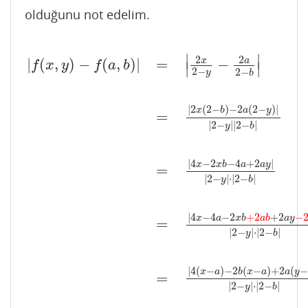
olduğunu not edelim.
∣
∣
2
2
|
f
(
x
,
y
)
−
f
(
a
,
b
)
|
=
|
2
x
2
−
y
−
2
a
2
−
b
|
=
|
2
x
(
2
−
b
)
−
2
a
(
2
−
y
)
|
|
(
,
)
−
(
,
)
|
=
−
x
a
f
x
y
f
a
b
∣
∣
2
−
2
−
y
b
|
2
(
2
−
)
−
2
(
2
−
)
|
x
b
a
y
=
|
2
−
|
|
2
−
|
y
b
|
4
−
2
−
4
+
2
|
x
x
b
a
a
y
=
|
2
−
|
⋅
|
2
−
|
y
b
|
4
−
4
−
2
+
2
+
2
−
x
a
x
b
a
b
a
y
=
|
2
−
|
⋅
|
2
−
|
y
b
|
4
(
−
)
−
2
(
−
)
+
2
(
−
x
a
b
x
a
a
y
=
|
2
−
|
⋅
|
2
−
|
y
b