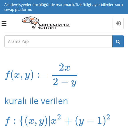
Akademisyenler öncülüğünde matematik/fizik/bilgisayar bilimleri soru
cevap platformu
Toggle
navigation
2
x
(
,
)
:
=
f
(
x
,
y
)
:=
2
x
2
−
y
f
x
y
2
−
y
kuralı ile verilen
2
2
:
{
(
,
)
|
+
(
−
1
)
f
:
{
(
x
,
y
)
|
x
2
+
(
y
−
1
)
2
=
1
}
∖
{
(
0
,
2
)
}
→
R
f
x
y
x
y