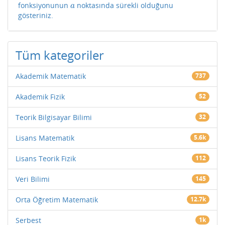
fonksiyonunun
noktasında sürekli olduğunu
a
a
gösteriniz.
Tüm kategoriler
Akademik Matematik
737
Akademik Fizik
52
Teorik Bilgisayar Bilimi
32
Lisans Matematik
5.6k
Lisans Teorik Fizik
112
Veri Bilimi
145
Orta Öğretim Matematik
12.7k
Serbest
1k