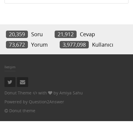
20,359
Soru
21,912
Cevap
73,672
Yorum
3,977,098
Kullanıcı
İletişim
Donut Theme
with
by
Amiya Sahu
Powered by
Question2Answer
Donut theme