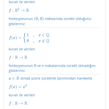
kuralı ile verilen
2
R
R
:
→
f
:
R
2
→
R
f
(
0
,
0
)
fonksiyonunun
noktasında sürekli olduğunu
(
0
,
0
)
gösteriniz.
Q
1
,
∈
{
x
(
)
=
f
(
x
)
=
{
1
,
x
∈
Q
0
,
x
∉
Q
f
x
Q
0
,
∉
x
kuralı ile verilen
R
R
:
→
f
:
R
→
R
f
0
fonksiyonunun
ve
noktalarında sürekli olmadığını
0
e
e
gösteriniz.
R
∈
olmak üzere süreklilik tanımından hareketle
a
∈
R
a
3
(
)
=
f
(
x
)
=
x
3
f
x
x
kuralı ile verilen
R
R
:
→
f
:
R
→
R
f