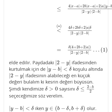
4
|
−
|
+
2
|
−
|
+
2
|
|
|
−
x
a
b
x
a
a
y
≤
|
2
−
|
⋅
|
2
−
|
y
b
(
∗
)
4
+
2
+
2
|
|
δ
b
δ
a
δ
<
|
2
−
|
⋅
|
2
−
|
y
b
(
4
+
2
+
2
|
|
)
δ
b
a
=
…
(
1
)
|
2
−
|
⋅
|
2
−
|
y
b
|
2
−
|
elde edilir. Paydadaki
ifadesinden
|
2
−
y
|
y
|
−
|
<
kurtulmak için de
koşulu altında
|
y
−
b
|
<
δ
y
b
δ
|
2
−
|
ifadesinin alabileceği en küçük
|
2
−
y
|
y
değeri bulalım ki kesrin değeri büyüsün.
2
−
b
>
0
≤
Şimdi kendimize
sayısını
δ
>
0
δ
≤
2
−
b
2
δ
δ
2
seçeceğimize söz verelim.
|
−
|
<
∈
(
−
,
+
)
iken
olur.
|
y
−
b
|
<
δ
y
∈
(
b
−
δ
,
b
+
δ
)
y
b
δ
y
b
δ
b
δ