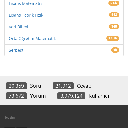
Lisans Matematik
5.6k
Lisans Teorik Fizik
112
Veri Bilimi
145
Orta Öğretim Matematik
12.7k
Serbest
1k
20,359
Soru
21,912
Cevap
73,672
Yorum
3,979,124
Kullanıcı
İletişim