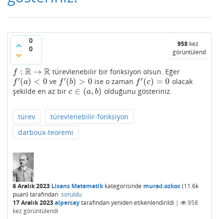
0
958
kez
0
görüntülendi
R
R
:
→
türevlenebilir bir fonksiyon olsun. Eğer
f
:
R
→
R
f
′
′
′
(
)
<
0
(
)
>
0
(
)
=
0
ve
ise o zaman
olacak
f
′
(
a
)
<
0
f
′
(
b
)
>
0
f
′
(
c
)
=
0
f
a
f
b
f
c
∈
(
,
)
şekilde en az bir
olduğunu gösteriniz.
c
∈
(
a
,
b
)
c
a
b
türev
türevlenebilir-fonksiyon
darboux-teoremi
6 Aralık 2023
Lisans Matematik
kategorisinde
murad.ozkoc
(
11.6k
puan)
tarafından
soruldu
17 Aralık 2023
alpercay
tarafından
yeniden etikenlendirildi
|
958
kez görüntülendi