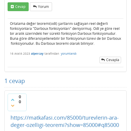
Cevap
Yorum
Ortalama değer teoremi(odt) şartlarını sağlayan reel değerli
fonksiyonlara "Darboux fonksiyonları" deniyormuş. Odt ye göre reel
bir aralık üzerindeki her sürekli fonksiyon Darboux fonksiyonudur.
Buna göre diferansiyellenebilir bir fonksiyonun türevi de bir Darboux
fonksiyonudur. Bu Darboux teoremi olarak biliniyor.
16 Aralık 2023
alpercay
tarafından
yorumlandı
Cevapla
1
cevap
0
0
https://matkafasi.com/85000/turevlerin-ara-
deger-ozelligi-teoremi?show=85000#q85000