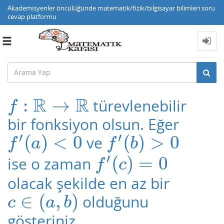
Akademisyenler öncülüğünde matematik/fizik/bilgisayar bilimleri soru
cevap platformu
Toggle
navigation
R
R
:
→
türevlenebilir
f
:
R
→
R
f
bir fonksiyon olsun. Eğer
′
′
(
)
<
0
(
)
>
0
ve
f
′
(
a
)
<
0
f
′
(
b
)
>
0
f
a
f
b
′
(
)
=
0
ise o zaman
f
′
(
c
)
=
0
f
c
olacak şekilde en az bir
∈
(
,
)
olduğunu
c
∈
(
a
,
b
)
c
a
b
gösteriniz.