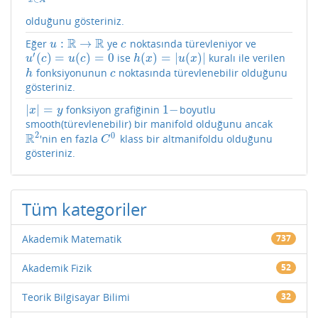
x
A
olduğunu gösteriniz.
R
R
:
→
Eğer
ye
noktasında türevleniyor ve
u
:
R
→
R
c
u
c
′
(
)
=
(
)
=
0
(
)
=
|
(
)
|
ise
kuralı ile verilen
u
′
(
c
)
=
u
(
c
)
=
0
h
(
x
)
=
|
u
(
x
)
|
u
c
u
c
h
x
u
x
fonksiyonunun
noktasında türevlenebilir olduğunu
h
c
h
c
gösteriniz.
|
|
=
1
−
fonksiyon grafiğinin
boyutlu
|
x
|
=
y
1
−
x
y
smooth(türevlenebilir) bir manifold olduğunu ancak
2
0
R
'nin en fazla
klass bir altmanifoldu olduğunu
R
2
C
0
C
gösteriniz.
Tüm kategoriler
Akademik Matematik
737
Akademik Fizik
52
Teorik Bilgisayar Bilimi
32