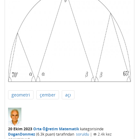
geometri
çember
açı
20 Ekim 2023
Orta Öğretim Matematik
kategorisinde
DoganDonmez
(
6.3k
puan)
tarafından
soruldu
|
2.4k
kez