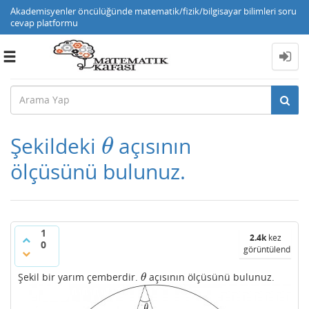
Akademisyenler öncülüğünde matematik/fizik/bilgisayar bilimleri soru
cevap platformu
Toggle
navigation
Şekildeki
açısının
θ
θ
ölçüsünü bulunuz.
1
2.4k
kez
0
görüntülendi
Şekil bir yarım çemberdir.
açısının ölçüsünü bulunuz.
θ
θ