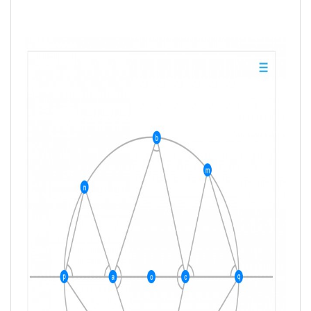
n}] == 

       PlanarAngle[{b, a, c}] == PlanarAngle
[{c, a, b2}], 

      PlanarAngle[{a, c, b}] == PlanarAngle
[{m, c, q}] == 

       PlanarAngle[{a, c, b2}], 

      PlanarAngle[{a, b, c}] == PlanarAngle
[{a, b2, c}]}]}], 
