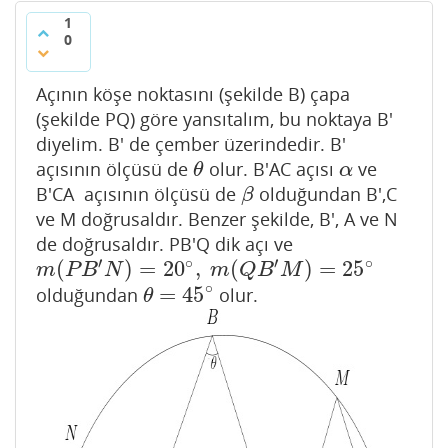
1
0
Açının köşe noktasını (şekilde B) çapa
(şekilde PQ) göre yansıtalım, bu noktaya B'
diyelim. B' de çember üzerindedir. B'
açısının ölçüsü de
olur. B'AC açısı
ve
θ
α
θ
α
B'CA açısının ölçüsü de
olduğundan B',C
β
β
ve M doğrusaldır. Benzer şekilde, B', A ve N
de doğrusaldır. PB'Q dik açı ve
∘
∘
′
′
(
)
=
20
,
(
)
=
25
m
(
P
B
′
N
)
=
20
∘
,
m
(
Q
B
′
M
)
=
25
∘
m
P
B
N
m
Q
B
M
∘
=
45
olduğundan
olur.
θ
=
45
∘
θ