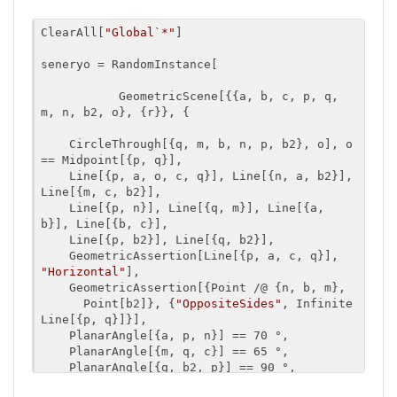
ClearAll[
"Global`*"
]

seneryo = RandomInstance[

           GeometricScene[{{a, b, c, p, q, 
m, n, b2, o}, {r}}, {

    CircleThrough[{q, m, b, n, p, b2}, o], o 
== Midpoint[{p, q}],

    Line[{p, a, o, c, q}], Line[{n, a, b2}], 
Line[{m, c, b2}], 

    Line[{p, n}], Line[{q, m}], Line[{a, 
b}], Line[{b, c}], 

    Line[{p, b2}], Line[{q, b2}],

    GeometricAssertion[Line[{p, a, c, q}], 
"Horizontal"
],

    GeometricAssertion[{Point /@ {n, b, m}, 

      Point[b2]}, {
"OppositeSides"
, Infinite
Line[{p, q}]}],

    PlanarAngle[{a, p, n}] == 70 °,

    PlanarAngle[{m, q, c}] == 65 °,

    PlanarAngle[{q, b2, p}] == 90 °,

    GeometricAssertion[{PlanarAngle[{p, a, 