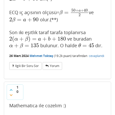
50
+
+
40
a
=
ECQ iç açısının ölçüsü=
ve
β
=
50
+
a
+
40
2
β
2
2
=
+
90
olur.(**)
2
β
=
a
+
90
β
a
Son iki eşitlik taraf tarafa toplanırsa
2
(
+
)
=
+
+
180
ve buradan
2
(
α
+
β
)
=
a
+
b
+
180
α
β
a
b
+
=
135
=
45
bulunur. O halde
dir.
α
+
β
=
135
θ
=
45
α
β
θ
26 Mart 2024
Mehmet Toktaş
(
19.2k
puan)
tarafından
cevaplandı
Ilgili Bir Soru Sor
Yorum
1
0
Mathematica ile cozelim :)