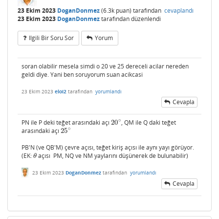
23 Ekim 2023
DoganDonmez
(
6.3k
puan)
tarafından
cevaplandı
23 Ekim 2023
DoganDonmez
tarafından
düzenlendi
Ilgili Bir Soru Sor
Yorum
soran olabilir mesela simdi o 20 ve 25 dereceli acilar nereden
geldi diye. Yani ben soruyorum suan acikcasi
23 Ekim 2023
eloi2
tarafından
yorumlandı
Cevapla
∘
PN ile P deki teğet arasındaki açı
20
, QM ile Q daki teğet
20
∘
∘
arasındaki açı
25
25
∘
PB'N (ve QB'M) çevre açısı, teğet kiriş açısı ile aynı yayı görüyor.
(EK:
açısı PM, NQ ve NM yaylarını düşünerek de bulunabilir)
θ
θ
23 Ekim 2023
DoganDonmez
tarafından
yorumlandı
Cevapla