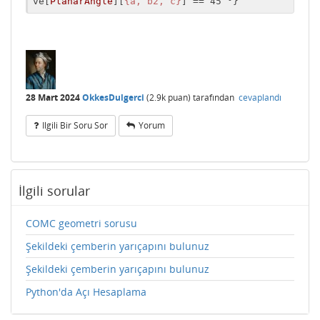
ve[
PlanarAngle
][
{a, b2, c}
] == 45 °}
28 Mart 2024
OkkesDulgerci
(
2.9k
puan)
tarafından
cevaplandı
Ilgili Bir Soru Sor
Yorum
İlgili sorular
COMC geometri sorusu
Şekildeki çemberin yarıçapını bulunuz
Şekildeki çemberin yarıçapını bulunuz
Python'da Açı Hesaplama