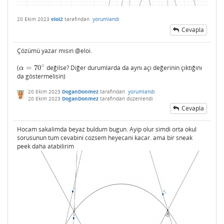
20 Ekim 2023
eloi2
tarafından
yorumlandı
Cevapla
Çözümü yazar mısın @eloi.
∘
(
=
70
değilse? Diğer durumlarda da aynı açı değerinin çıktığını
α
=
70
∘
α
da göstermelisin)
20 Ekim 2023
DoganDonmez
tarafından
yorumlandı
20 Ekim 2023
DoganDonmez
tarafından
düzenlendi
Cevapla
Hocam sakalimda beyaz buldum bugun. Ayip olur simdi orta okul
sorusunun tum cevabini cozsem heyecani kacar. ama bir sneak
peek daha atabilirim