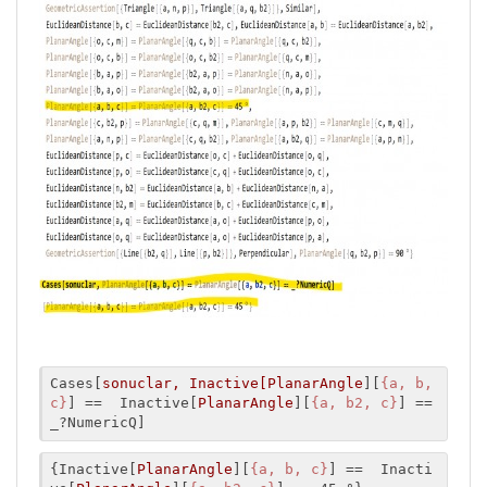
Cases[
sonuclar, Inactive[PlanarAngle
][
{a, b, 
c}
] ==  Inactive[
PlanarAngle
][
{a, b2, c}
] == 
_?NumericQ]
{Inactive[
PlanarAngle
][
{a, b, c}
] ==  Inacti