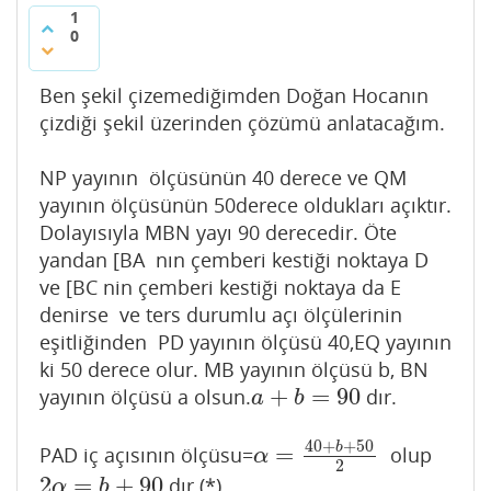
1
0
Ben şekil çizemediğimden Doğan Hocanın
çizdiği şekil üzerinden çözümü anlatacağım.
NP yayının ölçüsünün 40 derece ve QM
yayının ölçüsünün 50derece oldukları açıktır.
Dolayısıyla MBN yayı 90 derecedir. Öte
yandan [BA nın çemberi kestiği noktaya D
ve [BC nin çemberi kestiği noktaya da E
denirse ve ters durumlu açı ölçülerinin
eşitliğinden PD yayının ölçüsü 40,EQ yayının
ki 50 derece olur. MB yayının ölçüsü b, BN
+
=
90
yayının ölçüsü a olsun.
dır.
a
+
b
=
90
a
b
40
+
+
50
b
=
PAD iç açısının ölçüsu=
olup
α
=
40
+
b
+
50
2
α
2
2
=
+
90
dır.(*)
2
α
=
b
+
90
α
b