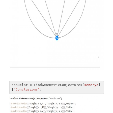
sonuclar = FindGeometricConjectures[
seneryo
]
[
"Conclusions"
]