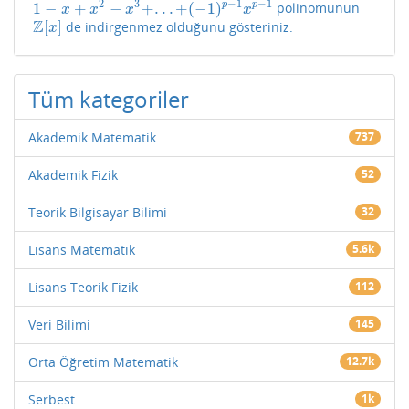
2
3
−
1
−
1
1
−
+
−
+
.
.
.
+
(
−
1
)
p
p
polinomunun
1
−
x
+
x
2
−
x
3
+
.
.
.
+
(
−
1
)
p
−
1
x
p
−
1
x
x
x
x
Z
[
]
de indirgenmez olduğunu gösteriniz.
Z
[
x
]
x
Tüm kategoriler
Akademik Matematik
737
Akademik Fizik
52
Teorik Bilgisayar Bilimi
32
Lisans Matematik
5.6k
Lisans Teorik Fizik
112
Veri Bilimi
145
Orta Öğretim Matematik
12.7k
Serbest
1k