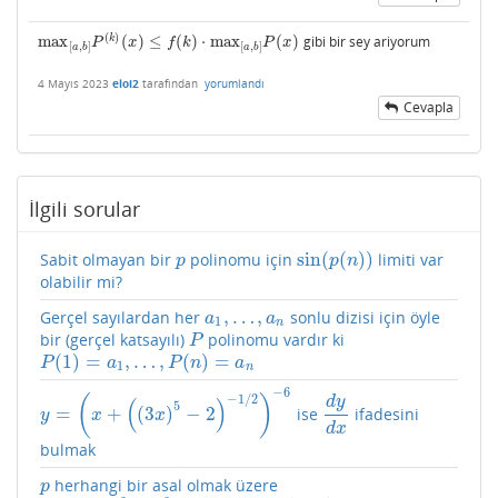
(
)
k
max
(
)
≤
(
)
⋅
max
(
)
gibi bir sey ariyorum
max
[
a
,
b
]
P
(
k
)
(
x
)
≤
f
(
k
)
⋅
max
[
a
,
b
]
P
(
x
)
P
x
f
k
P
x
[
,
]
[
,
]
a
b
a
b
4 Mayıs 2023
eloi2
tarafından
yorumlandı
Cevapla
İlgili sorular
sin
(
(
)
)
Sabit olmayan bir
polinomu için
limiti var
p
sin
(
p
(
n
)
)
p
p
n
olabilir mi?
,
…
,
Gerçel sayılardan her
sonlu dizisi için öyle
a
1
,
…
,
a
n
a
a
1
n
bir (gerçel katsayılı)
polinomu vardır ki
P
P
(
1
)
=
,
…
,
(
)
=
P
(
1
)
=
a
1
,
…
,
P
(
n
)
=
a
n
P
a
P
n
a
1
n
−
6
−
1
/
2
(
)
(
)
d
y
5
=
+
(
3
)
−
2
ise
ifadesini
y
=
(
x
+
(
(
3
x
)
5
−
2
)
−
1
/
2
)
−
6
d
y
d
x
y
x
x
d
x
bulmak
herhangi bir asal olmak üzere
p
p