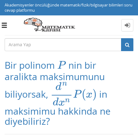
Akademisyenler öncülüğünde matematik/fizik/bilgisayar bilimleri soru
cevap platformu
Toggle
navigation
Bir polinom
nin bir
P
P
aralikta maksimumunu
n
d
(
)
biliyorsak,
in
d
n
d
x
n
P
(
x
)
P
x
n
d
x
maksimimu hakkinda ne
diyebiliriz?