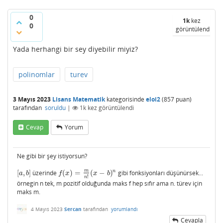
0
1k
kez
0
görüntülendi
Yada herhangi bir sey diyebilir miyiz?
polinomlar
turev
3 Mayıs 2023
Lisans Matematik
kategorisinde
eloi2
(
857
puan)
tarafından
soruldu
|
1k
kez görüntülendi
Cevap
Yorum
Ne gibi bir şey istiyorsun?
m
n
[
,
]
üzerinde
(
)
=
(
−
)
gibi fonksiyonları düşünürsek...
[
a
,
b
]
f
(
x
)
=
m
n
!
(
x
−
b
)
n
a
b
f
x
x
b
!
n
örnegin n tek, m pozitif olduğunda maks f hep sıfır ama n. türev için
maks m.
4 Mayıs 2023
Sercan
tarafından
yorumlandı
Cevapla