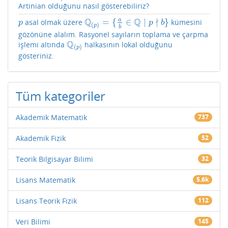
Artinian olduğunu nasıl gösterebiliriz?
Q
Q
∤
a
=
{
∈
∣
}
asal olmak üzere
kümesini
p
Q
(
p
)
=
{
a
b
∈
Q
∣
p
∤
b
}
p
p
b
(
)
p
b
gözönüne alalım. Rasyonel sayıların toplama ve çarpma
Q
işlemi altında
halkasının lokal olduğunu
Q
(
p
)
(
)
p
gösteriniz.
Tüm kategoriler
Akademik Matematik
737
Akademik Fizik
52
Teorik Bilgisayar Bilimi
32
Lisans Matematik
5.6k
Lisans Teorik Fizik
112
Veri Bilimi
145