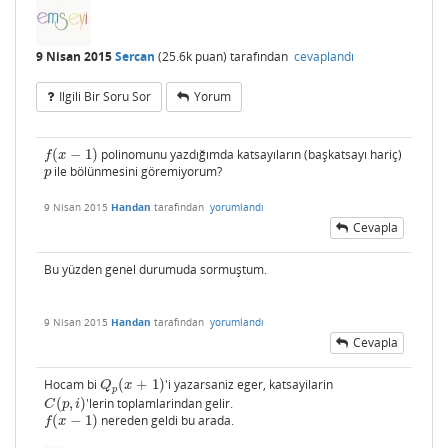
9 Nisan 2015
Sercan
(
25.6k
puan)
tarafından
cevaplandı
Ilgili Bir Soru Sor
Yorum
(
−
1
)
polinomunu yazdığımda katsayıların (başkatsayı hariç)
f
(
x
−
1
)
f
x
ile bölünmesini göremiyorum?
p
p
9 Nisan 2015
Handan
tarafından
yorumlandı
Cevapla
Bu yüzden genel durumuda sormuştum.
9 Nisan 2015
Handan
tarafından
yorumlandı
Cevapla
Hocam bi
(
+
1
)
'i yazarsaniz eger, katsayilarin
Q
p
(
x
+
1
)
Q
x
p
(
,
)
'lerin toplamlarindan gelir.
C
(
p
,
i
)
C
p
i
(
−
1
)
nereden geldi bu arada.
f
(
x
−
1
)
f
x