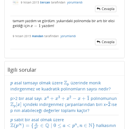
9 Nisan 2015
Sercan
tarafından
yorumlandı
Cevapla
tamam yazdım ve gördüm. yukarıdaki polinomda bir artı bir eksi
geldiği için
−
1
yazdım!
x
−
1
x
9 Nisan 2015
Handan
tarafından
yorumlandı
Cevapla
İlgili sorular
Z
asal tamsayı olmak üzere
üzerinde monik
p
Z
p
p
p
indirgenmez ve kuadratik polinomların sayısı nedir?
¯
4
3
2
+
+
−
+
1
p>2 bir asal sayı.
polinomunun
x
4
+
x
3
+
x
2
−
x
+
1
¯
x
x
x
x
¯
Z
[
]
2
içindeki indirgenmez çarpanlarından biri x+
ise
Z
p
[
x
]
2
¯
x
p
p nin alabileceği değerler toplamı kaçtır?
sabit bir asal olmak üzere
p
p
∞
Z
Q
N
a
(
)
=
{
∈
∣
0
≤
<
,
∈
}
n
halkasının
Z
(
p
∞
)
=
{
a
p
n
∈
Q
∣
0
≤
a
<
p
n
,
n
∈
N
}
p
a
p
n
n
p