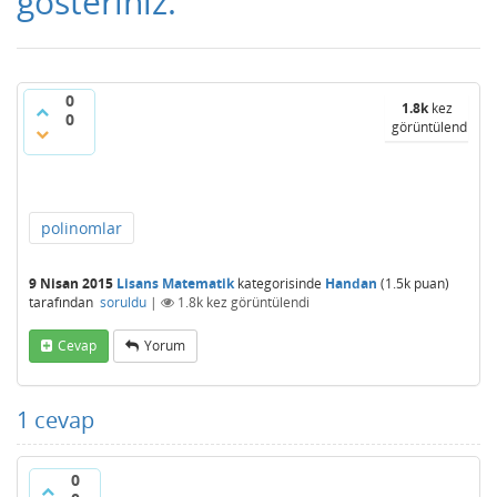
gösteriniz.
0
1.8k
kez
0
görüntülendi
polinomlar
9 Nisan 2015
Lisans Matematik
kategorisinde
Handan
(
1.5k
puan)
tarafından
soruldu
|
1.8k
kez görüntülendi
Cevap
Yorum
1
cevap
0