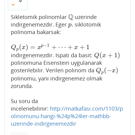
0
Q
Sikletomik polinomlar
uzerinde
Q
.
indirgenemezdir. Eger
siklotomik
p
.
p
polinoma bakarsak:
−
1
(
)
=
+
⋯
+
+
1
p
Q
p
(
x
)
=
x
p
−
1
+
⋯
+
x
+
1
Q
x
x
x
p
(
+
1
)
indirgenemezdir. Ispati da basit:
Q
(
x
+
1
)
Q
x
polinomuna Eisenstein uygulanarak
(
−
)
gosterilebilir. Verilen polinom da
Q
p
(
−
x
)
Q
x
p
polinomu, yani indirgenemez olmak
zorunda.
Su soru da
incelenebilinir:
http://matkafasi.com/1103/p
olinomunu-hangi-%24p%24ler-mathbb-
uzerinde-indirgenemezdir