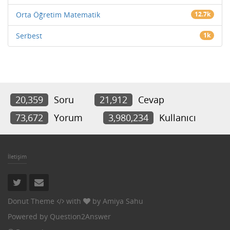
Orta Öğretim Matematik
12.7k
Serbest
1k
20,359
Soru
21,912
Cevap
73,672
Yorum
3,980,234
Kullanıcı
İletişim
Donut Theme
with
by
Amiya Sahu
Powered by
Question2Answer