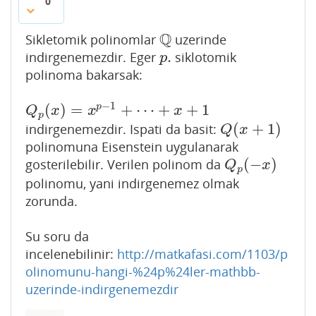
0
Q
Sikletomik polinomlar
uzerinde
Q
.
indirgenemezdir. Eger
siklotomik
p
.
p
polinoma bakarsak:
−
1
(
)
=
+
⋯
+
+
1
p
Q
p
(
x
)
=
x
p
−
1
+
⋯
+
x
+
1
Q
x
x
x
p
(
+
1
)
indirgenemezdir. Ispati da basit:
Q
(
x
+
1
)
Q
x
polinomuna Eisenstein uygulanarak
(
−
)
gosterilebilir. Verilen polinom da
Q
p
(
−
x
)
Q
x
p
polinomu, yani indirgenemez olmak
zorunda.
Su soru da
incelenebilinir:
http://matkafasi.com/1103/p
olinomunu-hangi-%24p%24ler-mathbb-
uzerinde-indirgenemezdir