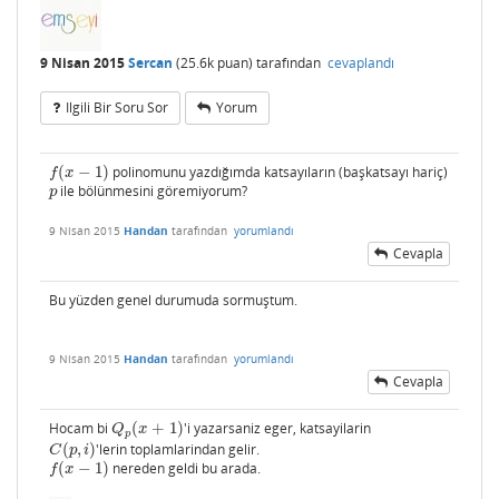
9 Nisan 2015
Sercan
(
25.6k
puan)
tarafından
cevaplandı
Ilgili Bir Soru Sor
Yorum
(
−
1
)
polinomunu yazdığımda katsayıların (başkatsayı hariç)
f
(
x
−
1
)
f
x
ile bölünmesini göremiyorum?
p
p
9 Nisan 2015
Handan
tarafından
yorumlandı
Cevapla
Bu yüzden genel durumuda sormuştum.
9 Nisan 2015
Handan
tarafından
yorumlandı
Cevapla
Hocam bi
(
+
1
)
'i yazarsaniz eger, katsayilarin
Q
p
(
x
+
1
)
Q
x
p
(
,
)
'lerin toplamlarindan gelir.
C
(
p
,
i
)
C
p
i
(
−
1
)
nereden geldi bu arada.
f
(
x
−
1
)
f
x