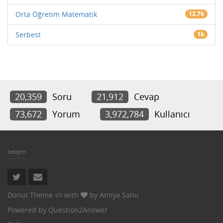
Orta Öğretim Matematik
12.7k
Serbest
1k
20,359
Soru
21,912
Cevap
73,672
Yorum
3,972,784
Kullanıcı
İletişim
Donut Theme
with
by
Amiya Sahu
Powered by
Question2Answer