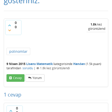
gösteriniz.
0
1.8k
kez
0
görüntülendi
polinomlar
9 Nisan 2015
Lisans Matematik
kategorisinde
Handan
(
1.5k
puan)
tarafından
soruldu
|
1.8k
kez görüntülendi
Cevap
Yorum
1
cevap
0