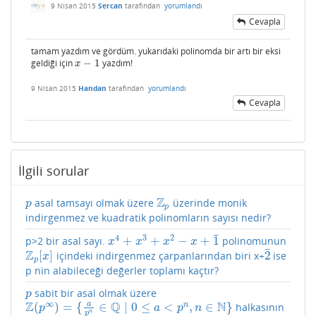
9 Nisan 2015
Sercan
tarafından
yorumlandı
Cevapla
tamam yazdım ve gördüm. yukarıdaki polinomda bir artı bir eksi
geldiği için
−
1
yazdım!
x
−
1
x
9 Nisan 2015
Handan
tarafından
yorumlandı
Cevapla
İlgili sorular
Z
asal tamsayı olmak üzere
üzerinde monik
p
Z
p
p
p
indirgenmez ve kuadratik polinomların sayısı nedir?
¯
4
3
2
+
+
−
+
1
p>2 bir asal sayı.
polinomunun
x
4
+
x
3
+
x
2
−
x
+
1
¯
x
x
x
x
¯
Z
[
]
2
içindeki indirgenmez çarpanlarından biri x+
ise
Z
p
[
x
]
2
¯
x
p
p nin alabileceği değerler toplamı kaçtır?
sabit bir asal olmak üzere
p
p
∞
Z
Q
N
a
(
)
=
{
∈
∣
0
≤
<
,
∈
}
n
halkasının
Z
(
p
∞
)
=
{
a
p
n
∈
Q
∣
0
≤
a
<
p
n
,
n
∈
N
}
p
a
p
n
n
p