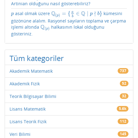
Artinian olduğunu nasıl gösterebiliriz?
Q
Q
∤
a
=
{
∈
∣
}
asal olmak üzere
kümesini
p
Q
(
p
)
=
{
a
b
∈
Q
∣
p
∤
b
}
p
p
b
(
)
p
b
gözönüne alalım. Rasyonel sayıların toplama ve çarpma
Q
işlemi altında
halkasının lokal olduğunu
Q
(
p
)
(
)
p
gösteriniz.
Tüm kategoriler
Akademik Matematik
737
Akademik Fizik
52
Teorik Bilgisayar Bilimi
32
Lisans Matematik
5.6k
Lisans Teorik Fizik
112
Veri Bilimi
145