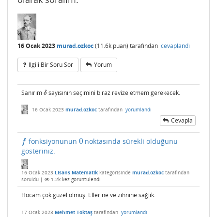
16 Ocak 2023
murad.ozkoc
(
11.6k
puan)
tarafından
cevaplandı
Ilgili Bir Soru Sor
Yorum
Sanırım
sayısının seçimini biraz revize etmem gerekecek.
δ
δ
16 Ocak 2023
murad.ozkoc
tarafından
yorumlandı
Cevapla
0
fonksiyonunun
noktasında sürekli olduğunu
f
0
f
gösteriniz.
16 Ocak 2023
Lisans Matematik
kategorisinde
murad.ozkoc
tarafından
soruldu
|
1.2k
kez görüntülendi
Hocam çok güzel olmuş. Ellerine ve zihnine sağlık.
17 Ocak 2023
Mehmet Toktaş
tarafından
yorumlandı