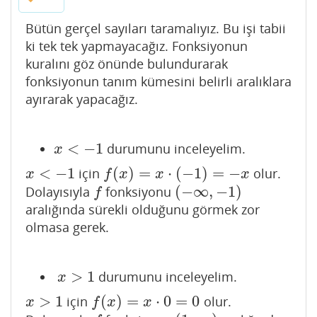
Bütün gerçel sayıları taramalıyız. Bu işi tabii
ki tek tek yapmayacağız. Fonksiyonun
kuralını göz önünde bulundurarak
fonksiyonun tanım kümesini belirli aralıklara
ayırarak yapacağız.
<
−
1
durumunu inceleyelim.
x
<
−
1
x
<
−
1
(
)
=
⋅
(
−
1
)
=
−
için
olur.
x
<
−
1
f
(
x
)
=
x
⋅
(
−
1
)
=
−
x
x
f
x
x
x
(
−
∞
,
−
1
)
Dolayısıyla
fonksiyonu
f
(
−
∞
,
−
1
)
f
aralığında sürekli olduğunu görmek zor
olmasa gerek.
>
1
durumunu inceleyelim.
x
>
1
x
>
1
(
)
=
⋅
0
=
0
için
olur.
x
>
1
f
(
x
)
=
x
⋅
0
=
0
x
f
x
x