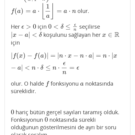
1
⌊
⌋
(
)
=
⋅
=
⋅
olur.
f
(
a
)
=
a
⋅
⌊
1
a
⌋
=
a
⋅
n
f
a
a
a
n
a
>
0
0
<
≤
ϵ
Her
için
seçilirse
ϵ
>
0
0
<
δ
≤
ϵ
n
ϵ
δ
n
R
|
−
|
<
∈
koşulunu sağlayan her
|
x
−
a
|
<
δ
x
∈
R
x
a
δ
x
için
|
(
)
−
(
)
|
=
|
⋅
−
⋅
|
=
⋅
|
|
f
(
x
)
−
f
(
a
)
|
=
|
n
⋅
x
−
n
⋅
a
|
=
n
⋅
|
x
−
a
|
<
n
⋅
δ
≤
n
⋅
ϵ
n
=
ϵ
f
x
f
a
n
x
n
a
n
x
ϵ
−
|
<
⋅
≤
⋅
=
a
n
δ
n
ϵ
n
olur. O halde
fonksiyonu
noktasında
f
a
f
a
süreklidir.
0
hariç bütün gerçel sayıları taramış olduk.
0
0
Fonksiyonun
noktasında sürekli
0
olduğunun gösterilmesini de ayrı bir soru
olarak soralım.