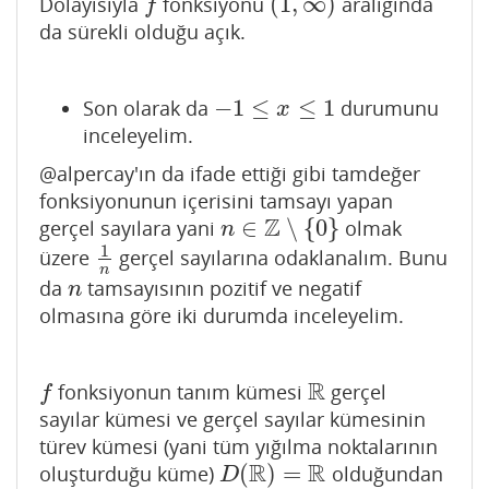
(
1
,
∞
)
Dolayısıyla
fonksiyonu
aralığında
f
(
1
,
∞
)
f
da sürekli olduğu açık.
−
1
≤
≤
1
Son olarak da
durumunu
−
1
≤
x
≤
1
x
inceleyelim.
@alpercay'ın da ifade ettiği gibi tamdeğer
fonksiyonunun içerisini tamsayı yapan
Z
∈
∖
{
0
}
gerçel sayılara yani
olmak
n
∈
Z
∖
{
0
}
n
1
üzere
gerçel sayılarına odaklanalım. Bunu
1
n
n
da
tamsayısının pozitif ve negatif
n
n
olmasına göre iki durumda inceleyelim.
R
fonksiyonun tanım kümesi
gerçel
f
R
f
sayılar kümesi ve gerçel sayılar kümesinin
türev kümesi (yani tüm yığılma noktalarının
R
R
(
)
=
oluşturduğu küme)
olduğundan
D
(
R
)
=
R
D