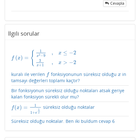
Cevapla
İlgili sorular
1
,
≤
−
2
{
x
2
−
9
x
(
)
=
f
(
x
)
=
{
1
x
2
−
9
,
x
≤
−
2
3
x
+
1
,
x
>
−
2
f
x
3
,
>
−
2
x
+
1
x
kuralı ile verilen
fonksiyonunun süreksiz olduğu
in
f
x
f
x
tamsayı değerleri toplamı kaçtır?
Bir fonksiyonun süreksiz olduğu noktaları atsak geriye
kalan fonksiyon sürekli olur mu?
1
(
)
=
süreksiz olduğu noktalar
f
(
x
)
=
1
1
+
e
1
x
f
x
1
1
+
e
x
Süreksiz olduğu noktalar. Ben iki buldum cevap 6