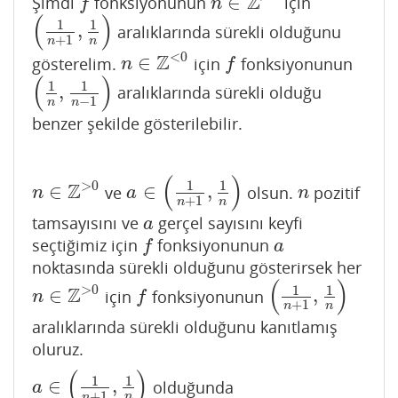
Z
∈
Şimdi
fonksiyonunun
için
f
n
∈
Z
>
0
f
n
(
)
1
1
,
aralıklarında sürekli olduğunu
(
1
n
+
1
,
1
n
)
+
1
n
n
<
0
Z
∈
gösterelim.
için
fonksiyonunun
n
∈
Z
<
0
f
n
f
(
)
1
1
,
aralıklarında sürekli olduğu
(
1
n
,
1
n
−
1
)
−
1
n
n
benzer şekilde gösterilebilir.
(
)
>
0
1
1
Z
∈
∈
,
ve
olsun.
pozitif
n
∈
Z
>
0
a
∈
(
1
n
+
1
,
1
n
)
n
n
a
n
+
1
n
n
tamsayısını ve
gerçel sayısını keyfi
a
a
seçtiğimiz için
fonksiyonunun
f
a
f
a
noktasında sürekli olduğunu gösterirsek her
(
)
>
0
1
1
Z
∈
,
için
fonksiyonunun
n
∈
Z
>
0
f
(
1
n
+
1
,
1
n
)
n
f
+
1
n
n
aralıklarında sürekli olduğunu kanıtlamış
oluruz.
(
)
1
1
∈
,
olduğunda
a
∈
(
1
n
+
1
,
1
n
)
a
+
1
n
n