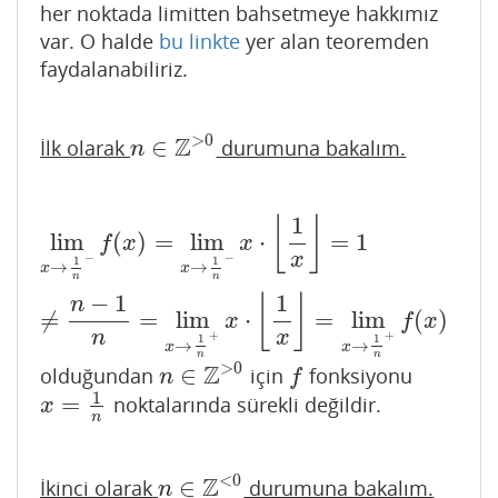
her noktada limitten bahsetmeye hakkımız
var. O halde
bu linkte
yer alan teoremden
faydalanabiliriz.
>
0
Z
∈
İlk olarak
durumuna bakalım.
n
∈
Z
>
0
n
1
⌊
⌋
lim
(
)
=
lim
⋅
=
1
lim
x
→
1
n
−
f
(
x
)
=
lim
x
→
1
n
−
x
⋅
⌊
1
x
⌋
=
1
≠
n
−
1
n
=
lim
x
→
1
n
f
x
x
x
−
−
1
1
→
→
x
x
n
n
−
1
1
⌊
⌋
n
≠
=
lim
⋅
=
lim
(
)
x
f
x
n
x
+
+
1
1
→
→
x
x
n
n
>
0
Z
∈
olduğundan
için
fonksiyonu
n
∈
Z
>
0
f
n
f
1
=
noktalarında sürekli değildir.
x
=
1
n
x
n
<
0
Z
∈
İkinci olarak
durumuna bakalım.
n
∈
Z
<
0
n