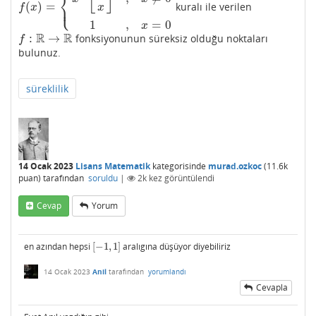
⎨
⎩
(
)
=
⎪
kuralı ile verilen
f
(
x
)
=
{
x
⋅
⌊
1
x
⌋
,
x
≠
0
1
,
x
=
0
x
f
x
1
,
=
0
x
R
R
:
→
fonksiyonunun süreksiz olduğu noktaları
f
:
R
→
R
f
bulunuz.
süreklilik
14 Ocak 2023
Lisans Matematik
kategorisinde
murad.ozkoc
(
11.6k
puan)
tarafından
soruldu
|
2k
kez görüntülendi
Cevap
Yorum
en azından hepsi
[
−
1
,
1
]
aralıgına düşüyor diyebiliriz
[
−
1
,
1
]
14 Ocak 2023
Anil
tarafından
yorumlandı
Cevapla