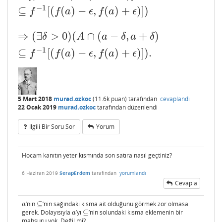
−
1
⊆
[
(
(
)
−
,
(
)
+
)
]
)
f
f
a
ϵ
f
a
ϵ
⇒
(
∃
>
0
)
(
∩
(
−
,
+
)
⇒
(
∃
δ
>
0
)
(
A
∩
(
a
−
δ
,
a
+
δ
)
⊆
f
−
1
[
(
f
(
a
)
−
ϵ
,
f
(
a
)
+
ϵ
)
]
)
.
δ
A
a
δ
a
δ
−
1
⊆
[
(
(
)
−
,
(
)
+
)
]
)
.
f
f
a
ϵ
f
a
ϵ
5 Mart 2018
murad.ozkoc
(
11.6k
puan)
tarafından
cevaplandı
22 Ocak 2019
murad.ozkoc
tarafından
düzenlendi
Ilgili Bir Soru Sor
Yorum
Hocam kanıtın yeter kısmında son satıra nasıl geçtiniz?
6 Haziran 2019
SerapErdem
tarafından
yorumlandı
Cevapla
’nın
⊆
’nin sağındaki kısma ait olduğunu görmek zor olmasa
a
⊆
a
gerek. Dolayısıyla
’yı
⊆
’nin solundaki kısma eklemenin bir
a
⊆
a
mahsuru yok. Değil mi?