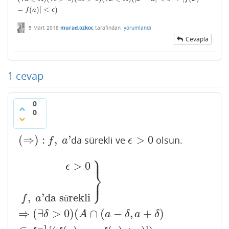
−
(
)
|
<
)
f
a
ϵ
5 Mart 2018
murad.ozkoc
tarafından
yorumlandı
Cevapla
1
cevap
0
0
(
⇒
)
:
,
'
>
0
da sürekli ve
olsun.
(
⇒
)
:
f
,
a
'
ϵ
>
0
f
a
ϵ
⎫
⎪
>
0
ϵ
⎬
⎭
⎪
ϵ
>
0
f
,
a
'da sürekli
}
⇒
(
∃
δ
>
0
)
(
A
∩
(
a
−
δ
,
a
+
δ
)
⊆
f
−
1
[
(
f
(
a
)
−
ϵ
,
'da s
rekli
f
a
ü
⇒
(
∃
>
0
)
(
∩
(
−
,
+
)
δ
A
a
δ
a
δ
−
1