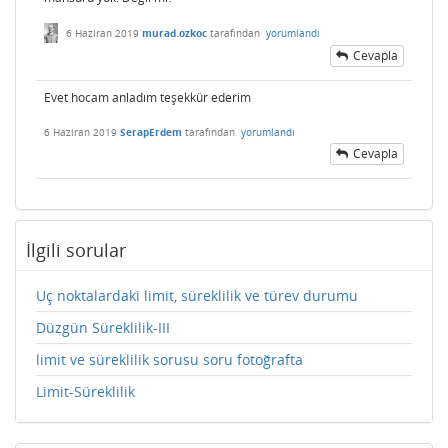
6 Haziran 2019
murad.ozkoc
tarafından
yorumlandı
Cevapla
Evet hocam anladım teşekkür ederim
6 Haziran 2019
SerapErdem
tarafından
yorumlandı
Cevapla
İlgili sorular
Uç noktalardaki limit, süreklilik ve türev durumu
Düzgün Süreklilik-III
limit ve süreklilik sorusu soru fotoğrafta
Limit-Süreklilik