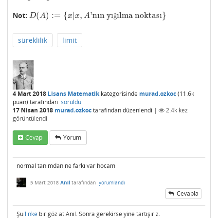
(
)
:
=
{
|
,
'nın yı
ılma noktası
}
Not:
D
(
A
)
:=
{
x
|
x
,
A
'nın yığılma noktası
}
ğ
D
A
x
x
A
süreklilik
limit
4 Mart 2018
Lisans Matematik
kategorisinde
murad.ozkoc
(
11.6k
puan)
tarafından
soruldu
17 Nisan 2018
murad.ozkoc
tarafından
düzenlendi
|
2.4k
kez
görüntülendi
Cevap
Yorum
normal tanımdan ne farkı var hocam
5 Mart 2018
Anil
tarafından
yorumlandı
Cevapla
Şu
linke
bir göz at Anıl. Sonra gerekirse yine tartışırız.