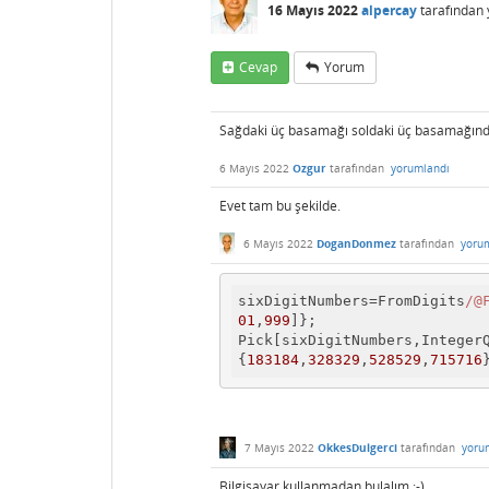
16 Mayıs 2022
alpercay
tarafından
Cevap
Yorum
Sağdaki üç basamağı soldaki üç basamağında
6 Mayıs 2022
Ozgur
tarafından
yorumlandı
Evet tam bu şekilde.
6 Mayıs 2022
DoganDonmez
tarafından
yoru
sixDigitNumbers=FromDigits
/@
01
,
999
]};

Pick[sixDigitNumbers,IntegerQ
{
183184
,
328329
,
528529
,
715716
7 Mayıs 2022
OkkesDulgerci
tarafından
yoru
Bilgisayar kullanmadan bulalım :-)