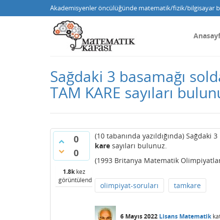
Akademisyenler öncülüğünde matematik/fizik/bilgisayar bi
Anasay
Sağdaki 3 basamağı sold
TAM KARE sayıları bulun
(10 tabanında yazıldığında) Sağdaki 
0
kare
sayıları bulunuz.
0
(1993 Britanya Matematik Olimpiyatlar
1.8k
kez
görüntülendi
olimpiyat-soruları
tamkare
6 Mayıs 2022
Lisans Matematik
ka