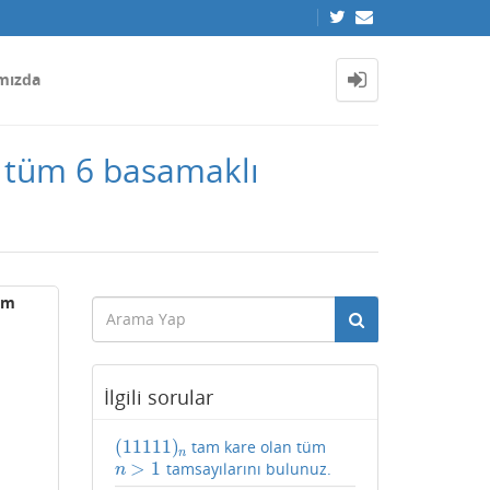
mızda
n tüm 6 basamaklı
am
İlgili sorular
(
11111
)
tam kare olan tüm
(
11111
)
n
n
>
1
tamsayılarını bulunuz.
n
>
1
n