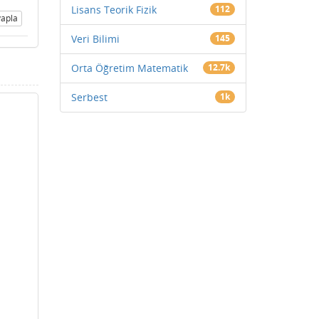
Lisans Teorik Fizik
112
apla
Veri Bilimi
145
Orta Öğretim Matematik
12.7k
Serbest
1k