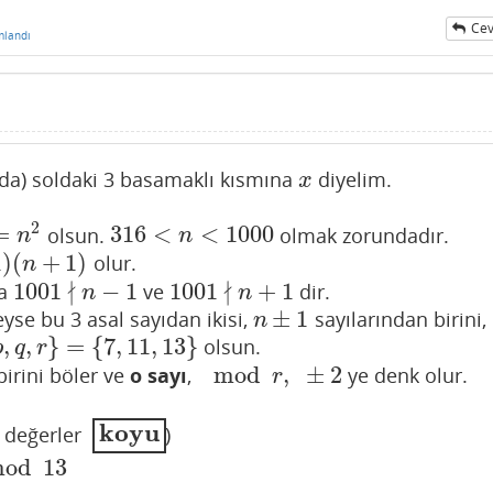
Cev
mlandı
nda) soldaki 3 basamaklı kısmına
diyelim.
x
x
2
=
316
<
<
1000
olsun.
olmak zorundadır.
316
<
n
<
1000
n
n
1
)
(
+
1
)
olur.
n
∤
∤
1001
−
1
1001
+
1
a
ve
dir.
1001
∤
n
−
1
1001
∤
n
+
1
n
n
±
1
yse bu 3 asal sayıdan ikisi,
sayılarından birini,
n
±
1
n
,
,
}
=
{
7
,
11
,
13
}
olsun.
,
q
,
r
}
=
{
7
,
11
,
13
}
p
q
r
mod
,
±
2
irini böler ve
o sayı
,
ye denk olur.
mod
r
,
±
2
r
koyu
n değerler
)
koyu
od
13