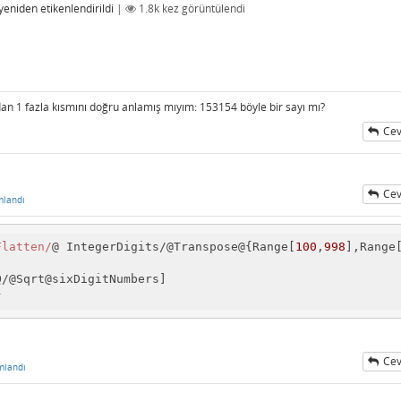
yeniden etikenlendirildi
|
1.8k
kez görüntülendi
n 1 fazla kısmını doğru anlamış mıyım: 153154 böyle bir sayı mı?
Cev
Cev
mlandı
Flatten/
@ IntegerDigits/@Transpose@{Range[
100
,
998
],Range
/@Sqrt@sixDigitNumbers]

} 
Cev
mlandı