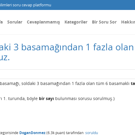
limleri soru cevap platformu
fa
Sorular
Cevaplanmamış
Kategoriler
Bir Soru Sor
Hakkı
aki 3 basamağından 1 fazla ola
uz.
3 basamağı, soldaki 3 basamağından 1 fazla olan tüm 6 basamaklı
t
ı 1. turunda, böyle
bir sayı
bulunması sorusu sorulmuş.)
tegorisinde
DoganDonmez
(
6.3k
puan)
tarafından
soruldu