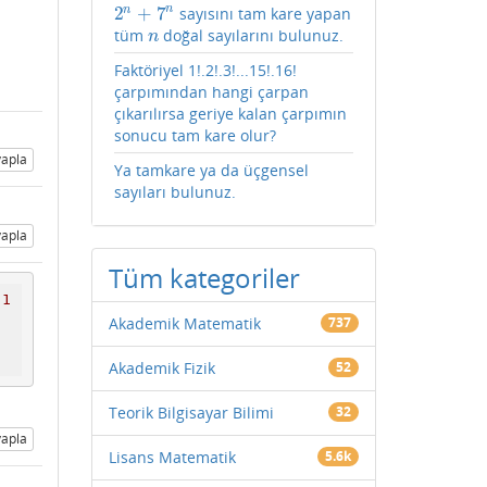
2
+
7
n
n
sayısını tam kare yapan
2
n
+
7
n
tüm
doğal sayılarını bulunuz.
n
n
Faktöriyel 1!.2!.3!...15!.16!
çarpımından hangi çarpan
çıkarılırsa geriye kalan çarpımın
sonucu tam kare olur?
apla
Ya tamkare ya da üçgensel
sayıları bulunuz.
apla
Tüm kategoriler
[
1
Akademik Matematik
737
Akademik Fizik
52
Teorik Bilgisayar Bilimi
32
apla
Lisans Matematik
5.6k