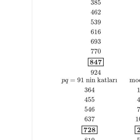
385
462
539
616
p
q
=
77
nin katları
mod
13
385
693
770
847
924
=
91
nin katları
mo
p
q
364
455
546
p
q
=
91
nin katları
mod
11
364
1
4
637
1
728