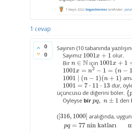
7 Mayıs 2022
DoganDonmez
tarafından
yoru
1
cevap
0
Sayının (10 tabanında yazılışı
0
1001
+
1
Sayımız
olur.
1001
x
+
1
x
N
∈
1001
+
1
Bir
için
n
∈
N
1001
x
+
1
=
n
2
n
x
2
1001
=
−
1
=
(
−
1001
x
=
n
2
−
1
=
(
n
−
1
)
(
n
+
1
)
x
n
n
1001
∣
(
−
1
)
(
+
1
)
am
1001
∣
(
n
−
1
)
(
n
+
1
)
n
n
1001
=
7
⋅
11
⋅
13
dür, öyle
1001
=
7
⋅
11
⋅
13
{
üçüncüsü de diğerini böler.
{
p
,
±
1
Öyleyse
bir
den b
p
q
,
n
±
1
p
q
n
[
316
,
1000
]
(
aralığında, uygu
[
316
,
1000
]
=
77
nin katları
m
p
q