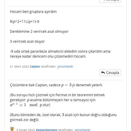
Hocam ben gruplara ayırdım
$(p^2+11).(p+1)-9
Denklemine 2 verirsek asal olmuyor
3 verirsek asal oluyor
-9 uda ortak paranteze almakicin ekledim sonra çıkardım ama
nereye kadar denicem onu çözemedim hocam.
31 Mart 2022
Captan
tarafından
yorumlandı
Cevapla
Çözümlere bak Captan, sadece
=
3
yi denemek yeterli.
p
=
3
p
(Bu soruyu hızlı çözmek için Fermat ın bir teoremini bilmek
gerekiyor:
asalına bölünmeyen her
tamsayısı için
p
a
p
a
−
1
p
≡
1
mod
olur)
a
p
−
1
≡
1
mod
p
a
p
(Bunu bilmeden de, özel olarak,
3
asalı için bunun doğru olduğunu
3
görmek zor değil)
3 Nisan 2022
DoganDonmez
tarafından
yorumlandı