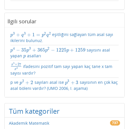
İlgili sorular
3
3
2
2
+
+
1
=
eşitliğini sağlayan tüm asal sayı
p
3
+
q
3
+
1
=
p
2
q
2
p
q
p
q
ikilerini bulunuz.
4
3
2
−
35
+
365
−
1225
+
1259
sayısını asal
p
4
−
35
p
3
+
365
p
2
−
1225
p
+
1259
p
p
p
p
yapan
asalları
p
p
5
+
27
x
ifadesini pozitif tam sayı yapan kaç tane x tam
x
5
+
27
x
3
3
x
sayısı vardır?
2
3
+
2
+
3
p ve
sayıları asal ise
sayısının en çok kaç
p
2
+
2
p
3
+
3
p
p
asal böleni vardır? (UMO 2006, I. aşama)
Tüm kategoriler
Akademik Matematik
737