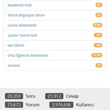
Akademik Fizik
52
Teorik Bilgisayar Bilimi
32
Lisans Matematik
5.6k
Lisans Teorik Fizik
112
Veri Bilimi
145
Orta Öğretim Matematik
12.7k
Serbest
1k
20,359
Soru
21,912
Cevap
73,672
Yorum
3,976,696
Kullanıcı