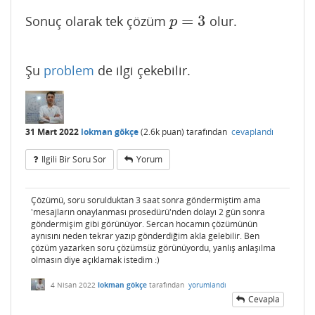
=
3
Sonuç olarak tek çözüm
olur.
p
=
3
p
Şu
problem
de ilgi çekebilir.
31 Mart 2022
lokman gökçe
(
2.6k
puan)
tarafından
cevaplandı
Ilgili Bir Soru Sor
Yorum
Çözümü, soru sorulduktan 3 saat sonra göndermiştim ama
'mesajların onaylanması prosedürü'nden dolayı 2 gün sonra
göndermişim gibi görünüyor. Sercan hocamın çözümünün
aynısını neden tekrar yazıp gönderdiğim akla gelebilir. Ben
çözüm yazarken soru çözümsüz görünüyordu, yanlış anlaşılma
olmasın diye açıklamak istedim :)
4 Nisan 2022
lokman gökçe
tarafından
yorumlandı
Cevapla