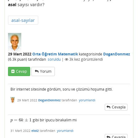
asal
sayısı vardır?
asal-sayılar
29 Mart 2022
Orta Öğretim Matematik
kategorisinde
DoganDonmez
(
6.3k
puan)
tarafından
soruldu
|
3k
kez görüntülendi
Cevap
Yorum
Bir internet sitesinde gördüm, soru ve çözümü hoşuma gitti.
29 Mart 2022
DoganDonmez
tarafından
yorumlandı
Cevapla
=
6
±
1
gibi bir ipucu birakalim mi
p
=
6
k
±
1
p
k
31 Mart 2022
eloi2
tarafından
yorumlandı
Cevapla