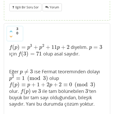
Ilgili Bir Soru Sor
Yorum
3
0
3
2
(
)
=
+
+
11
+
2
=
3
diyelim.
f
(
p
)
=
p
3
+
p
2
+
11
p
+
2
p
=
3
f
p
p
p
p
p
(
3
)
=
71
için
olup asal sayıdır.
f
(
3
)
=
71
f
≠
3
Eğer
ise Fermat teoreminden dolayı
p
≠
3
p
2
≡
1
(
mod
3
)
olup
p
2
≡
1
(
mod
3
)
p
(
)
≡
+
1
+
2
+
2
≡
0
(
mod
3
)
f
(
p
)
≡
p
+
1
+
2
p
+
2
≡
0
(
mod
3
)
f
p
p
p
(
)
3
3
olur.
ve
ile tam bölünebilen
'ten
f
(
p
)
3
3
f
p
büyük bir tam sayı olduğundan, bileşik
sayıdır. Yani bu durumda çözüm yoktur.