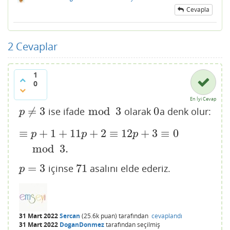
Cevapla
2
Cevaplar
1
0
En İyi Cevap
≠
3
mod
3
0
ise ifade
olarak
a denk olur:
p
≠
3
mod
3
0
p
≡
+
1
+
11
+
2
≡
12
+
3
≡
0
≡
p
+
1
+
11
p
+
2
≡
12
p
+
3
≡
0
mod
3.
p
p
p
mod
3.
=
3
71
içinse
asalını elde ederiz.
p
=
3
71
p
31 Mart 2022
Sercan
(
25.6k
puan)
tarafından
cevaplandı
31 Mart 2022
DoganDonmez
tarafından
seçilmiş