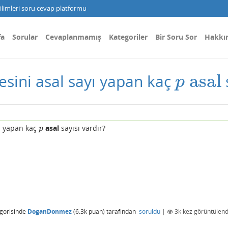
limleri soru cevap platformu
fa
Sorular
Cevaplanmamış
Kategoriler
Bir Soru Sor
Hakkı
asal
esini asal sayı yapan kaç
p
asal
p
yı yapan kaç
asal
sayısı vardır?
p
p
gorisinde
DoganDonmez
(
6.3k
puan)
tarafından
soruldu
|
3k
kez görüntülend