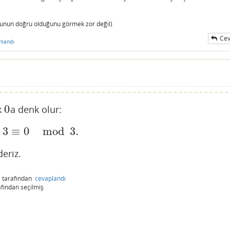
 bunun doğru olduğunu görmek zor değil)
Cev
mlandı
0
k
a denk olur:
0
+
3
≡
0
mod
3.
≡
0
mod
3.
deriz.
)
tarafından
cevaplandı
afından
seçilmiş