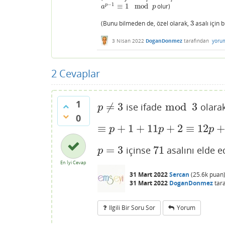
−
1
p
≡
1
mod
olur)
a
p
−
1
≡
1
mod
p
a
p
(Bunu bilmeden de, özel olarak,
3
asalı için
3
3 Nisan 2022
DoganDonmez
tarafından
yoru
2
Cevaplar
1
≠
3
mod
3
ise ifade
olara
p
≠
3
mod
3
p
0
≡
+
1
+
11
+
2
≡
12
≡
p
+
1
+
11
p
+
2
≡
12
p
+
3
p
p
p
=
3
71
içinse
asalını elde e
p
=
3
71
p
En İyi Cevap
31 Mart 2022
Sercan
(
25.6k
puan
31 Mart 2022
DoganDonmez
tar
Ilgili Bir Soru Sor
Yorum