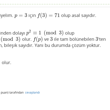
=
3
(
3
)
=
71
iyelim.
için
olup asal sayıdır.
p
=
3
f
(
3
)
=
71
p
f
2
≡
1
(
mod
3
)
inden dolayı
olup
p
2
≡
1
(
mod
3
)
p
(
mod
3
)
(
)
3
3
olur.
ve
ile tam bölünebilen
'ten
f
(
p
)
3
3
f
p
, bileşik sayıdır. Yani bu durumda çözüm yoktur.
3
olur.
puan)
tarafından
cevaplandı