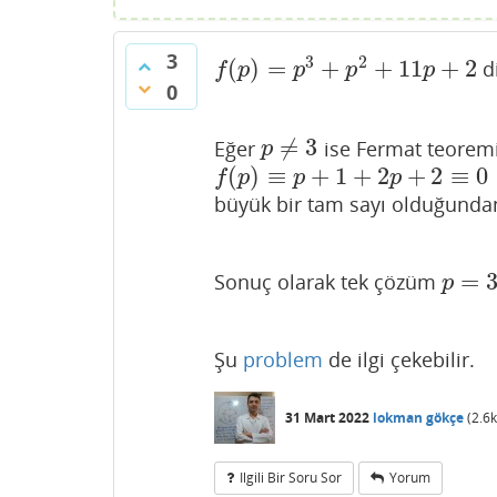
3
3
2
(
)
=
+
+
11
+
2
d
f
(
p
)
=
p
3
+
p
2
+
11
p
+
2
f
p
p
p
p
0
≠
3
Eğer
ise Fermat teorem
p
≠
3
p
(
)
≡
+
1
+
2
+
2
≡
0
f
(
p
)
≡
p
+
1
+
2
p
+
2
≡
0
(
mod
3
)
f
p
p
p
büyük bir tam sayı olduğundan
=
Sonuç olarak tek çözüm
p
=
3
p
Şu
problem
de ilgi çekebilir.
31 Mart 2022
lokman gökçe
(
2.6k
Ilgili Bir Soru Sor
Yorum