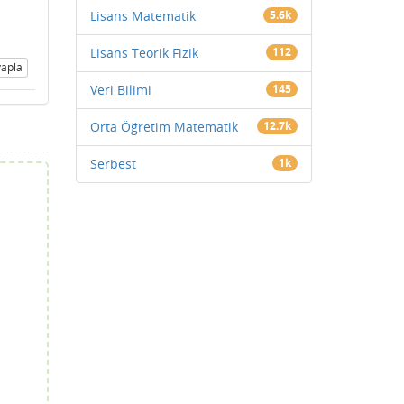
Lisans Matematik
5.6k
Lisans Teorik Fizik
112
apla
Veri Bilimi
145
Orta Öğretim Matematik
12.7k
Serbest
1k