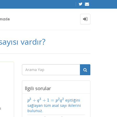
mızda
sayısı vardır?
İlgili sorular
3
3
2
2
+
+
1
=
eşitliğini
p
3
+
q
3
+
1
=
p
2
q
2
p
q
p
q
sağlayan tüm asal sayı ikilerini
i
bulunuz.