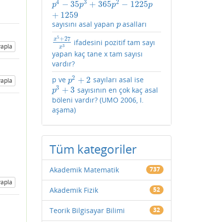
4
3
2
−
35
+
365
−
1225
p
4
−
35
p
3
+
365
p
2
−
1225
p
+
1259
p
p
p
p
+
1259
sayısını asal yapan
asalları
p
p
5
+
27
x
ifadesini pozitif tam sayı
x
5
+
27
x
3
apla
3
x
yapan kaç tane x tam sayısı
vardır?
2
+
2
p ve
sayıları asal ise
p
2
+
2
apla
p
3
+
3
sayısının en çok kaç asal
p
3
+
3
p
böleni vardır? (UMO 2006, I.
aşama)
Tüm kategoriler
Akademik Matematik
737
apla
Akademik Fizik
52
Teorik Bilgisayar Bilimi
32