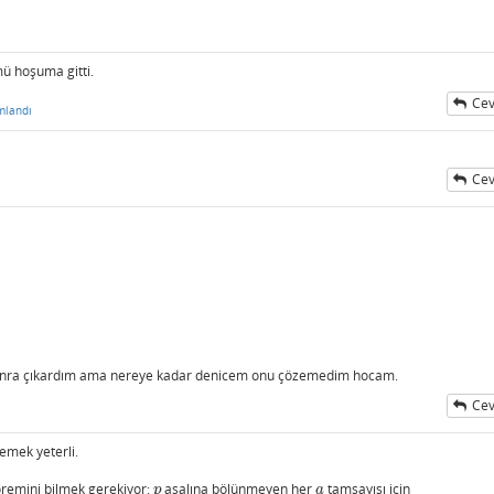
mü hoşuma gitti.
Cev
mlandı
Cev
sonra çıkardım ama nereye kadar denicem onu çözemedim hocam.
Cev
emek yeterli.
eoremini bilmek gerekiyor:
asalına bölünmeyen her
tamsayısı için
p
a
p
a