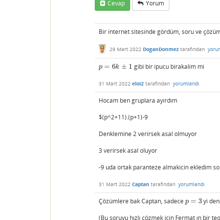
Cevap
Yorum
Bir internet sitesinde gördüm, soru ve çözü
29 Mart 2022
DoganDonmez
tarafından
yoru
=
6
±
1
gibi bir ipucu birakalim mi
p
=
6
k
±
1
p
k
31 Mart 2022
eloi2
tarafından
yorumlandı
Hocam ben gruplara ayırdım
$(p^2+11).(p+1)-9
Denklemine 2 verirsek asal olmuyor
3 verirsek asal oluyor
-9 uda ortak paranteze almakicin ekledim 
31 Mart 2022
Captan
tarafından
yorumlandı
Çözümlere bak Captan, sadece
=
3
yi den
p
=
3
p
(Bu soruyu hızlı çözmek için Fermat ın bir t