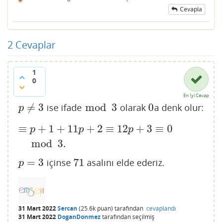
Cevapla
2
Cevaplar
1
0
En İyi Cevap
≠
3
mod
3
0
ise ifade
olarak
a denk olur:
p
≠
3
mod
3
0
p
≡
+
1
+
11
+
2
≡
12
+
3
≡
0
≡
p
+
1
+
11
p
+
2
≡
12
p
+
3
≡
0
mod
3.
p
p
p
mod
3.
=
3
71
içinse
asalını elde ederiz.
p
=
3
71
p
31 Mart 2022
Sercan
(
25.6k
puan)
tarafından
cevaplandı
31 Mart 2022
DoganDonmez
tarafından
seçilmiş