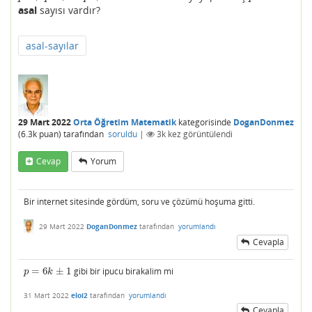
asal
sayısı vardır?
asal-sayılar
29 Mart 2022
Orta Öğretim Matematik
kategorisinde
DoganDonmez
(
6.3k
puan)
tarafından
soruldu
|
3k
kez görüntülendi
Cevap
Yorum
Bir internet sitesinde gördüm, soru ve çözümü hoşuma gitti.
29 Mart 2022
DoganDonmez
tarafından
yorumlandı
Cevapla
=
6
±
1
gibi bir ipucu birakalim mi
p
=
6
k
±
1
p
k
31 Mart 2022
eloi2
tarafından
yorumlandı
Cevapla