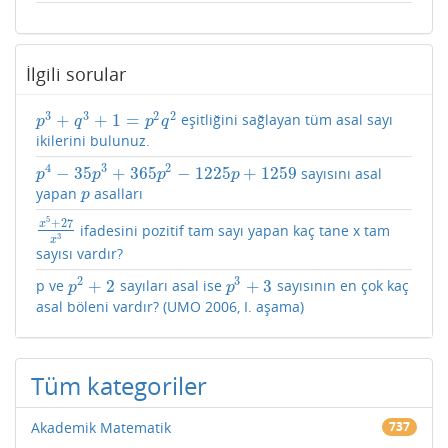
İlgili sorular
3
3
2
2
+
+
1
=
eşitliğini sağlayan tüm asal sayı
p
3
+
q
3
+
1
=
p
2
q
2
p
q
p
q
ikilerini bulunuz.
4
3
2
−
35
+
365
−
1225
+
1259
sayısını asal
p
4
−
35
p
3
+
365
p
2
−
1225
p
+
1259
p
p
p
p
yapan
asalları
p
p
5
+
27
x
ifadesini pozitif tam sayı yapan kaç tane x tam
x
5
+
27
x
3
3
x
sayısı vardır?
2
3
+
2
+
3
p ve
sayıları asal ise
sayısının en çok kaç
p
2
+
2
p
3
+
3
p
p
asal böleni vardır? (UMO 2006, I. aşama)
Tüm kategoriler
Akademik Matematik
737