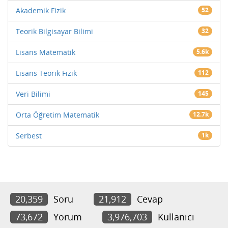
Akademik Fizik
52
Teorik Bilgisayar Bilimi
32
Lisans Matematik
5.6k
Lisans Teorik Fizik
112
Veri Bilimi
145
Orta Öğretim Matematik
12.7k
Serbest
1k
20,359
Soru
21,912
Cevap
73,672
Yorum
3,976,703
Kullanıcı