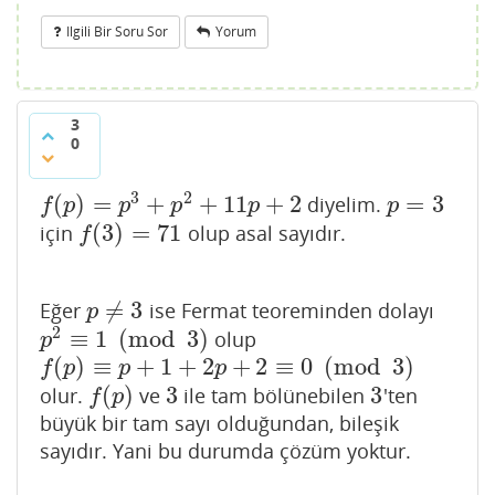
Ilgili Bir Soru Sor
Yorum
3
0
3
2
(
)
=
+
+
11
+
2
=
3
diyelim.
f
(
p
)
=
p
3
+
p
2
+
11
p
+
2
p
=
3
f
p
p
p
p
p
(
3
)
=
71
için
olup asal sayıdır.
f
(
3
)
=
71
f
≠
3
Eğer
ise Fermat teoreminden dolayı
p
≠
3
p
2
≡
1
(
mod
3
)
olup
p
2
≡
1
(
mod
3
)
p
(
)
≡
+
1
+
2
+
2
≡
0
(
mod
3
)
f
(
p
)
≡
p
+
1
+
2
p
+
2
≡
0
(
mod
3
)
f
p
p
p
(
)
3
3
olur.
ve
ile tam bölünebilen
'ten
f
(
p
)
3
3
f
p
büyük bir tam sayı olduğundan, bileşik
sayıdır. Yani bu durumda çözüm yoktur.