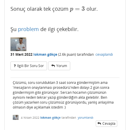
=
3
Sonuç olarak tek çözüm
olur.
p
=
3
p
Şu
problem
de ilgi çekebilir.
31 Mart 2022
lokman gökçe
(
2.6k
puan)
tarafından
cevaplandı
Ilgili Bir Soru Sor
Yorum
Çözümü, soru sorulduktan 3 saat sonra göndermiştim ama
'mesajların onaylanması prosedürü'nden dolayı 2 gün sonra
göndermişim gibi görünüyor. Sercan hocamın çözümünün
aynısını neden tekrar yazıp gönderdiğim akla gelebilir. Ben
çözüm yazarken soru çözümsüz görünüyordu, yanlış anlaşılma
olmasın diye açıklamak istedim :)
4 Nisan 2022
lokman gökçe
tarafından
yorumlandı
Cevapla