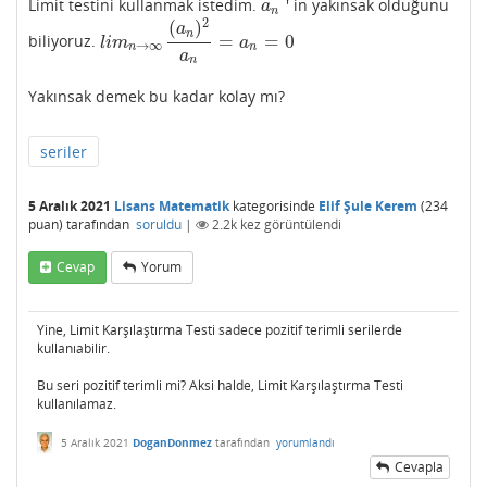
Limit testini kullanmak istedim.
' in yakınsak olduğunu
a
n
a
n
2
(
)
a
n
=
=
0
biliyoruz.
l
i
m
n
→
∞
(
a
n
)
2
a
n
=
a
n
=
0
l
i
m
a
→
∞
n
n
a
n
Yakınsak demek bu kadar kolay mı?
seriler
5 Aralık 2021
Lisans Matematik
kategorisinde
Elif Şule Kerem
(
234
puan)
tarafından
soruldu
|
2.2k
kez görüntülendi
Cevap
Yorum
Yine, Limit Karşılaştırma Testi sadece pozitif terimli serilerde
kullanıabilir.
Bu seri pozitif terimli mi? Aksi halde, Limit Karşılaştırma Testi
kullanılamaz.
5 Aralık 2021
DoganDonmez
tarafından
yorumlandı
Cevapla