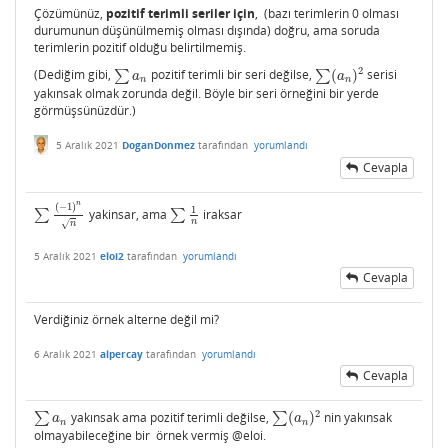
Çözümünüz,
pozitif terimli seriler için
, (bazı terimlerin 0 olması
durumunun düşünülmemiş olması dışında) doğru, ama soruda
terimlerin pozitif olduğu belirtilmemiş.
2
(Dediğim gibi,
∑
pozitif terimli bir seri değilse,
∑
(
)
serisi
∑
a
n
∑
(
a
n
)
2
a
a
n
n
yakınsak olmak zorunda değil. Böyle bir seri örneğini bir yerde
görmüşsünüzdür.)
5 Aralık 2021
DoganDonmez
tarafından
yorumlandı
Cevapla
n
(
−
1
)
1
∑
yakinsar, ama
∑
iraksar
∑
(
−
1
)
n
n
∑
1
n
n
n
√
5 Aralık 2021
eloi2
tarafından
yorumlandı
Cevapla
Verdiğiniz örnek alterne değil mi?
6 Aralık 2021
alpercay
tarafından
yorumlandı
Cevapla
2
∑
yakınsak ama pozitif terimli değilse,
∑
(
)
nin yakınsak
∑
a
n
∑
(
a
n
)
2
a
a
n
n
olmayabileceğine bir örnek vermiş @eloi.