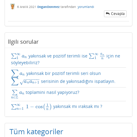
6 Aralık 2021
DoganDonmez
tarafından
yorumlandı
Cevapla
İlgili sorular
∞
∞
a
∑
yakınsak ve pozitif terimli ise
∑
için ne
∑
1
∞
a
n
∑
1
∞
a
n
n
n
a
n
1
1
n
söyleyebiliriz?
∑
yakınsak bir pozitif terimli seri olsun
∑
a
n
a
n
∑
−
−
−
−
−
−
serisinin de yakınsadığını ispatlayın.
∑
a
n
a
n
+
1
√
a
a
+
1
n
n
∑
toplamini nasil yapiyoruz?
∑
n
∈
Z
a
n
a
n
Z
∈
n
∞
1
1
−
cos
∑
(
)
yakınsak mı ıraksak mı ?
∑
n
=
1
∞
1
−
cos
(
1
n
)
=
1
n
n
Tüm kategoriler