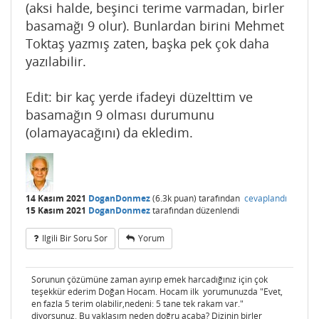
(aksi halde, beşinci terime varmadan, birler
basamağı 9 olur). Bunlardan birini Mehmet
Toktaş yazmış zaten, başka pek çok daha
yazılabilir.
Edit: bir kaç yerde ifadeyi düzelttim ve
basamağın 9 olması durumunu
(olamayacağını) da ekledim.
14 Kasım 2021
DoganDonmez
(
6.3k
puan)
tarafından
cevaplandı
15 Kasım 2021
DoganDonmez
tarafından
düzenlendi
Ilgili Bir Soru Sor
Yorum
Sorunun çözümüne zaman ayırıp emek harcadığınız için çok
teşekkür ederim Doğan Hocam. Hocam ilk yorumunuzda "Evet,
en fazla 5 terim olabilir,nedeni: 5 tane tek rakam var."
diyorsunuz. Bu yaklaşım neden doğru acaba? Dizinin birler