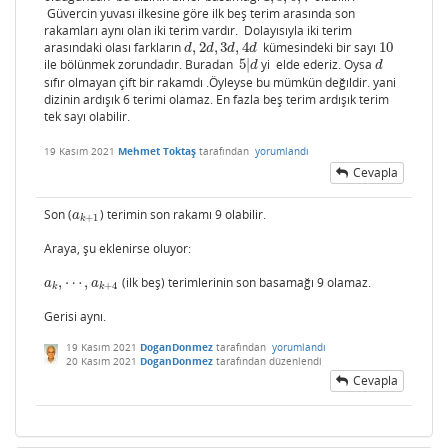
Güvercin yuvası ilkesine göre ilk beş terim arasında son
rakamları aynı olan iki terim vardır. Dolayısıyla iki terim
arasındaki olası farkların
,
2
,
3
,
4
kümesindeki bir sayı
10
d
,
2
d
,
3
d
,
4
d
10
d
d
d
d
ile bölünmek zorundadır. Buradan
5
|
yi elde ederiz. Oysa
5
|
d
d
d
d
sıfır olmayan çift bir rakamdı .Öyleyse bu mümkün değıldir. yani
dizinin ardışık 6 terimi olamaz. En fazla beş terim ardışık terim
tek sayı olabilir.
19 Kasım 2021
Mehmet Toktaş
tarafından
yorumlandı
Cevapla
Son (
) terimin son rakamı 9 olabilir.
a
k
+
1
a
+
1
k
Araya, şu eklenirse oluyor:
,
⋯
,
(ilk beş) terimlerinin son basamağı 9 olamaz.
a
k
,
⋯
,
a
k
+
4
a
a
+
4
k
k
Gerisi aynı.
19 Kasım 2021
DoganDonmez
tarafından
yorumlandı
20 Kasım 2021
DoganDonmez
tarafından
düzenlendi
Cevapla