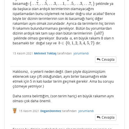
basamağı
{
.
.
.7
,
.
.
.5
,
.
.
.3
,
.
.
.1
,
.
.
.5
,
.
.
.3
,
.
.
.7
,
}
şeklinde ya
{
.
.
.7
,
.
.
.5
,
.
.
.3
,
.
.
.1
,
.
.
.5
,
.
.
.3
,
.
.
.7
,
}
da başkaca olan ardışık terimlerinin olamayacağını
ispatlamadan bunu söylemek ne kadar doğru olur acaba? Bence
böyle bir dizinin terimlerinin son iki basamağı hariç diğer
rakamları aynı olmak zorundadır. Ayrıca da terimlerin hiç birinin
9 rakamını bulundurmaması gerekiyor. Bütün bu yorumlardan
dizinin ardışık tek tam sayı olan bütün terimlerinin
{
7
}
{
a
b
7
}
a
b
şeklinde olması gerekiyor. Burada
, en büyük rakamı 8 olan n
a
a
basamaklı bir doğal sayı ve
∈
{
0
,
1
,
2
,
3
,
4
,
5
,
7
}
dır.
b
∈
{
0
,
1
,
2
,
3
,
4
,
5
,
7
}
b
15 Kasım 2021
Mehmet Toktaş
tarafından
yorumlandı
Cevapla
Haklısınız, o yeterli neden değil. (ben şöyle düşünmüştüm:
eklenecek sayı çift olduğundan, aynı birler basamağını elde
etmek için 5 in katı kadar terim geçmek gerekir. Ama bu soruyu
çözmeye yetmiyor.)
Daha sonra belirttiğim, (son terim hariç) en büyük rakamın aynı
olması çok daha önemli.
15 Kasım 2021
DoganDonmez
tarafından
yorumlandı
Cevapla