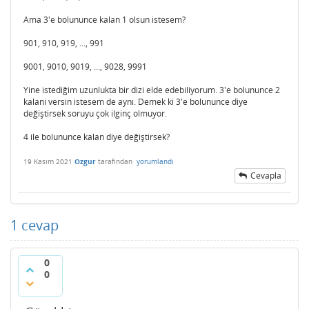
Ama 3'e bolununce kalan 1 olsun istesem?
901, 910, 919, ..., 991
9001, 9010, 9019, ..., 9028, 9991
Yine istediğim uzunlukta bir dizi elde edebiliyorum. 3'e bolununce 2
kalani versin istesem de aynı. Demek ki 3'e bolununce diye
değiştirsek soruyu çok ilginç olmuyor.
4 ile bolununce kalan diye değiştirsek?
19 Kasım 2021
Ozgur
tarafından
yorumlandı
Cevapla
1
cevap
0
0