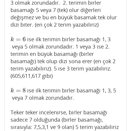
3 olmak zorundadır. 2. terimin birler
basamağı 5 veya 7 (tek) olur diğerleri
değişmez ve bu en büyük basamak tek olur
dizi biter. (en çok 2 terim yazabiliriz)
=
6
ise ilk terimin birler basamağı 1, 3
k
=
6
k
veya 5 olmak zorundadır. 1 veya 3 ise 2.
terimin en büyük basamağı (birler
basamağı) tek olup dizi sona erer (en çok 2
terim yazabiliriz). 5 ise 3 terim yazabiliriz.
(605,611,617 gibi)
=
8
ise ilk terimin birler basamağı 1, 3, 5
k
=
8
k
veya 7 olmak zorundadır.
Teker teker incelenirse, birler basamağı
sadece 7 olduğunda (birler basamağı,
sırasıyla: 7,5,3,1 ve 9 olan) 5 terim yazabiliriz