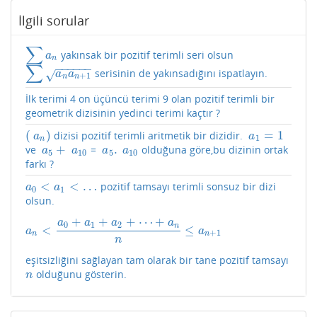
İlgili sorular
∑
yakınsak bir pozitif terimli seri olsun
∑
a
n
a
n
∑
−
−
−
−
−
−
serisinin de yakınsadığını ispatlayın.
∑
a
n
a
n
+
1
√
a
a
+
1
n
n
İlk terimi 4 on üçüncü terimi 9 olan pozitif terimli bir
geometrik dizisinin yedinci terimi kaçtır ?
(
)
=
1
dizisi pozitif terimli aritmetik bir dizidir.
(
a
n
)
a
1
=
1
a
a
1
n
+
.
ve
=
olduğuna göre,bu dizinin ortak
a
5
+
a
10
a
5
.
a
10
a
a
a
a
5
10
5
10
farkı ?
<
<
…
pozitif tamsayı terimli sonsuz bir dizi
a
0
<
a
1
<
…
a
a
0
1
olsun.
+
+
+
⋯
+
a
a
a
a
0
1
2
n
<
≤
a
n
<
a
0
+
a
1
+
a
2
+
⋯
+
a
n
n
≤
a
n
+
1
a
a
+
1
n
n
n
eşitsizliğini sağlayan tam olarak bir tane pozitif tamsayı
olduğunu gösterin.
n
n