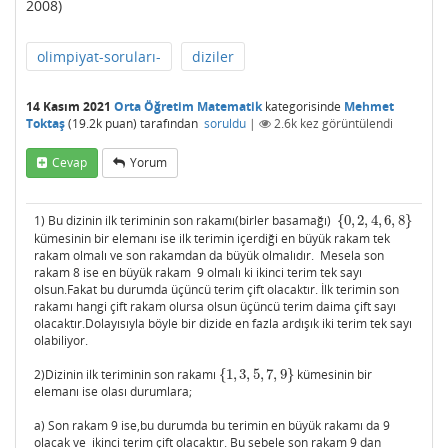
2008)
olimpiyat-soruları-
diziler
14 Kasım 2021
Orta Öğretim Matematik
kategorisinde
Mehmet
Toktaş
(
19.2k
puan)
tarafından
soruldu
|
2.6k
kez görüntülendi
Cevap
Yorum
1) Bu dizinin ilk teriminin son rakamı(birler basamağı)
{
0
,
2
,
4
,
6
,
8
}
{
0
,
2
,
4
,
6
,
8
}
kümesinin bir elemanı ise ilk terimin içerdiği en büyük rakam tek
rakam olmalı ve son rakamdan da büyük olmalıdır. Mesela son
rakam 8 ise en büyük rakam 9 olmalı ki ikinci terim tek sayı
olsun.Fakat bu durumda üçüncü terim çift olacaktır. İlk terimin son
rakamı hangi çift rakam olursa olsun üçüncü terim daima çift sayı
olacaktır.Dolayısıyla böyle bir dizide en fazla ardışık iki terim tek sayı
olabiliyor.
2)Dizinin ilk teriminin son rakamı
{
1
,
3
,
5
,
7
,
9
}
kümesinin bir
{
1
,
3
,
5
,
7
,
9
}
elemanı ise olası durumlara;
a) Son rakam 9 ise,bu durumda bu terimin en büyük rakamı da 9
olacak ve ikinci terim çift olacaktır. Bu sebele son rakam 9 dan