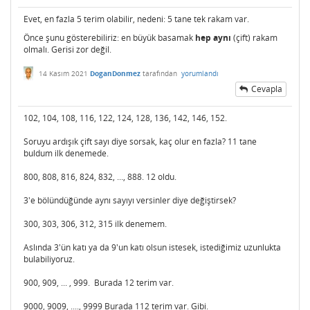
Evet, en fazla 5 terim olabilir, nedeni: 5 tane tek rakam var.
Önce şunu gösterebiliriz: en büyük basamak
hep aynı
(çift) rakam
olmalı. Gerisi zor değil.
14 Kasım 2021
DoganDonmez
tarafından
yorumlandı
Cevapla
102, 104, 108, 116, 122, 124, 128, 136, 142, 146, 152.
Soruyu ardışık çift sayı diye sorsak, kaç olur en fazla? 11 tane
buldum ilk denemede.
800, 808, 816, 824, 832, ..., 888. 12 oldu.
3'e bölündüğünde aynı sayıyı versinler diye değiştirsek?
300, 303, 306, 312, 315 ilk denemem.
Aslında 3'ün katı ya da 9'un katı olsun istesek, istediğimiz uzunlukta
bulabiliyoruz.
900, 909, ... , 999. Burada 12 terim var.
9000, 9009, ...., 9999 Burada 112 terim var. Gibi.