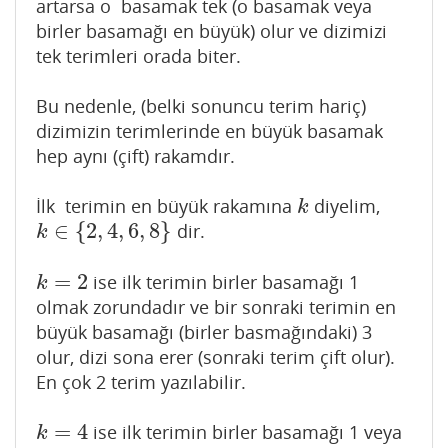
artarsa o basamak tek (o basamak veya
birler basamağı en büyük) olur ve dizimizi
tek terimleri orada biter.
Bu nedenle, (belki sonuncu terim hariç)
dizimizin terimlerinde en büyük basamak
hep aynı (çift) rakamdır.
İlk terimin en büyük rakamına
diyelim,
k
k
∈
{
2
,
4
,
6
,
8
}
dir.
k
∈
{
2
,
4
,
6
,
8
}
k
=
2
ise ilk terimin birler basamağı 1
k
=
2
k
olmak zorundadır ve bir sonraki terimin en
büyük basamağı (birler basmağındaki) 3
olur, dizi sona erer (sonraki terim çift olur).
En çok 2 terim yazılabilir.
=
4
ise ilk terimin birler basamağı 1 veya
k
=
4
k