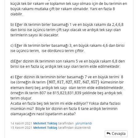
küçük tek bir rakam ve toplamın tek sayı olması için de bu terimin en
büyük rakamı mutlaka çift bir rakam olmalıdır. Yani en fazla 8
olabilir.
b) Eğer ilk terimin birler basamağı 1 ve en büyük rakamı da 2,4,6,8
dan birisi ise üçüncü terim çift sayı olacak ve ardışık tek sayı olan
terimlerin sayısı iki olacaktır.
c) Eğer ilk terimin birler basamağı 3, en büyük rakamı 4,6 dan birisi
ise üçüncü terim, ise dördüncü terim çifttir.
d)Eğer dizinin ilk teriminin son rakamı 5 ve en büyük rakam 6,8 den
birisi ise en fazla üç ardışık tek sayı olan terim elde edilmektedir.
e) Eğer dizinin ilk teriminin birler basamağı 7 ve en büyük terimi 8
ise (örneğin ilk terim
{
807
,
817
,
827
,
837
,
847
,
857
}
kümesinin bir
{
807
,
817
,
827
,
837
,
847
,
857
}
elemanı iken) beş ardışık tek sayı olan terim elde edilebilmektedir.
örneğin ilk terim 807 ise 815,823,831,839 şeklinde beş ardışık tek
terim oluşur.
Acaba en fazla beş tek terim mi elde ediliyor? Yoksa daha fazlası
mümkün mü? Böyle bir dizinin en fazla 6 tane ardışık teriminin
olamayacağını nasıl ispatlarım acaba?
14 Kasım 2021
Mehmet Toktaş
tarafından
yorumlandı
15 Kasım 2021
Mehmet Toktaş
tarafından
düzenlendi
Cevapla