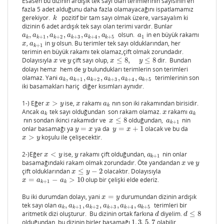
Esasen bu dizinin ardışık tek sayı olan terimlerinin sayısının en
fazla 5 adet alduğunu daha fazla olamayacağını ispatlamamız
gerekiyor.
pozitif bir tam sayı olmak üzere, varsayalım ki
k
k
dizinin 6 adet ardışık tek sayı olan terimi vardır. Bunlar
,
,
,
,
,
olsun.
in en büyük rakamı
a
k
,
a
k
+
1
,
a
k
+
2
,
a
k
+
3
,
a
k
+
4
,
a
k
+
5
a
1
a
a
a
a
a
a
a
+
1
+
2
+
3
+
4
+
5
1
k
k
k
k
k
k
,
in
olsun. Bu terimler tek sayı olduklarından, her
x
a
k
+
1
y
x
a
y
+
1
k
terimin en büyük rakamı tek olamaz,çift olmak zorundadır.
Dolayısıyla
ve
çift sayı olup,
≤
8
,
≤
8
dir. Bundan
x
y
x
≤
8
,
y
≤
8
x
y
x
y
dolayı hem
hem de
bulundukları terimlerin son terimleri
x
y
x
y
olamaz. Yani
,
,
,
,
,
terimlerinin son
a
k
,
a
k
+
1
,
a
k
+
2
,
a
k
+
3
,
a
k
+
4
,
a
k
+
5
a
a
a
a
a
a
+
1
+
2
+
3
+
4
+
5
k
k
k
k
k
k
iki basamakları hariç diğer kısımları aynıdır.
1-) Eğer
>
ise,
rakamı
nın son iki rakamından birisidir.
x
>
y
x
a
k
x
y
x
a
k
Ancak
tek sayı olduğundan son rakam olamaz.
rakamı
a
k
x
a
k
a
x
a
k
k
nın sondan ikinci rakamıdır ve
≤
8
olduğundan,
nin
x
≤
8
a
k
+
1
x
a
+
1
k
onlar basamağı ya
=
ya da
=
+
1
olacak ve bu da
y
=
x
y
=
x
+
1
y
x
y
x
>
koşulu ile çelişecektir.
x
>
y
x
y
2-)Eğer
<
ise,
rakamı çift olduğundan,
nin onlar
x
<
y
y
a
k
+
1
x
y
y
a
+
1
k
basamağındaki rakam olmak zorundadır. Öte yandandan
ve
x
y
x
y
çift olduklarından
≤
−
2
olacaktır. Dolayısıyla
x
≤
y
−
2
x
y
=
−
>
10
olup bir çelişki elde ederiz.
x
=
a
k
+
1
−
a
k
>
10
x
a
a
+
1
k
k
Bu iki durumdan dolayı, yani
=
durumundan dizinin ardışık
x
=
y
x
y
tek sayı olan
,
,
,
,
,
terimleri bir
a
k
,
a
k
+
1
,
a
k
+
2
,
a
k
+
3
,
a
k
+
4
,
a
k
+
5
a
a
a
a
a
a
+
1
+
2
+
3
+
4
+
5
k
k
k
k
k
k
aritmetik dizi oluşturur. Bu dizinin ortak farkına
diyelim.
≤
8
d
d
≤
8
d
d
olduğundan bu dizinin birler basamağı
1
,
3
,
5
,
7
olabilir.
1
,
3
,
5
,
7