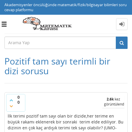
Akademisyenler öncülüğünde matematik/fizik/bilgisayar bilimleri soru
cevap platformu
Toggle
navigation
Pozitif tam sayı terimli bir
dizi sorusu
0
2.6k
kez
0
görüntülendi
İlk terimi pozitif tam sayı olan bir dizide,her terime en
büyük rakamı eklenerek bir sonraki terim elde ediliyor. Bu
dizinin en çok kaç ardışık terimi tek sayı olabilir? (UMO-