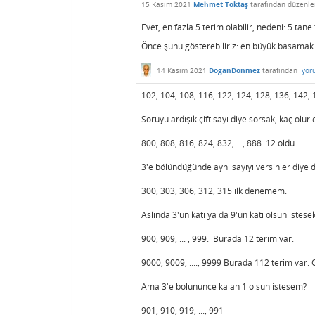
15 Kasım 2021
Mehmet Toktaş
tarafından
düzenle
Evet, en fazla 5 terim olabilir, nedeni: 5 tan
Önce şunu gösterebiliriz: en büyük basama
14 Kasım 2021
DoganDonmez
tarafından
yor
102, 104, 108, 116, 122, 124, 128, 136, 142, 
Soruyu ardışık çift sayı diye sorsak, kaç olu
800, 808, 816, 824, 832, ..., 888. 12 oldu.
3'e bölündüğünde aynı sayıyı versinler diye d
300, 303, 306, 312, 315 ilk denemem.
Aslında 3'ün katı ya da 9'un katı olsun istese
900, 909, ... , 999. Burada 12 terim var.
9000, 9009, ...., 9999 Burada 112 terim var. G
Ama 3'e bolununce kalan 1 olsun istesem?
901, 910, 919, ..., 991