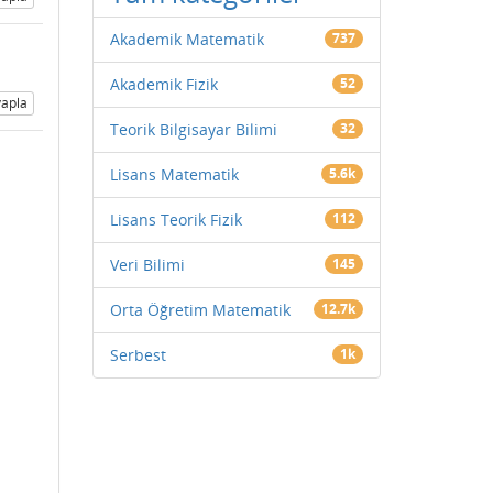
Akademik Matematik
737
Akademik Fizik
52
apla
Teorik Bilgisayar Bilimi
32
Lisans Matematik
5.6k
Lisans Teorik Fizik
112
Veri Bilimi
145
Orta Öğretim Matematik
12.7k
Serbest
1k