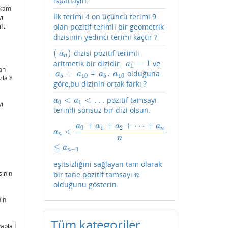
ispatlayın.
akam
İlk terimi 4 on üçüncü terimi 9
yı
olan pozitif terimli bir geometrik
ft
dizisinin yedinci terimi kaçtır ?
(
)
dizisi pozitif terimli
(
a
n
)
a
n
=
1
aritmetik bir dizidir.
ve
a
1
=
1
a
1
an
+
.
=
olduğuna
a
5
+
a
10
a
5
.
a
10
a
a
a
a
5
10
5
10
zla 8
göre,bu dizinin ortak farkı ?
<
<
…
pozitif tamsayı
a
0
<
a
1
<
…
a
a
0
1
yı
terimli sonsuz bir dizi olsun.
+
+
+
⋯
+
a
a
a
a
a
n
<
a
0
+
a
1
+
a
2
+
⋯
+
a
n
n
≤
a
n
+
1
0
1
2
n
<
a
n
n
≤
a
+
1
n
eşitsizliğini sağlayan tam olarak
inin
bir tane pozitif tamsayı
n
n
olduğunu gösterin.
nin
Tüm kategoriler
apla