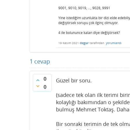
9001, 9010, 9019, ..., 9028, 9991
Yine istediğim uzunlukta bir dizi elde edebi
değiştirsek soruyu çok ilginç olmuyor.
4 ile bolununce kalan diye değiştirsek?
19 Kasım 2021
Ozgur
tarafından
yorumlandı
1
cevap
0
Güzel bir soru.
0
(sadece tek olan ilk terimi bi
kolaylığı bakımından o şekilde
bulmuş Mehmet Toktaş. Daha fa
Bir sonraki terimin de tek olm