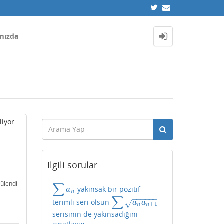
mızda
liyor.
İlgili sorular
ülendi
∑
yakınsak bir pozitif
∑
a
n
a
n
∑
−
−
−
−
−
−
terimli seri olsun
∑
a
n
a
n
+
1
√
a
a
+
1
n
n
serisinin de yakınsadığını