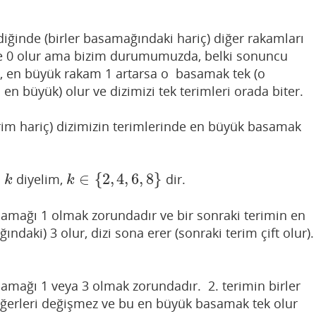
iğinde (birler basamağındaki hariç) diğer rakamları
 ise 0 olur ama bizim durumumuzda, belki sonuncu
, en büyük rakam 1 artarsa o basamak tek (o
n büyük) olur ve dizimizi tek terimleri orada biter.
rim hariç) dizimizin terimlerinde en büyük basamak
∈
{
2
,
4
,
6
,
8
}
a
diyelim,
dir.
k
k
∈
{
2
,
4
,
6
,
8
}
k
k
asamağı 1 olmak zorundadır ve bir sonraki terimin en
daki) 3 olur, dizi sona erer (sonraki terim çift olur).
asamağı 1 veya 3 olmak zorundadır. 2. terimin birler
diğerleri değişmez ve bu en büyük basamak tek olur