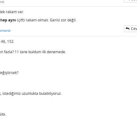
ndi
e tek rakam var.
k
hep aynı
(çift) rakam olmalı. Gerisi zor değil.
Cev
umlandı
146, 152.
r en fazla? 11 tane buldum ilk denemede.
eğiştirsek?
k, istediğimiz uzunlukta bulabiliyoruz.
ibi.