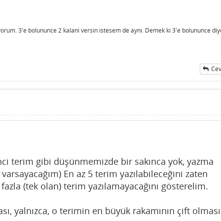
liyorum. 3'e bolununce 2 kalani versin istesem de aynı. Demek ki 3'e bolununce diy
Cev
rinci terim gibi düşünmemizde bir sakınca yok, yazma
 varsayacağım) En az 5 terim yazılabileceğini zaten
zla (tek olan) terim yazılamayacağını gösterelim.
ası, yalnızca, o terimin en büyük rakamının çift olması