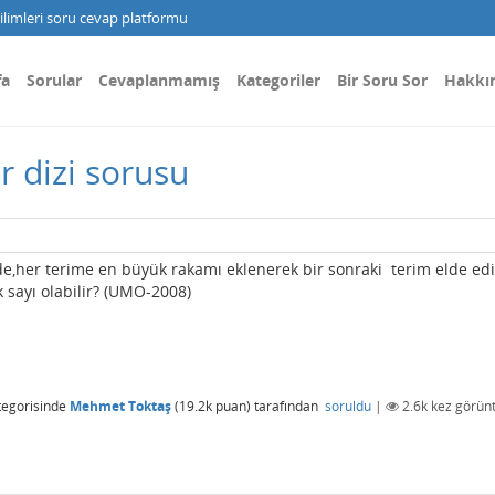
limleri soru cevap platformu
fa
Sorular
Cevaplanmamış
Kategoriler
Bir Soru Sor
Hakkı
ir dizi sorusu
zide,her terime en büyük rakamı eklenerek bir sonraki terim elde edi
k sayı olabilir? (UMO-2008)
egorisinde
Mehmet Toktaş
(
19.2k
puan)
tarafından
soruldu
|
2.6k
kez görünt