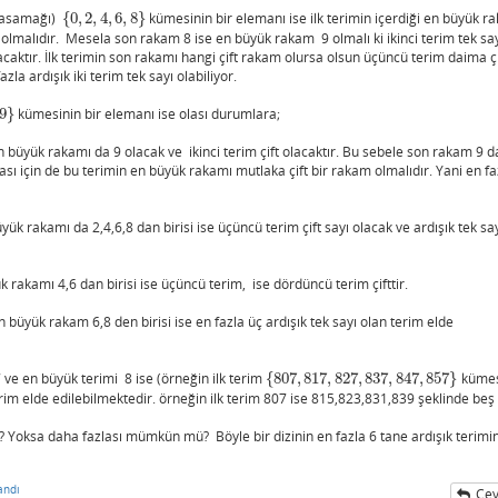
r basamağı)
{
0
,
2
,
4
,
6
,
8
}
kümesinin bir elemanı ise ilk terimin içerdiği en büyük r
{
0
,
2
,
4
,
6
,
8
}
lmalıdır. Mesela son rakam 8 ise en büyük rakam 9 olmalı ki ikinci terim tek sa
caktır. İlk terimin son rakamı hangi çift rakam olursa olsun üçüncü terim daima çi
azla ardışık iki terim tek sayı olabiliyor.
9
}
kümesinin bir elemanı ise olası durumlara;
büyük rakamı da 9 olacak ve ikinci terim çift olacaktır. Bu sebele son rakam 9 d
sı için de bu terimin en büyük rakamı mutlaka çift bir rakam olmalıdır. Yani en fa
yük rakamı da 2,4,6,8 dan birisi ise üçüncü terim çift sayı olacak ve ardışık tek sa
k rakamı 4,6 dan birisi ise üçüncü terim, ise dördüncü terim çifttir.
n büyük rakam 6,8 den birisi ise en fazla üç ardışık tek sayı olan terim elde
7 ve en büyük terimi 8 ise (örneğin ilk terim
{
807
,
817
,
827
,
837
,
847
,
857
}
kümes
{
807
,
817
,
827
,
837
,
847
,
857
}
erim elde edilebilmektedir. örneğin ilk terim 807 ise 815,823,831,839 şeklinde beş
r? Yoksa daha fazlası mümkün mü? Böyle bir dizinin en fazla 6 tane ardışık terimi
andı
Cev