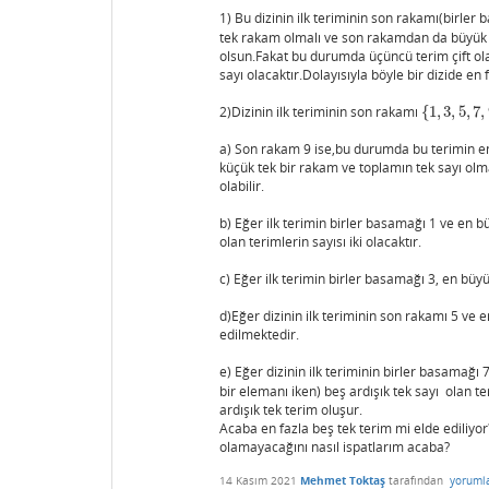
1) Bu dizinin ilk teriminin son rakamı(birle
tek rakam olmalı ve son rakamdan da büyük o
olsun.Fakat bu durumda üçüncü terim çift ola
sayı olacaktır.Dolayısıyla böyle bir dizide en f
2)Dizinin ilk teriminin son rakamı
{
1
,
3
,
5
,
7
,
{
1
,
3
,
5
,
7
,
9
}
a) Son rakam 9 ise,bu durumda bu terimin en 
küçük tek bir rakam ve toplamın tek sayı olma
olabilir.
b) Eğer ilk terimin birler basamağı 1 ve en bü
olan terimlerin sayısı iki olacaktır.
c) Eğer ilk terimin birler basamağı 3, en büyü
d)Eğer dizinin ilk teriminin son rakamı 5 ve e
edilmektedir.
e) Eğer dizinin ilk teriminin birler basamağı 
bir elemanı iken) beş ardışık tek sayı olan t
ardışık tek terim oluşur.
Acaba en fazla beş tek terim mi elde ediliyo
olamayacağını nasıl ispatlarım acaba?
14 Kasım 2021
Mehmet Toktaş
tarafından
yoruml