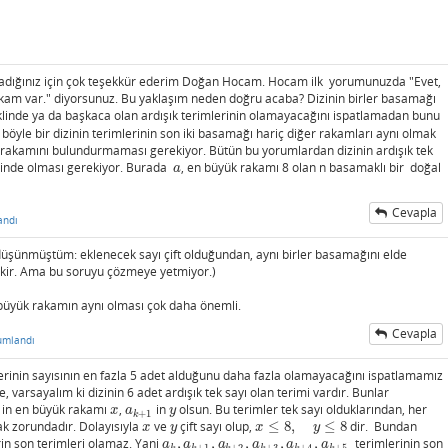
dığınız için çok teşekkür ederim Doğan Hocam. Hocam ilk yorumunuzda "Evet,
 rakam var." diyorsunuz. Bu yaklaşım neden doğru acaba? Dizinin birler basamağı
linde ya da başkaca olan ardışık terimlerinin olamayacağını ispatlamadan bunu
yle bir dizinin terimlerinin son iki basamağı hariç diğer rakamları aynı olmak
 9 rakamını bulundurmaması gerekiyor. Bütün bu yorumlardan dizinin ardışık tek
inde olması gerekiyor. Burada
, en büyük rakamı 8 olan n basamaklı bir doğal
a
a
Cevapla
andı
e düşünmüştüm: eklenecek sayı çift olduğundan, aynı birler basamağını elde
ekir. Ama bu soruyu çözmeye yetmiyor.)
 büyük rakamın aynı olması çok daha önemli.
Cevapla
umlandı
mlerinin sayısının en fazla 5 adet alduğunu daha fazla olamayacağını ispatlamamız
, varsayalım ki dizinin 6 adet ardışık tek sayı olan terimi vardır. Bunlar
in en büyük rakamı
,
in
olsun. Bu terimler tek sayı olduklarından, her
x
a
k
+
1
y
x
a
y
+
1
k
ak zorundadır. Dolayısıyla
ve
çift sayı olup,
≤
8
,
≤
8
dir. Bundan
x
y
x
≤
8
,
y
≤
8
x
y
x
y
in son terimleri olamaz. Yani
,
,
,
,
,
terimlerinin son
a
k
,
a
k
+
1
,
a
k
+
2
,
a
k
+
3
,
a
k
+
4
,
a
k
+
5
a
a
a
a
a
a
+
1
+
2
+
3
+
4
+
5
k
k
k
k
k
k