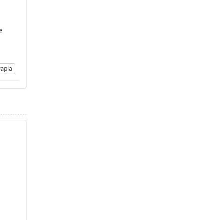
e
apla