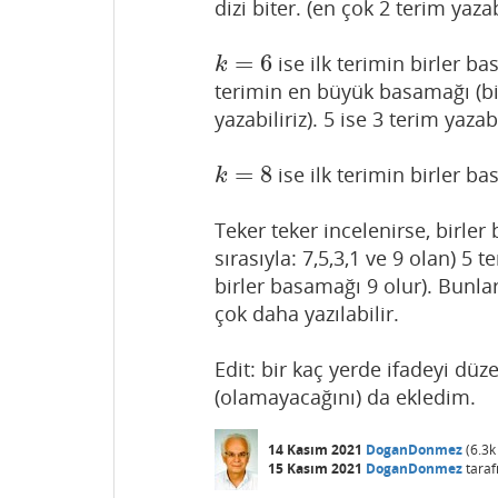
dizi biter. (en çok 2 terim yazab
=
6
ise ilk terimin birler b
k
=
6
k
terimin en büyük basamağı (bir
yazabiliriz). 5 ise 3 terim yazab
=
8
ise ilk terimin birler b
k
=
8
k
Teker teker incelenirse, birle
sırasıyla: 7,5,3,1 ve 9 olan) 5 
birler basamağı 9 olur). Bunl
çok daha yazılabilir.
Edit: bir kaç yerde ifadeyi d
(olamayacağını) da ekledim.
14 Kasım 2021
DoganDonmez
(
6.3k
15 Kasım 2021
DoganDonmez
taraf