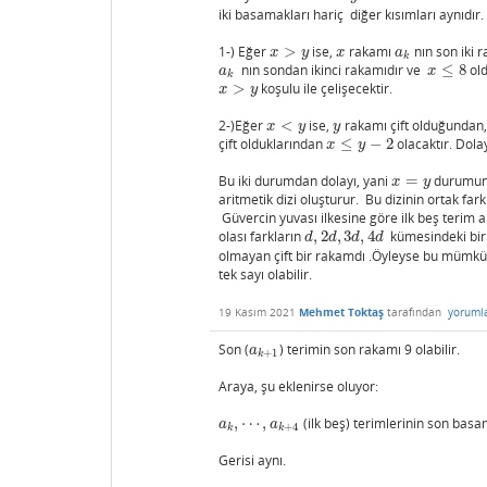
iki basamakları hariç diğer kısımları aynıdır.
1-) Eğer
>
ise,
rakamı
nın son iki 
x
>
y
x
a
k
x
y
x
a
k
nın sondan ikinci rakamıdır ve
≤
8
ol
a
k
x
≤
8
a
x
k
>
koşulu ile çelişecektir.
x
>
y
x
y
2-)Eğer
<
ise,
rakamı çift olduğundan
x
<
y
y
x
y
y
çift olduklarından
≤
−
2
olacaktır. Dola
x
≤
y
−
2
x
y
Bu iki durumdan dolayı, yani
=
durumunda
x
=
y
x
y
aritmetik dizi oluşturur. Bu dizinin ortak far
Güvercin yuvası ilkesine göre ilk beş terim a
olası farkların
,
2
,
3
,
4
kümesindeki bir
d
,
2
d
,
3
d
,
4
d
d
d
d
d
olmayan çift bir rakamdı .Öyleyse bu mümkün d
tek sayı olabilir.
19 Kasım 2021
Mehmet Toktaş
tarafından
yoruml
Son (
) terimin son rakamı 9 olabilir.
a
k
+
1
a
+
1
k
Araya, şu eklenirse oluyor:
,
⋯
,
(ilk beş) terimlerinin son bas
a
k
,
⋯
,
a
k
+
4
a
a
+
4
k
k
Gerisi aynı.