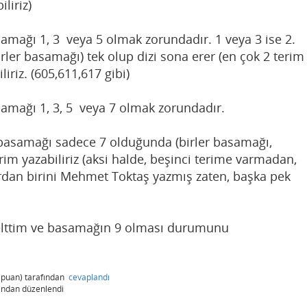
iliriz)
asamağı 1, 3 veya 5 olmak zorundadır. 1 veya 3 ise 2.
ler basamağı) tek olup dizi sona erer (en çok 2 terim
iliriz. (605,611,617 gibi)
asamağı 1, 3, 5 veya 7 olmak zorundadır.
r basamağı sadece 7 olduğunda (birler basamağı,
terim yazabiliriz (aksi halde, beşinci terime varmadan,
ardan birini Mehmet Toktaş yazmış zaten, başka pek
üzelttim ve basamağın 9 olması durumunu
puan)
tarafından
cevaplandı
ından
düzenlendi