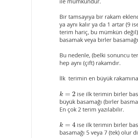
ile mümkündür.
Bir tamsayıya bir rakam eklend
ya aynı kalır ya da 1 artar (9
terim hariç, bu mümkün değil)
basamak veya birler basamağı e
Bu nedenle, (belki sonuncu te
hep aynı (çift) rakamdır.
İlk terimin en büyük rakamın
=
2
ise ilk terimin birler b
k
=
2
k
büyük basamağı (birler basmağın
En çok 2 terim yazılabilir.
=
4
ise ilk terimin birler b
k
=
4
k
basamağı 5 veya 7 (tek) olur 