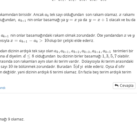
rakamından birisidir. Ancak
tek sayı olduğundan son rakam olamaz.
rakamı
a
k
x
a
x
k
duğundan,
nin onlar basamağı ya
=
ya da
=
+
1
olacak ve bu da
a
k
+
1
y
=
x
y
=
x
+
1
a
y
x
y
x
+
1
k
,
nin onlar basamağındaki rakam olmak zorundadır. Öte yandandan
ve
a
k
+
1
x
y
a
x
y
+
1
k
yısıyla
=
−
>
10
olup bir çelişki elde ederiz.
x
=
a
k
+
1
−
a
k
>
10
x
a
a
+
1
k
k
n dizinin ardışık tek sayı olan
,
,
,
,
,
terimleri bir
a
k
,
a
k
+
1
,
a
k
+
2
,
a
k
+
3
,
a
k
+
4
,
a
k
+
5
a
a
a
a
a
a
+
1
+
2
+
3
+
4
+
5
k
k
k
k
k
k
kına
diyelim.
≤
8
olduğundan bu dizinin birler basamağı
1
,
3
,
5
,
7
olabilir.
d
d
≤
8
1
,
3
,
5
,
7
d
d
rasında son rakamları aynı olan iki terim vardır. Dolayısıyla iki terim arasındaki
 sayı
10
ile bölünmek zorundadır. Buradan
5
|
yi elde ederiz. Oysa
sıfır
10
5
|
d
d
d
d
eğıldir. yani dizinin ardışık 6 terimi olamaz. En fazla beş terim ardışık terim
Cevapla
andı
amağı 9 olamaz.