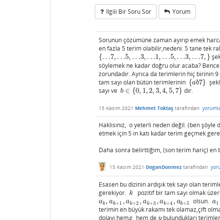
Ilgili Bir Soru Sor
Yorum
Sorunun çözümüne zaman ayırıp emek harca
en fazla 5 terim olabilir,nedeni: 5 tane tek
{
.
.
.7
,
.
.
.5
,
.
.
.3
,
.
.
.1
,
.
.
.5
,
.
.
.3
,
.
.
.7
,
}
şek
{
.
.
.7
,
.
.
.5
,
.
.
.3
,
.
.
.1
,
.
.
.5
,
.
.
.3
,
.
.
.7
,
}
söylemek ne kadar doğru olur acaba? Bence bö
zorundadır. Ayrıca da terimlerin hiç birinin
tam sayı olan bütün terimlerinin
{
7
}
şekl
{
a
b
7
}
a
b
sayı ve
∈
{
0
,
1
,
2
,
3
,
4
,
5
,
7
}
dır.
b
∈
{
0
,
1
,
2
,
3
,
4
,
5
,
7
}
b
15 Kasım 2021
Mehmet Toktaş
tarafından
yoruml
Haklısınız, o yeterli neden değil. (ben şöyl
etmek için 5 in katı kadar terim geçmek ger
Daha sonra belirttiğim, (son terim hariç) en
15 Kasım 2021
DoganDonmez
tarafından
yor
Esasen bu dizinin ardışık tek sayı olan teri
gerekiyor.
pozitif bir tam sayı olmak üzere
k
k
,
,
,
,
,
olsun.
a
k
,
a
k
+
1
,
a
k
+
2
,
a
k
+
3
,
a
k
+
4
,
a
k
+
5
a
1
a
a
a
a
a
a
a
+
1
+
2
+
3
+
4
+
5
1
k
k
k
k
k
k
terimin en büyük rakamı tek olamaz,çift olm
dolayı hem
hem de
bulundukları terimler
x
y
x
y