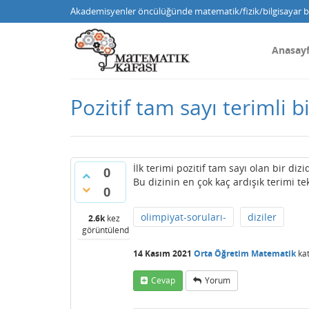
Akademisyenler öncülüğünde matematik/fizik/bilgisayar bi
Anasay
Pozitif tam sayı terimli b
İlk terimi pozitif tam sayı olan bir di
0
Bu dizinin en çok kaç ardışık terimi te
0
olimpiyat-soruları-
diziler
2.6k
kez
görüntülendi
14 Kasım 2021
Orta Öğretim Matematik
kat
Cevap
Yorum