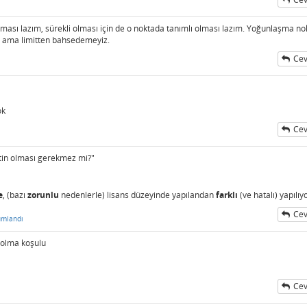
lması lazım, sürekli olması için de o noktada tanımlı olması lazım. Yoğunlaşma no
r ama limitten bahsedemeyiz.
Cev
ok
Cev
itin olması gerekmez mi?"
e
, (bazı
zorunlu
nedenlerle) lisans düzeyinde yapılandan
farklı
(ve hatalı) yapılıy
Cev
umlandı
 olma koşulu
Cev