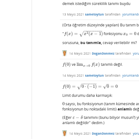
demek istediğim süreklilik tanımı buydu
13 Mayıs 2021
sametoytun
tarafından
yorumlandı
(Orta öğretim düzeyinde yapılan) Bu tanım b
−
−
−
−
−
−
−
−
2
√
"
(
)
=
(
−
1
)
fonksiyonu
=
0
d
f
(
x
)
=
x
2
(
x
−
1
)
x
0
=
0
f
x
x
x
x
0
sorusuna,
bu tanımla,
cevap verilebilir mi?
14 Mayıs 2021
DoganDonmez
tarafından
yor
(
0
)
ve
lim
(
)
tanımlı değil.
f
(
0
)
lim
x
→
0
f
(
x
)
f
f
x
→
0
x
14 Mayıs 2021
sametoytun
tarafından
yorumlandı
−
−
−
−
−
−
–
√
(
0
)
=
0
⋅
(
−
1
)
=
0
=
0
√
f
(
0
)
=
0
⋅
(
−
1
)
=
0
=
0
f
Limit durumu daha karmaşık:
0
sayısı, bu fonksiyonun (tanım kümesinde 
0
fonksiyonun bu noktadaki limiti)
anlamlı
deği
(Eğer
−
tanımını (bunu biliyor musun?) y
ε
−
δ
ε
δ
anlamlı değildir" dedim.)
14 Mayıs 2021
DoganDonmez
tarafından
yor