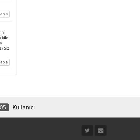
apla
ını
 bile
ya
z? Siz
apla
105
Kullanıcı