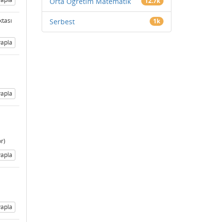
Orta Öğretim Matematik
12.7k
ktası
Serbest
1k
apla
apla
or)
apla
apla