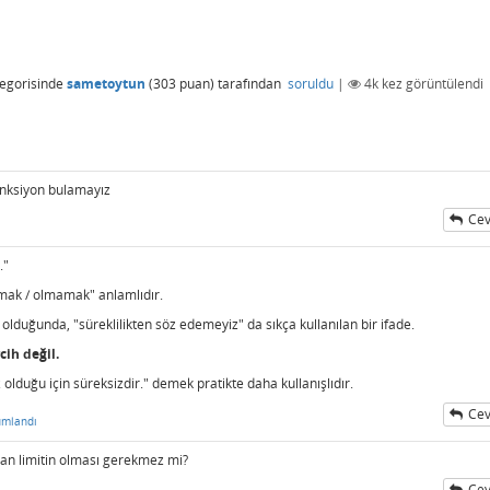
egorisinde
sametoytun
(
303
puan)
tarafından
soruldu
|
4k
kez görüntülendi
onksiyon bulamayız
Cev
."
olmak / olmamak" anlamlıdır.
olduğunda, "süreklilikten söz edemeyiz" da sıkça kullanılan bir ifade.
rcih değil.
 olduğu için süreksizdir." demek pratikte daha kullanışlıdır.
Cev
umlandı
an limitin olması gerekmez mi?
Cev