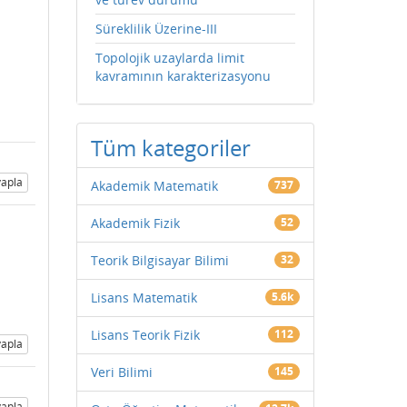
Süreklilik Üzerine-III
Topolojik uzaylarda limit
kavramının karakterizasyonu
Tüm kategoriler
apla
Akademik Matematik
737
Akademik Fizik
52
Teorik Bilgisayar Bilimi
32
Lisans Matematik
5.6k
Lisans Teorik Fizik
112
apla
Veri Bilimi
145
apla