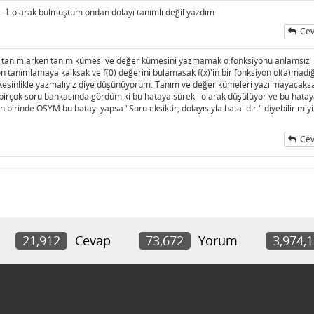
−
1
olarak bulmuştum ondan dolayı tanımlı değil yazdım
−
1
Cev
 tanımlarken tanım kümesi ve değer kümesini yazmamak o fonksiyonu anlamsız
n tanımlamaya kalksak ve f(0) değerini bulamasak f(x)'in bir fonksiyon ol(a)madığ
kesinlikle yazmalıyız diye düşünüyorum. Tanım ve değer kümeleri yazılmayacaksa
 birçok soru bankasında gördüm ki bu hataya sürekli olarak düşülüyor ve bu hata
birinde ÖSYM bu hatayı yapsa "Soru eksiktir, dolayısıyla hatalıdır." diyebilir miyi
Cev
21,912
Cevap
73,672
Yorum
3,974,