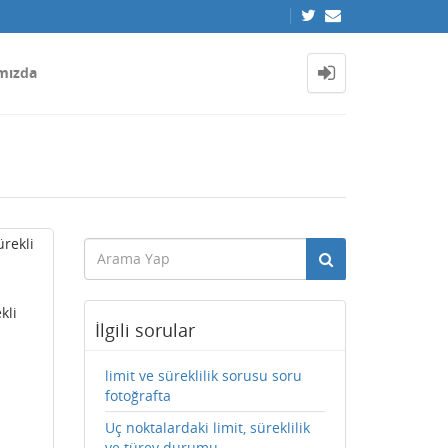
mızda
rekli
kli
İlgili sorular
limit ve süreklilik sorusu soru
fotoğrafta
Uç noktalardaki limit, süreklilik
ve türev durumu