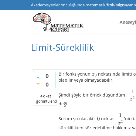
Akademisyenler öncülüğünde matematik/fizik/bilgisayar bi
Anasay
Limit-Süreklilik
Bir fonksiyonun
noktasında limiti o
x
0
x
0
0
olabilir veya olmayadabilir.
0
1
Şimdi şöyle bir örnek düşündüm .
1
x
2
4k
kez
2
x
görüntülendi
değil.
1
0
Sorum şu olacaktı.
noktası
'nin 
0
1
x
2
2
x
süreklilikten söz edebilme hakkımız v