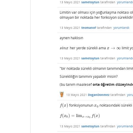
13 Mayıs 2021
sametoytun
tarafından
yorumlandı
Limitin var olması için yoğunlaşma noktası o
olmayan bir noktada her fonksiyon süreklidi
13 Mayıs 2021
teomanof
tarafından
yorumlandı
aynen haklısın
her yerde sürekli ama
→
∞
limit y
s
i
n
x
x
→
∞
s
i
n
x
x
13 Mayıs 2021
sametoytun
tarafından
yorumlandı
"bir noktada sürekli olmanın tanımından lim
Sürekliliğin tanımını yapabilr misin?
(bu tanım maalesef
orta öğretim düzeyind
13 Mayıs 2021
DoganDonmez
tarafından
yor
(
)
fonksiyonunun
noktasındaki sürekli
f
(
x
)
x
0
f
x
x
0
(
)
=
lim
(
)
f
(
x
0
)
=
lim
x
→
x
0
f
(
x
)
f
x
f
x
0
→
x
x
0
13 Mayıs 2021
sametoytun
tarafından
yorumlandı