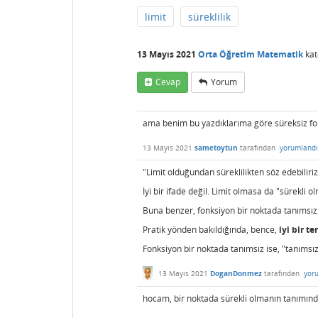
limit
süreklilik
13 Mayıs 2021
Orta Öğretim Matematik
kat
Cevap
Yorum
ama benim bu yazdıklarıma göre süreksiz f
13 Mayıs 2021
sametoytun
tarafından
yorumlandı
"Limit olduğundan süreklilikten söz edebiliriz
İyi bir ifade değil. Limit olmasa da "sürekli 
Buna benzer, fonksiyon bir noktada tanımsız 
Pratik yönden bakıldığında, bence,
iyi bir te
Fonksiyon bir noktada tanımsız ise, "tanımsız
13 Mayıs 2021
DoganDonmez
tarafından
yor
hocam, bir noktada sürekli olmanın tanımınd