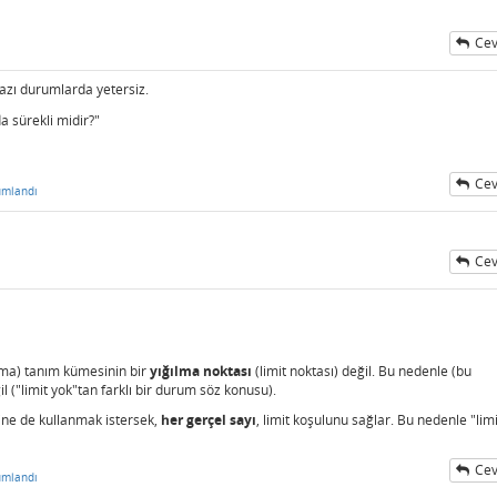
Cev
azı durumlarda yetersiz.
a sürekli midir?"
Cev
umlandı
Cev
ama) tanım kümesinin bir
yığılma noktası
(limit noktası) değil. Bu nedenle (bu
l ("limit yok"tan farklı bir durum söz konusu).
ine de kullanmak istersek,
her gerçel sayı
, limit koşulunu sağlar. Bu nedenle "limi
Cev
umlandı