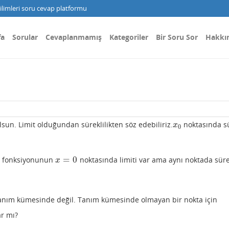
limleri soru cevap platformu
fa
Sorular
Cevaplanmamış
Kategoriler
Bir Soru Sor
Hakkı
lsun. Limit olduğundan süreklilikten söz edebiliriz.
noktasında sü
x
0
x
0
=
0
fonksiyonunun
noktasında limiti var ama aynı noktada süre
x
=
0
x
tanım kümesinde değil. Tanım kümesinde olmayan bir nokta için
ar mı?