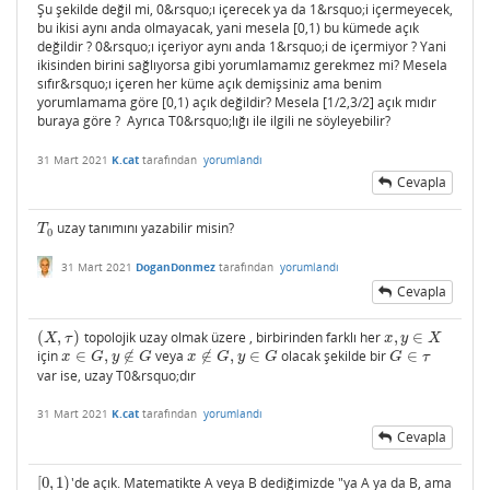
Şu şekilde değil mi, 0&rsquo;ı içerecek ya da 1&rsquo;i içermeyecek,
bu ikisi aynı anda olmayacak, yani mesela [0,1) bu kümede açık
değildir ? 0&rsquo;ı içeriyor aynı anda 1&rsquo;i de içermiyor ? Yani
ikisinden birini sağlıyorsa gibi yorumlamamız gerekmez mi? Mesela
sıfır&rsquo;ı içeren her küme açık demişsiniz ama benim
yorumlamama göre [0,1) açık değildir? Mesela [1/2,3/2] açık mıdır
buraya göre ? Ayrıca T0&rsquo;lığı ile ilgili ne söyleyebilir?
31 Mart 2021
K.cat
tarafından
yorumlandı
Cevapla
uzay tanımını yazabilir misin?
T
0
T
0
31 Mart 2021
DoganDonmez
tarafından
yorumlandı
Cevapla
(
,
)
topolojik uzay olmak üzere , birbirinden farklı her
,
∈
(
X
,
τ
)
x
,
y
∈
X
X
τ
x
y
X
için
∈
,
∉
veya
∉
,
∈
olacak şekilde bir
∈
x
∈
G
,
y
∉
G
x
∉
G
,
y
∈
G
G
∈
τ
x
G
y
G
x
G
y
G
G
τ
var ise, uzay T0&rsquo;dır
31 Mart 2021
K.cat
tarafından
yorumlandı
Cevapla
[
0
,
1
)
'de açık. Matematikte A veya B dediğimizde "ya A ya da B, ama
[
0
,
1
)