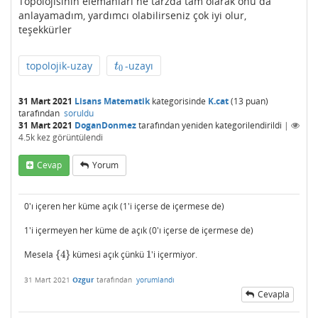
Topolojisinin elemanları ne tarzda tam olarak onu da
anlayamadım, yardımcı olabilirseniz çok iyi olur,
teşekkürler
topolojik-uzay
-uzayı
t
0
t
0
31 Mart 2021
Lisans Matematik
kategorisinde
K.cat
(
13
puan)
tarafından
soruldu
31 Mart 2021
DoganDonmez
tarafından
yeniden kategorilendirildi
|
4.5k
kez görüntülendi
Cevap
Yorum
0'ı içeren her küme açık (1'i içerse de içermese de)
1'i içermeyen her küme de açık (0'ı içerse de içermese de)
Mesela
{
4
}
kümesi açık çünkü
1
'i içermiyor.
{
4
}
1
31 Mart 2021
Ozgur
tarafından
yorumlandı
Cevapla