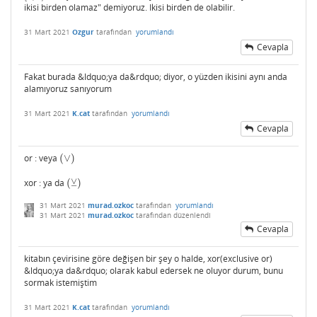
ikisi birden olamaz" demiyoruz. Ikisi birden de olabilir.
31 Mart 2021
Ozgur
tarafından
yorumlandı
Cevapla
Fakat burada &ldquo;ya da&rdquo; diyor, o yüzden ikisini aynı anda
alamıyoruz sanıyorum
31 Mart 2021
K.cat
tarafından
yorumlandı
Cevapla
or : veya
(
∨
)
(
∨
)
⊻
xor : ya da
(
)
(
⊻
)
31 Mart 2021
murad.ozkoc
tarafından
yorumlandı
31 Mart 2021
murad.ozkoc
tarafından
düzenlendi
Cevapla
kitabın çevirisine göre değişen bir şey o halde, xor(exclusive or)
&ldquo;ya da&rdquo; olarak kabul edersek ne oluyor durum, bunu
sormak istemiştim
31 Mart 2021
K.cat
tarafından
yorumlandı