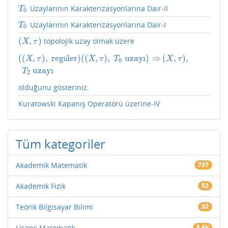
Uzaylarının Karakterizasyonlarına Dair-II
T
0
T
0
Uzaylarının Karakterizasyonlarına Dair-I
T
0
T
0
(
,
)
topolojik uzay olmak üzere
(
X
,
τ
)
X
τ
(
(
,
)
,
reg
ler
)
(
(
,
)
,
uzayı
)
⇒
(
,
)
,
(
(
X
,
τ
)
,
regüler
)
(
(
X
,
τ
)
,
T
0
uzayı
)
⇒
(
X
,
τ
)
,
T
2
uzayı
ü
X
τ
X
τ
T
X
τ
0
uzayı
T
2
olduğunu gösteriniz.
Kuratowski Kapanış Operatörü üzerine-IV
Tüm kategoriler
Akademik Matematik
737
Akademik Fizik
52
Teorik Bilgisayar Bilimi
32
Lisans Matematik
5.6k