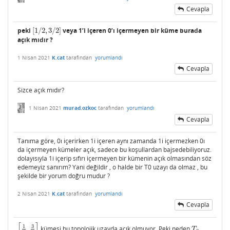
Cevapla
peki
[
1
/
2
,
3
/
2
]
veya 1’i içeren 0’ı içermeyen bir küme burada
[
1
/
2
,
3
/
2
]
açık mıdır ?
1 Nisan 2021
K.cat
tarafından
yorumlandı
Cevapla
Sizce açık mıdır?
1 Nisan 2021
murad.ozkoc
tarafından
yorumlandı
Cevapla
Tanıma göre, 0ı içerirken 1i içeren aynı zamanda 1i içermezken 0ı
da içermeyen kümeler açık, sadece bu koşullardan bajsedebiliyoruz.
dolayısıyla 1i içerip sıfırı içermeyen bir kümenin açık olmasından söz
edemeyiz sanırım? Yani değildir , o halde bir T0 uzayı da olmaz , bu
şekilde bir yorum doğru mudur ?
2 Nisan 2021
K.cat
tarafından
yorumlandı
Cevapla
[
]
3
1
,
kümesi bu topolojik uzayda açık olmuyor. Peki neden
[
1
2
,
3
2
]
T
0
T