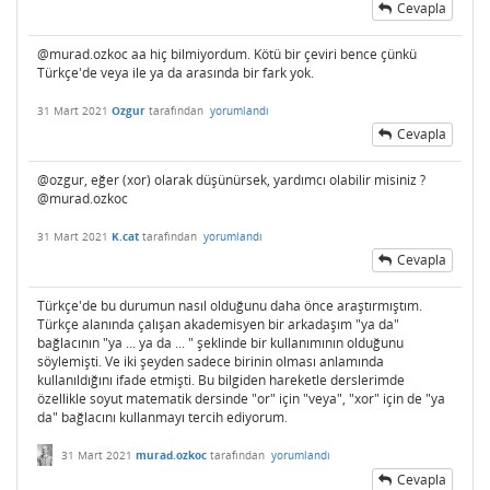
Cevapla
@murad.ozkoc aa hiç bilmiyordum. Kötü bir çeviri bence çünkü
Türkçe'de veya ile ya da arasında bir fark yok.
31 Mart 2021
Ozgur
tarafından
yorumlandı
Cevapla
@ozgur, eğer (xor) olarak düşünürsek, yardımcı olabilir misiniz ?
@murad.ozkoc
31 Mart 2021
K.cat
tarafından
yorumlandı
Cevapla
Türkçe'de bu durumun nasıl olduğunu daha önce araştırmıştım.
Türkçe alanında çalışan akademisyen bir arkadaşım "ya da"
bağlacının "ya ... ya da ... " şeklinde bir kullanımının olduğunu
söylemişti. Ve iki şeyden sadece birinin olması anlamında
kullanıldığını ifade etmişti. Bu bilgiden hareketle derslerimde
özellikle soyut matematik dersinde "or" için "veya", "xor" için de "ya
da" bağlacını kullanmayı tercih ediyorum.
31 Mart 2021
murad.ozkoc
tarafından
yorumlandı
Cevapla