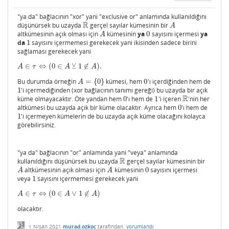
"ya da" bağlacının "xor" yani "exclusive or" anlamında kullanıldığını
R
düşünürsek bu uzayda
gerçel sayılar kümesinin bir
R
A
A
altkümesinin açık olması için
kümesinin
ya
0
sayısını içermesi
ya
A
0
A
da
1
sayısını içermemesi gerekecek yani ikisinden sadece birini
1
sağlaması gerekecek yani
⊻
∈
⇔
(
0
∈
1
∉
)
.
A
∈
τ
⇔
(
0
∈
A
⊻
1
∉
A
)
.
A
τ
A
A
Bu durumda örneğin
=
{
0
}
kümesi, hem
0
'ı içerdiğinden hem de
A
=
{
0
}
0
A
1
'i içermediğinden (xor bağlacının tanımı gereği) bu uzayda bir açık
1
R
küme olmayacaktır. Öte yandan hem
0
'ı hem de
1
'i içeren
'nin her
0
1
R
altkümesi bu uzayda açık bir küme olacaktır. Ayrıca hem
0
'ı hem de
0
1
'i içermeyen kümelerin de bu uzayda açık küme olacağını kolayca
1
görebilirsiniz.
"ya da" bağlacının "or" anlamında yani "veya" anlamında
R
kullanıldığını düşünürsek bu uzayda
gerçel sayılar kümesinin bir
R
altkümesinin açık olması için
kümesinin
0
sayısını içermesi
A
A
0
A
A
veya
1
sayısını içermemesi gerekecek yani
1
∈
⇔
(
0
∈
∨
1
∉
)
A
∈
τ
⇔
(
0
∈
A
∨
1
∉
A
)
A
τ
A
A
olacaktır.
1 Nisan 2021
murad.ozkoc
tarafından
yorumlandı