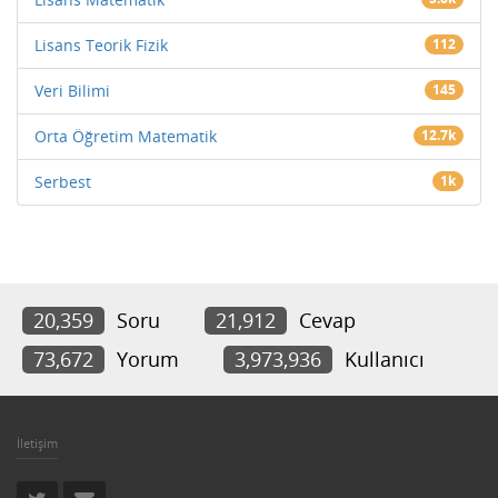
Lisans Teorik Fizik
112
Veri Bilimi
145
Orta Öğretim Matematik
12.7k
Serbest
1k
20,359
Soru
21,912
Cevap
73,672
Yorum
3,973,936
Kullanıcı
İletişim