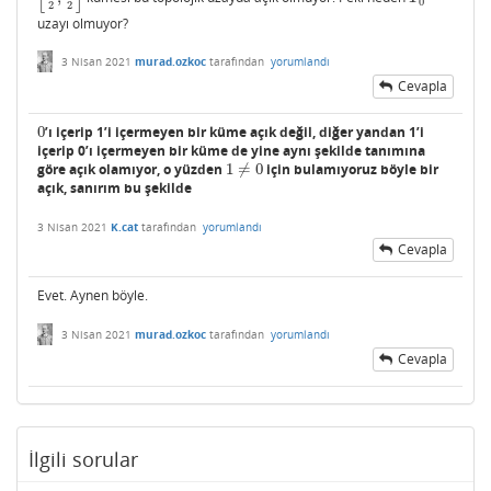
0
2
2
uzayı olmuyor?
3 Nisan 2021
murad.ozkoc
tarafından
yorumlandı
Cevapla
0
’ı içerip 1’i içermeyen bir küme açık değil, diğer yandan 1’i
0
içerip 0’ı içermeyen bir küme de yine aynı şekilde tanımına
göre açık olamıyor, o yüzden
1
≠
0
için bulamıyoruz böyle bir
1
≠
0
açık, sanırım bu şekilde
3 Nisan 2021
K.cat
tarafından
yorumlandı
Cevapla
Evet. Aynen böyle.
3 Nisan 2021
murad.ozkoc
tarafından
yorumlandı
Cevapla
İlgili sorular