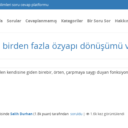
limleri soru cevap platformu
fa
Sorular
Cevaplanmamış
Kategoriler
Bir Soru Sor
Hakkı
birden fazla özyapı dönüşümü v
n kendisine giden birebir, örten, çarpmaya saygı duyan fonksiyon
isinde
Salih Durhan
(
1.8k
puan)
tarafından
soruldu
|
1.6k
kez görüntülendi