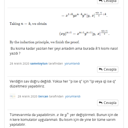
Cevapla
Bu kısma kadar yazılan her şeyi anladım ama burada
'li kısmı nasıl
k
k
yazdı ?
29 Aralık 2020
sametoytun
tarafından
yorumlandı
Cevapla
Verdiğin sav doğru değildi. Yoksa her "p ise q" için "(p veya q) ise q"
düzeltmesi yapabiliriz.
29 Aralık 2020
Sercan
tarafından
yorumlandı
Cevapla
n
Tümevarımla da yapabilirsin.
ile
yer değiştirmeli. Bunun için de
x
y
n
x
y
n kere komutator uygulanmalı. Bu kısım için de yine bir tüme varım
yapılabilir.