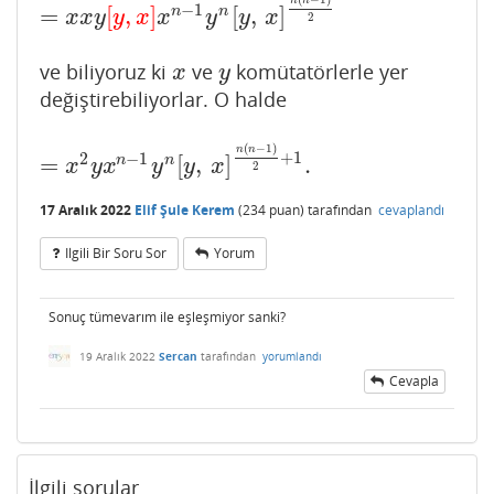
−
1
=
[
,
]
[
,
]
n
n
x
x
y
y
x
x
y
y
x
2
ve biliyoruz ki
ve
komütatörlerle yer
x
y
x
y
değiştirebiliyorlar. O halde
(
−
1
)
n
n
+
1
2
−
1
=
[
,
]
.
n
n
=
x
2
y
x
n
−
1
y
n
[
y
,
x
]
n
(
n
−
1
)
2
+
1
.
x
y
x
y
y
x
2
17 Aralık 2022
Elif Şule Kerem
(
234
puan)
tarafından
cevaplandı
Ilgili Bir Soru Sor
Yorum
Sonuç tümevarım ile eşleşmiyor sanki?
19 Aralık 2022
Sercan
tarafından
yorumlandı
Cevapla
İlgili sorular