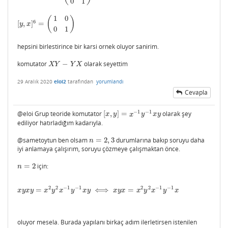
0
1
1
0
(
)
6
[
,
]
=
[
y
,
x
]
6
=
(
1
0
0
1
)
y
x
0
1
hepsini birlestirince bir karsi ornek oluyor sanirim.
komutator
−
olarak seyettim
X
Y
−
Y
X
X
Y
Y
X
29 Aralık 2020
eloi2
tarafından
yorumlandı
Cevapla
−
1
−
1
@eloi Grup teoride komutator
[
,
]
=
olarak şey
[
x
,
y
]
=
x
−
1
y
−
1
x
y
x
y
x
y
x
y
ediliyor hatırladığım kadarıyla.
@sametoytun ben olsam
=
2
,
3
durumlarına bakıp soruyu daha
n
=
2
,
3
n
iyi anlamaya çalışırım, soruyu çözmeye çalışmaktan önce.
=
2
için:
n
=
2
n
2
2
−
1
−
1
2
2
−
1
−
1
=
⟺
=
x
y
x
y
=
x
2
y
2
x
−
1
y
−
1
x
y
⟺
x
y
x
=
x
2
y
2
x
−
1
y
−
1
x
x
y
x
y
x
y
x
y
x
y
x
y
x
x
y
x
y
x
oluyor mesela. Burada yapılanı birkaç adım ilerletirsen istenilen