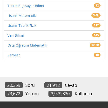
Teorik Bilgisayar Bilimi
32
Lisans Matematik
5.6k
Lisans Teorik Fizik
112
Veri Bilimi
145
Orta Öğretim Matematik
12.7k
Serbest
1k
20,359
Soru
21,912
Cevap
73,672
Yorum
3,979,830
Kullanıcı