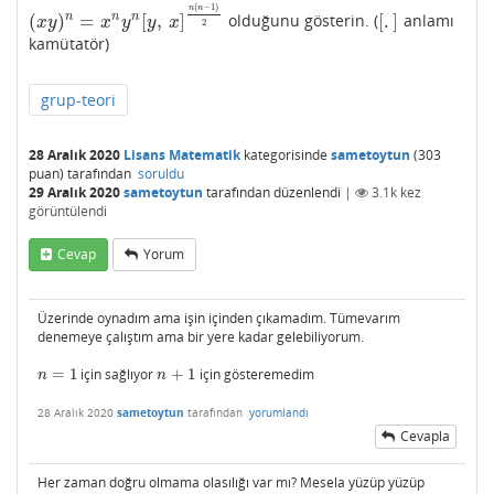
(
−
1
)
n
n
(
)
=
[
,
]
[
.
]
n
n
n
olduğunu gösterin. (
anlamı
(
x
y
)
n
=
x
n
y
n
[
y
,
x
]
n
(
n
−
1
)
2
[
.
]
x
y
x
y
y
x
2
kamütatör)
grup-teori
28 Aralık 2020
Lisans Matematik
kategorisinde
sametoytun
(
303
puan)
tarafından
soruldu
29 Aralık 2020
sametoytun
tarafından
düzenlendi
|
3.1k
kez
görüntülendi
Cevap
Yorum
Üzerinde oynadım ama işin içinden çıkamadım. Tümevarım
denemeye çalıştım ama bir yere kadar gelebiliyorum.
=
1
için sağlıyor
+
1
için gösteremedim
n
=
1
n
+
1
n
n
28 Aralık 2020
sametoytun
tarafından
yorumlandı
Cevapla
Her zaman doğru olmama olasılığı var mı? Mesela yüzüp yüzüp