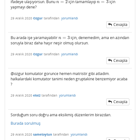
ifadeye ulaşıyorsun. Bunu
=
2
için tamamlayıp
=
3
için
n
=
2
n
=
3
n
n
yapmayı dene?
29 Aralık 2020
Ozgur
tarafından
yorumlandı
Cevapla
Bu arada işe yaramayabilir
=
3
için, denemedim, ama en azından
n
=
3
n
soruyla biraz daha haşır neşir olmuş olursun.
29 Aralık 2020
Ozgur
tarafından
yorumlandı
Cevapla
@ozgur komutator gorunce hemen matristir gibi atladim.
halkalardaki komutator tanimi neden gruptakine benzemiyor acaba
?
29 Aralık 2020
eloi2
tarafından
yorumlandı
Cevapla
Sorduğum soru doğru ama eksikmiş düzenlerim birazdan.
Burada sorulmuş
29 Aralık 2020
sametoytun
tarafından
yorumlandı