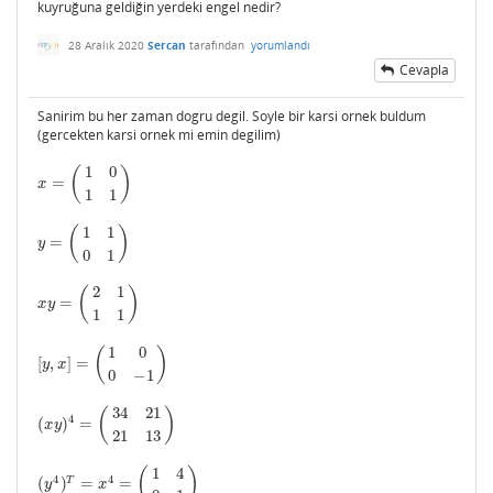
kuyruğuna geldiğin yerdeki engel nedir?
28 Aralık 2020
Sercan
tarafından
yorumlandı
Cevapla
Sanirim bu her zaman dogru degil. Soyle bir karsi ornek buldum
(gercekten karsi ornek mi emin degilim)
1
0
(
)
=
x
=
(
1
0
1
1
)
x
1
1
1
1
(
)
=
y
=
(
1
1
0
1
)
y
0
1
2
1
(
)
=
x
y
=
(
2
1
1
1
)
x
y
1
1
1
0
(
)
[
,
]
=
[
y
,
x
]
=
(
1
0
0
−
1
)
y
x
0
−
1
34
21
(
)
4
(
)
=
(
x
y
)
4
=
(
34
21
21
13
)
x
y
21
13
1
4
(
)
4
4
T
(
)
=
=
(
y
4
)
T
=
x
4
=
(
1
4
0
1
)
y
x