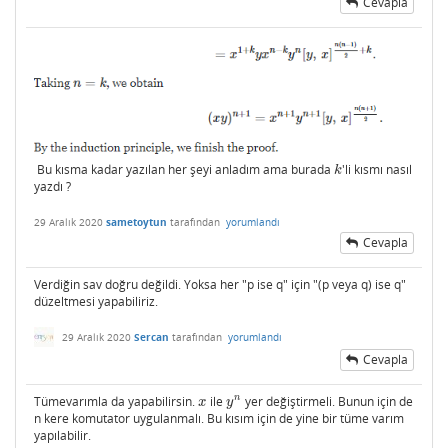
Cevapla
Bu kısma kadar yazılan her şeyi anladım ama burada
'li kısmı nasıl
k
k
yazdı ?
29 Aralık 2020
sametoytun
tarafından
yorumlandı
Cevapla
Verdiğin sav doğru değildi. Yoksa her "p ise q" için "(p veya q) ise q"
düzeltmesi yapabiliriz.
29 Aralık 2020
Sercan
tarafından
yorumlandı
Cevapla
n
Tümevarımla da yapabilirsin.
ile
yer değiştirmeli. Bunun için de
x
y
n
x
y
n kere komutator uygulanmalı. Bu kısım için de yine bir tüme varım
yapılabilir.