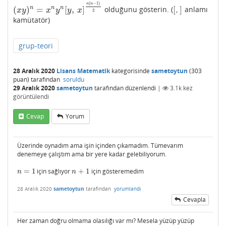
(
−
1
)
n
n
(
)
=
[
,
]
[
.
]
n
n
n
olduğunu gösterin. (
anlamı
(
x
y
)
n
=
x
n
y
n
[
y
,
x
]
n
(
n
−
1
)
2
[
.
]
x
y
x
y
y
x
2
kamütatör)
grup-teori
28 Aralık 2020
Lisans Matematik
kategorisinde
sametoytun
(
303
puan)
tarafından
soruldu
29 Aralık 2020
sametoytun
tarafından
düzenlendi
|
3.1k
kez
görüntülendi
Cevap
Yorum
Üzerinde oynadım ama işin içinden çıkamadım. Tümevarım
denemeye çalıştım ama bir yere kadar gelebiliyorum.
=
1
için sağlıyor
+
1
için gösteremedim
n
=
1
n
+
1
n
n
28 Aralık 2020
sametoytun
tarafından
yorumlandı
Cevapla
Her zaman doğru olmama olasılığı var mı? Mesela yüzüp yüzüp