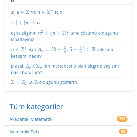
+
Z
Z
,
∈
ve
∈
için
x
,
y
∈
Z
ve
n
∈
Z
+
x
y
n
|
|
+
|
|
≤
|
x
|
+
|
y
|
≤
n
x
y
n
2
2
+
(
+
1
)
eşitsizliğinin
tane çözümü olduğunu
n
2
+
(
n
+
1
)
2
n
n
ispatlayınız.
2
1
+
Z
R
∈
=
(
2
+
,
5
+
)
⊂
için
ailesinin
n
∈
Z
+
A
n
=
(
2
+
2
n
,
5
+
1
n
)
⊂
R
n
A
n
n
n
kesişimi nedir?
Z
Z
p asal,
X
nin mertebesi p olan altgrup sayısını
Z
p
Z
p
p
p
nasıl bulurum?
Z
Z
≆
Z
×
olduğunu gösterin.
Z
×
Z
2
≇
Z
2
Tüm kategoriler
Akademik Matematik
737
Akademik Fizik
52