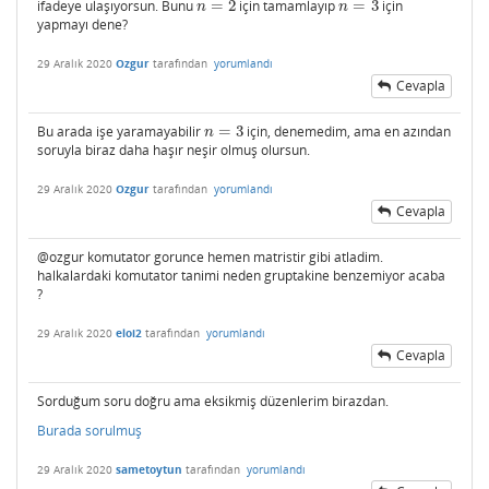
ifadeye ulaşıyorsun. Bunu
=
2
için tamamlayıp
=
3
için
n
=
2
n
=
3
n
n
yapmayı dene?
29 Aralık 2020
Ozgur
tarafından
yorumlandı
Cevapla
Bu arada işe yaramayabilir
=
3
için, denemedim, ama en azından
n
=
3
n
soruyla biraz daha haşır neşir olmuş olursun.
29 Aralık 2020
Ozgur
tarafından
yorumlandı
Cevapla
@ozgur komutator gorunce hemen matristir gibi atladim.
halkalardaki komutator tanimi neden gruptakine benzemiyor acaba
?
29 Aralık 2020
eloi2
tarafından
yorumlandı
Cevapla
Sorduğum soru doğru ama eksikmiş düzenlerim birazdan.
Burada sorulmuş
29 Aralık 2020
sametoytun
tarafından
yorumlandı