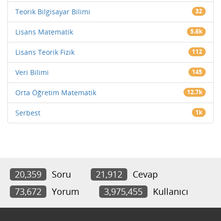
Teorik Bilgisayar Bilimi
32
Lisans Matematik
5.6k
Lisans Teorik Fizik
112
Veri Bilimi
145
Orta Öğretim Matematik
12.7k
Serbest
1k
20,359
Soru
21,912
Cevap
73,672
Yorum
3,975,455
Kullanıcı