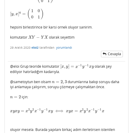
0
1
1
0
(
)
6
[
,
]
=
[
y
,
x
]
6
=
(
1
0
0
1
)
y
x
0
1
hepsini birlestirince bir karsi ornek oluyor sanirim.
komutator
−
olarak seyettim
X
Y
−
Y
X
X
Y
Y
X
29 Aralık 2020
eloi2
tarafından
yorumlandı
Cevapla
−
1
−
1
@eloi Grup teoride komutator
[
,
]
=
olarak şey
[
x
,
y
]
=
x
−
1
y
−
1
x
y
x
y
x
y
x
y
ediliyor hatırladığım kadarıyla.
@sametoytun ben olsam
=
2
,
3
durumlarına bakıp soruyu daha
n
=
2
,
3
n
iyi anlamaya çalışırım, soruyu çözmeye çalışmaktan önce.
=
2
için:
n
=
2
n
2
2
−
1
−
1
2
2
−
1
−
1
=
⟺
=
x
y
x
y
=
x
2
y
2
x
−
1
y
−
1
x
y
⟺
x
y
x
=
x
2
y
2
x
−
1
y
−
1
x
x
y
x
y
x
y
x
y
x
y
x
y
x
x
y
x
y
x
oluyor mesela. Burada yapılanı birkaç adım ilerletirsen istenilen