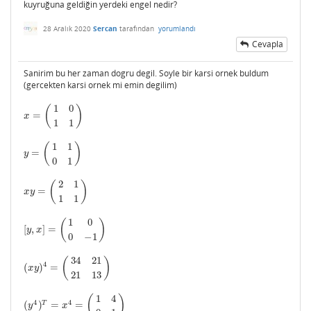
kuyruğuna geldiğin yerdeki engel nedir?
28 Aralık 2020
Sercan
tarafından
yorumlandı
Cevapla
Sanirim bu her zaman dogru degil. Soyle bir karsi ornek buldum
(gercekten karsi ornek mi emin degilim)
1
0
(
)
=
x
=
(
1
0
1
1
)
x
1
1
1
1
(
)
=
y
=
(
1
1
0
1
)
y
0
1
2
1
(
)
=
x
y
=
(
2
1
1
1
)
x
y
1
1
1
0
(
)
[
,
]
=
[
y
,
x
]
=
(
1
0
0
−
1
)
y
x
0
−
1
34
21
(
)
4
(
)
=
(
x
y
)
4
=
(
34
21
21
13
)
x
y
21
13
1
4
(
)
4
4
T
(
)
=
=
(
y
4
)
T
=
x
4
=
(
1
4
0
1
)
y
x