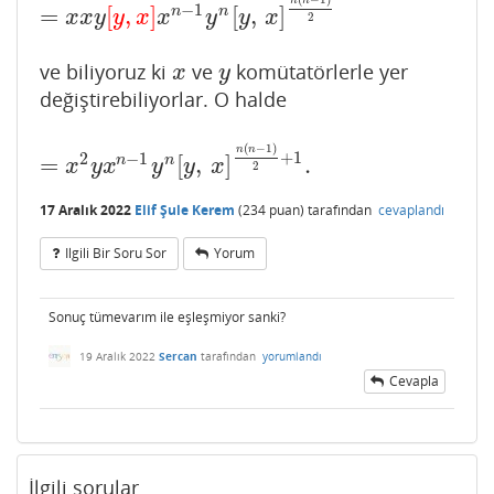
−
1
=
[
,
]
[
,
]
n
n
x
x
y
y
x
x
y
y
x
2
ve biliyoruz ki
ve
komütatörlerle yer
x
y
x
y
değiştirebiliyorlar. O halde
(
−
1
)
n
n
+
1
2
−
1
=
[
,
]
.
n
n
=
x
2
y
x
n
−
1
y
n
[
y
,
x
]
n
(
n
−
1
)
2
+
1
.
x
y
x
y
y
x
2
17 Aralık 2022
Elif Şule Kerem
(
234
puan)
tarafından
cevaplandı
Ilgili Bir Soru Sor
Yorum
Sonuç tümevarım ile eşleşmiyor sanki?
19 Aralık 2022
Sercan
tarafından
yorumlandı
Cevapla
İlgili sorular