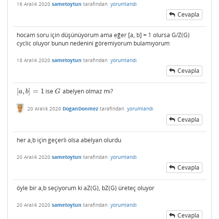
16 Aralık 2020
sametoytun
tarafından
yorumlandı
Cevapla
hocam soru için düşünüyorum ama eğer [a, b] = 1 olursa G/Z(G)
cyclic oluyor bunun nedenini göremiyorum bulamıyorum
18 Aralık 2020
sametoytun
tarafından
yorumlandı
Cevapla
[
,
]
=
1
ise
abelyen olmaz mı?
[
a
,
b
]
=
1
G
a
b
G
20 Aralık 2020
DoganDonmez
tarafından
yorumlandı
Cevapla
her a,b için geçerli olsa abelyan olurdu
20 Aralık 2020
sametoytun
tarafından
yorumlandı
Cevapla
öyle bir a,b seçiyorum ki aZ(G), bZ(G) üreteç oluyor
20 Aralık 2020
sametoytun
tarafından
yorumlandı
Cevapla