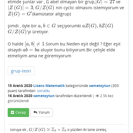
|
|
=
27
elimde şunlar var , G abel olmayan bir grup,
ve
|
G
|
=
27
G
|
(
)
|
=
3
/
(
)
,
nin cyclic olmasını istemiyorum ve
|
Z
(
G
)
|
=
3
G
/
Z
(
G
)
Z
G
G
Z
G
′
(
)
=
(kamütator altgrup)
Z
(
G
)
=
G
′
Z
G
G
,
∈
(
)
,
(
)
şimdi , öyle bir
seçiyorumki
a
,
b
∈
G
a
Z
(
G
)
,
b
Z
(
G
)
a
b
G
a
Z
G
b
Z
G
/
(
)
'yi üretiyor.
G
/
Z
(
G
)
G
Z
G
[
,
]
≠
1
O halde
.Sorum bu.Neden eşit değil ? Eğer eşit
[
a
,
b
]
≠
1
a
b
=
olsaydı
oluyor bunu biliyorum.Bir çelişki elde
a
b
=
b
a
a
b
b
a
etmeliyim ama ne göremiyorum
grup-teori
15 Aralık 2020
Lisans Matematik
kategorisinde
sametoytun
(
303
puan)
tarafından
soruldu
16 Aralık 2020
sametoytun
tarafından
düzenlendi
|
2.5k
kez
görüntülendi
Cevap
Yorum
Z
Z
soruya ek ,
/
(
)
≅
×
o yüzden iki tane üreteç
G
/
Z
(
G
)
≅
Z
3
×
Z
3
G
Z
G
3
3