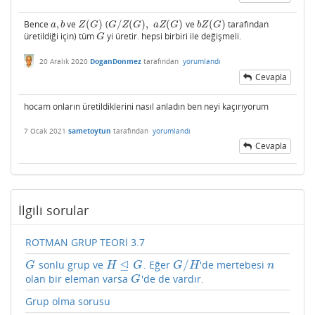
Bence
,
ve
(
)
(
/
(
)
,
(
)
ve
(
)
tarafından
a
,
b
Z
(
G
)
G
/
Z
(
G
)
,
a
Z
(
G
)
b
Z
(
G
)
a
b
Z
G
G
Z
G
a
Z
G
b
Z
G
üretildiği için) tüm
yi üretir. hepsi birbiri ile değişmeli.
G
G
20 Aralık 2020
DoganDonmez
tarafından
yorumlandı
Cevapla
hocam onların üretildiklerini nasıl anladın ben neyi kaçırıyorum
7 Ocak 2021
sametoytun
tarafından
yorumlandı
Cevapla
İlgili sorular
ROTMAN GRUP TEORİ 3.7
⊴
/
sonlu grup ve
. Eğer
'de mertebesi
G
H
⊴
G
G
/
H
n
G
H
G
G
H
n
olan bir eleman varsa
'de de vardır.
G
G
Grup olma sorusu