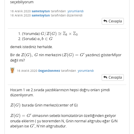
seçebiliyorum
16 Aralık 2020
sametoytun
tarafından
yorumlandı
16 Aralık 2020
sametoytun
tarafından
düzenlendi
Cevapla
Z
Z
(Yorumda)
/
(
)
≅
×
G
/
Z
(
G
)
≅
Z
3
×
Z
3
G
Z
G
3
3
(Soruda)
,
∈
a
,
b
∈
G
a
b
G
demek istediniz herhalde.
′
Bir de
(
)
,
nin merkezini (
(
)
=
yazdınız) gösterMİyor
Z
(
G
)
,
G
Z
(
G
)
=
G
′
Z
G
G
Z
G
G
değil mi?
16 Aralık 2020
DoganDonmez
tarafından
yorumlandı
Cevapla
Hocam 1 ve 2.sırada yazdıklarınızın hepsi doğru onları şimdi
düzenliyorum.
(
)
burada Gnin merkezi(center of G)
Z
(
G
)
Z
G
′
(
)
=
olmasının sebebi komütatörün özelliğinden geliyor
Z
(
G
)
=
G
′
Z
G
G
onuda eklerim ( şu teoremden N, Gnin normal altgrubu eğer G/N
′
abelyan ise
, N'nin altgrubudur.
G
′
G