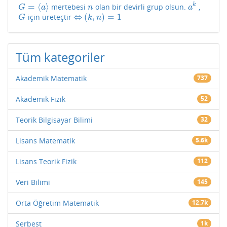
=
⟨
⟩
k
mertebesi
olan bir devirli grup olsun.
,
G
=
⟨
a
⟩
n
a
k
G
a
n
a
⇔
(
,
)
=
1
için üreteçtir
G
⇔
(
k
,
n
)
=
1
G
k
n
Tüm kategoriler
Akademik Matematik
737
Akademik Fizik
52
Teorik Bilgisayar Bilimi
32
Lisans Matematik
5.6k
Lisans Teorik Fizik
112
Veri Bilimi
145
Orta Öğretim Matematik
12.7k
Serbest
1k