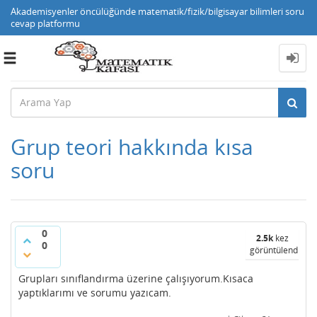
Akademisyenler öncülüğünde matematik/fizik/bilgisayar bilimleri soru
cevap platformu
Toggle
navigation
Grup teori hakkında kısa
soru
0
2.5k
kez
0
görüntülendi
Grupları sınıflandırma üzerine çalışıyorum.Kısaca
yaptıklarımı ve sorumu yazıcam.