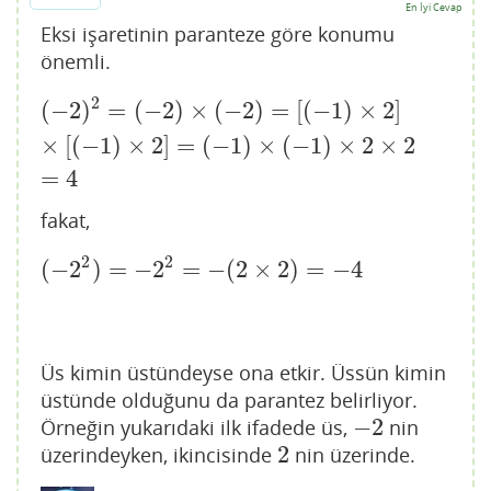
En İyi Cevap
Eksi işaretinin paranteze göre konumu
önemli.
2
(
−
2
)
=
(
−
2
)
×
(
−
2
)
=
[
(
−
1
)
×
2
]
(
−
2
)
2
=
(
−
2
)
×
(
−
2
)
=
[
(
−
1
)
×
2
]
×
[
(
−
1
)
×
2
]
=
(
−
1
)
×
(
−
1
)
×
2
×
2
=
4
×
[
(
−
1
)
×
2
]
=
(
−
1
)
×
(
−
1
)
×
2
×
2
=
4
fakat,
2
2
(
−
2
)
=
−
2
=
−
(
2
×
2
)
=
−
4
(
−
2
2
)
=
−
2
2
=
−
(
2
×
2
)
=
−
4
Üs kimin üstündeyse ona etkir. Üssün kimin
üstünde olduğunu da parantez belirliyor.
−
2
Örneğin yukarıdaki ilk ifadede üs,
nin
−
2
2
üzerindeyken, ikincisinde
nin üzerinde.
2