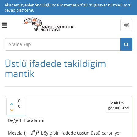
Akademisyenler öncülüğünde matematik/fizik/bilgisayar bilimleri soru
cevap platformu
Toggle
navigation
Üstlü ifadede takildigim
mantik
0
2.4k
kez
0
görüntülendi
Değerli hocalarım
3
2
(
−
2
)
Mesela
böyle bir ifadede üssün üssü carpıliyor
(
−
2
3
)
2