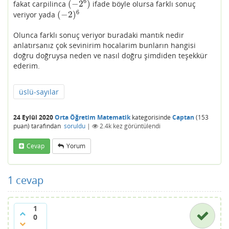
6
(
−
2
)
fakat carpilinca
ifade böyle olursa farklı sonuç
(
−
2
6
)
6
(
−
2
)
veriyor yada
(
−
2
)
6
Olunca farklı sonuç veriyor buradaki mantık nedir
anlatırsanız çok sevinirim hocalarim bunların hangisi
doğru doğruysa neden ve nasıl doğru şimdiden teşekkür
ederim.
üslü-sayılar
24 Eylül 2020
Orta Öğretim Matematik
kategorisinde
Captan
(
153
puan)
tarafından
soruldu
|
2.4k
kez görüntülendi
Cevap
Yorum
1
cevap
1
0