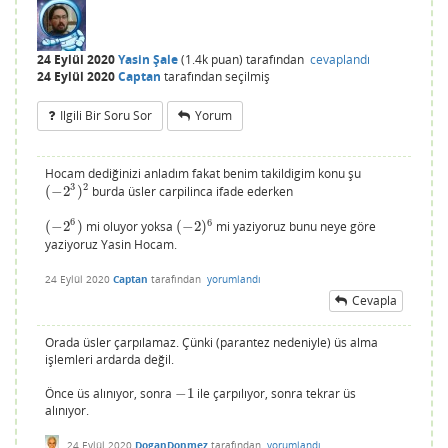
24 Eylül 2020
Yasin Şale
(
1.4k
puan)
tarafından
cevaplandı
24 Eylül 2020
Captan
tarafından
seçilmiş
Ilgili Bir Soru Sor
Yorum
Hocam dediğinizi anladım fakat benim takildigim konu şu
3
2
(
−
2
)
burda üsler carpilinca ifade ederken
(
−
2
3
)
2
6
6
(
−
2
)
mi oluyor yoksa
(
−
2
)
mi yaziyoruz bunu neye göre
(
−
2
6
)
(
−
2
)
6
yaziyoruz Yasin Hocam.
24 Eylül 2020
Captan
tarafından
yorumlandı
Cevapla
Orada üsler çarpılamaz. Çünki (parantez nedeniyle) üs alma
işlemleri ardarda değil.
Önce üs alınıyor, sonra
−
1
ile çarpılıyor, sonra tekrar üs
−
1
alınıyor.
24 Eylül 2020
DoganDonmez
tarafından
yorumlandı