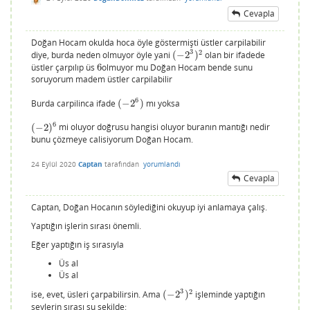
Cevapla
Doğan Hocam okulda hoca öyle göstermişti üstler carpilabilir
3
2
diye, burda neden olmuyor öyle yani
(
−
2
)
olan bir ifadede
(
−
2
3
)
2
üstler çarpılıp üs
6
olmuyor mu Doğan Hocam bende sunu
6
soruyorum madem üstler carpilabilir
6
Burda carpilinca ifade
(
−
2
)
mı yoksa
(
−
2
6
)
6
(
−
2
)
mi oluyor doğrusu hangisi oluyor buranın mantığı nedir
(
−
2
)
6
bunu çözmeye calisiyorum Doğan Hocam.
24 Eylül 2020
Captan
tarafından
yorumlandı
Cevapla
Captan, Doğan Hocanın söylediğini okuyup iyi anlamaya çalış.
Yaptığın işlerin sırası önemli.
Eğer yaptığın iş sırasıyla
Üs al
Üs al
3
2
ise, evet, üsleri çarpabilirsin. Ama
(
−
2
)
işleminde yaptığın
(
−
2
3
)
2
şeylerin sırası şu şekilde: