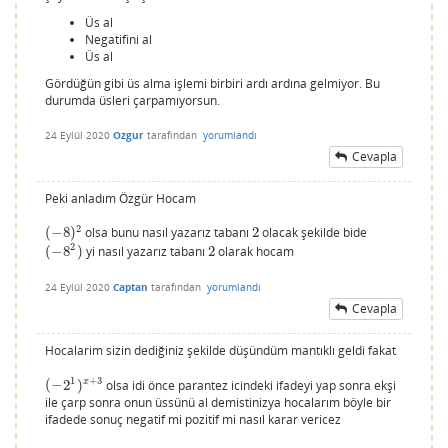
Üs al
Negatifini al
Üs al
Gördüğün gibi üs alma işlemi birbiri ardı ardına gelmiyor. Bu
durumda üsleri çarpamıyorsun.
24 Eylül 2020
Ozgur
tarafından
yorumlandı
Cevapla
Peki anladım Özgür Hocam
2
(
−
8
)
olsa bunu nasıl yazarız tabanı
2
olacak şekilde bide
(
−
8
)
2
2
2
(
−
8
)
yi nasıl yazarız tabanı
2
olarak hocam
(
−
8
2
)
2
24 Eylül 2020
Captan
tarafından
yorumlandı
Cevapla
Hocalarim sizin dediğiniz şekilde düşündüm mantıklı geldi fakat
1
+
3
x
(
−
2
)
olsa idi önce parantez icindeki ifadeyi yap sonra ekşi
(
−
2
1
)
x
+
3
ile çarp sonra onun üssünü al demistinizya hocalarım böyle bir
ifadede sonuç negatif mi pozitif mi nasıl karar vericez