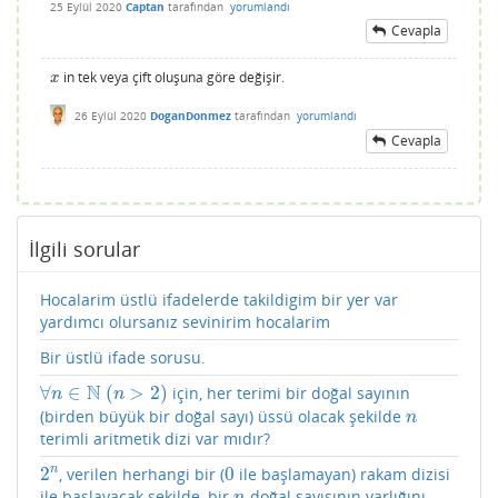
25 Eylül 2020
Captan
tarafından
yorumlandı
Cevapla
in tek veya çift oluşuna göre değişir.
x
x
26 Eylül 2020
DoganDonmez
tarafından
yorumlandı
Cevapla
İlgili sorular
Hocalarim üstlü ifadelerde takildigim bir yer var
yardımcı olursanız sevinirim hocalarim
Bir üstlü ifade sorusu.
N
∀
∈
(
>
2
)
için, her terimi bir doğal sayının
∀
n
∈
N
(
n
>
2
)
n
n
(birden büyük bir doğal sayı) üssü olacak şekilde
n
n
terimli aritmetik dizi var mıdır?
2
0
n
, verilen herhangi bir (
ile başlamayan) rakam dizisi
2
n
0
ile başlayacak şekilde, bir
doğal sayısının varlığını
n
n