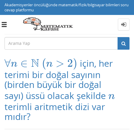
Akademisyenler öncülüğünde matematik/fizik/bilgisayar bilimleri soru
cevap platformu
Toggle
navigation
N
∀
∈
(
>
2
)
için, her
∀
n
∈
N
(
n
>
2
)
n
n
terimi bir doğal sayının
(birden büyük bir doğal
sayı) üssü olacak şekilde
n
n
terimli aritmetik dizi var
mıdır?