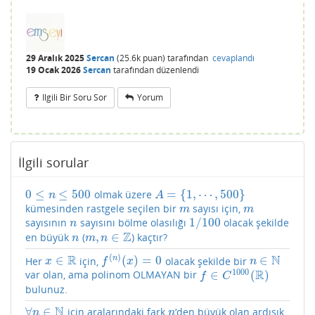
29 Aralık 2025
Sercan
(
25.6k
puan)
tarafından
cevaplandı
19 Ocak 2026
Sercan
tarafından
düzenlendi
Ilgili Bir Soru Sor
Yorum
İlgili sorular
0
≤
≤
500
=
{
1
,
⋯
,
500
}
olmak üzere
0
≤
n
≤
500
A
=
{
1
,
⋯
,
500
}
n
A
kümesinden rastgele seçilen bir
sayısı için,
m
m
m
m
1
/
100
sayısının
sayısını bölme olasılığı
olacak şekilde
n
1
/
100
n
Z
,
∈
en büyük
(
) kaçtır?
n
m
,
n
∈
Z
n
m
n
(
)
R
N
∈
(
)
=
0
∈
n
Her
için,
olacak şekilde bir
x
∈
R
f
(
n
)
(
x
)
=
0
n
∈
N
x
f
x
n
1000
R
∈
(
)
var olan, ama polinom OLMAYAN bir
f
∈
C
1000
(
R
)
f
C
bulunuz.
N
∀
∈
için aralarındaki fark
‘den büyük olan ardışık
∀
n
∈
N
n
n
n