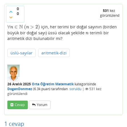
0
531
kez
0
görüntülendi
N
∀
∈
(
>
2
)
için, her terimi bir doğal sayının (birden
∀
n
∈
N
(
n
>
2
)
n
n
büyük bir doğal sayı) üssü olacak şekilde
terimli bir
n
n
aritmetik dizi bulunabilir mi?
üslü-sayılar
aritmetik-dizi
26 Aralık 2025
Orta Öğretim Matematik
kategorisinde
DoganDonmez
(
6.3k
puan)
tarafından
soruldu
|
531
kez
görüntülendi
Cevap
Yorum
1
cevap