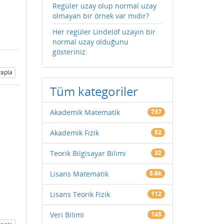
Regüler uzay olup normal uzay
olmayan bir örnek var mıdır?
Her regüler Lindelöf uzayın bir
normal uzay olduğunu
gösteriniz.
apla
Tüm kategoriler
Akademik Matematik
737
Akademik Fizik
52
Teorik Bilgisayar Bilimi
32
Lisans Matematik
5.6k
Lisans Teorik Fizik
112
Veri Bilimi
145