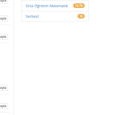
apla
Orta Öğretim Matematik
12.7k
Serbest
1k
apla
apla
apla
apla