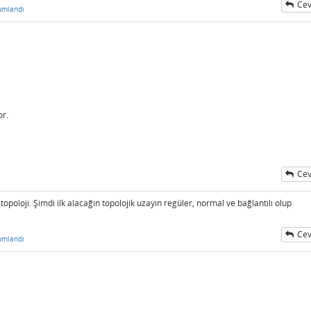
Cev
umlandı
or.
Cev
 topoloji. Şimdi ilk alacağın topolojik uzayın regüler, normal ve bağlantılı olup
Cev
umlandı