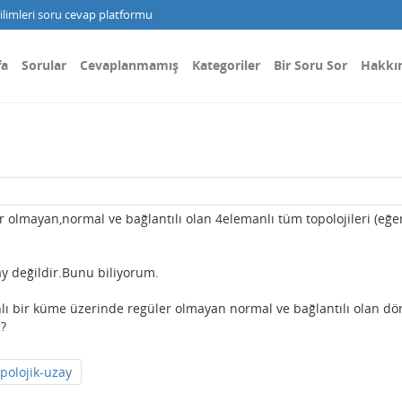
limleri soru cevap platformu
fa
Sorular
Cevaplanmamış
Kategoriler
Bir Soru Sor
Hakkı
 olmayan,normal ve bağlantılı olan 4elemanlı tüm topolojileri (eğe
y değildir.Bunu biliyorum.
lı bir küme üzerinde regüler olmayan normal ve bağlantılı olan dö
i?
opolojik-uzay