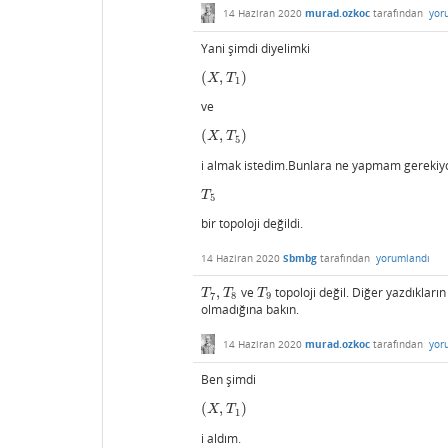
14 Haziran 2020
murad.ozkoc
tarafından
yor
Yani şimdi diyelimki
(
,
)
(
X
,
T
1
)
X
T
1
ve
(
,
)
(
X
,
T
5
)
X
T
5
i almak istedim.Bunlara ne yapmam gerekiy
T
5
T
5
bir topoloji değildi.
14 Haziran 2020
Sbmbg
tarafından
yorumlandı
,
ve
topoloji değil. Diğer yazdıkların
T
7
,
T
8
T
9
T
T
T
7
8
9
olmadığına bakın.
14 Haziran 2020
murad.ozkoc
tarafından
yor
Ben şimdi
(
,
)
(
X
,
T
1
)
X
T
1
i aldım.