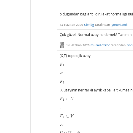
olduğundan bağlantılıdır.Fakat normalliği 
14 Haziran 2020
Sbmbg
tarafından
yorumlandı
Çok güzel. Normal uzay ne demek? Tanımını 
14 Haziran 2020
murad.ozkoc
tarafından
yor
(X,T) topolojik uzay
F
1
F
1
ve
F
2
F
2
,X uzayının her farklı ayrık kapalı alt kümesi
⊂
F
1
⊂
U
F
U
1
,
⊂
F
2
⊂
V
F
V
2
ve