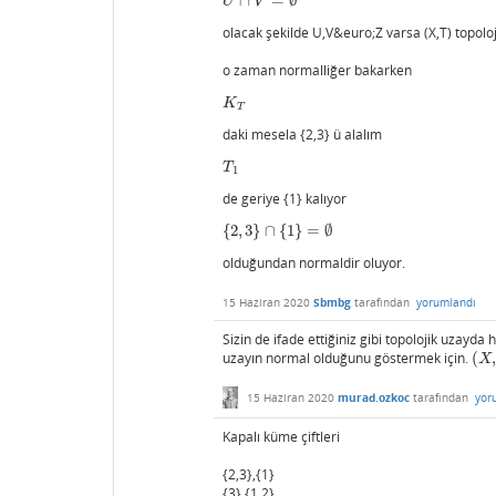
∩
=
∅
U
∩
V
=
∅
U
V
olacak şekilde U,V&euro;Z varsa (X,T) topolo
o zaman normalliğer bakarken
K
T
K
T
daki mesela {2,3} ü alalım
T
1
T
1
de geriye {1} kalıyor
{
2
,
3
}
∩
{
1
}
=
∅
{
2
,
3
}
∩
{
1
}
=
∅
olduğundan normaldir oluyor.
15 Haziran 2020
Sbmbg
tarafından
yorumlandı
Sizin de ifade ettiğiniz gibi topolojik uzayda
uzayın normal olduğunu göstermek için.
(
(
X
,
τ
X
15 Haziran 2020
murad.ozkoc
tarafından
yor
Kapalı küme çiftleri
{2,3},{1}
{3},{1,2}