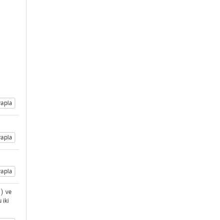
apla
apla
apla
)
ve
 iki