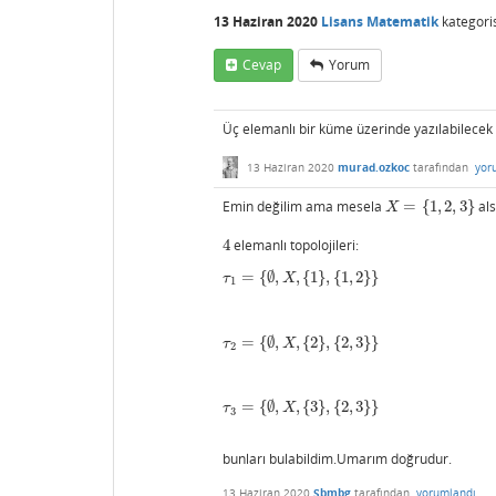
13 Haziran 2020
Lisans Matematik
kategori
Cevap
Yorum
Üç elemanlı bir küme üzerinde yazılabilecek
13 Haziran 2020
murad.ozkoc
tarafından
yor
Emin değilim ama mesela
=
{
1
,
2
,
3
}
al
X
=
{
1
,
2
,
3
}
X
4
elemanlı topolojileri:
4
=
{
∅
,
,
{
1
}
,
{
1
,
2
}
}
τ
1
=
{
∅
,
X
,
{
1
}
,
{
1
,
2
}
}
τ
X
1
=
{
∅
,
,
{
2
}
,
{
2
,
3
}
}
τ
2
=
{
∅
,
X
,
{
2
}
,
{
2
,
3
}
}
τ
X
2
=
{
∅
,
,
{
3
}
,
{
2
,
3
}
}
τ
3
=
{
∅
,
X
,
{
3
}
,
{
2
,
3
}
}
τ
X
3
bunları bulabildim.Umarım doğrudur.
13 Haziran 2020
Sbmbg
tarafından
yorumlandı