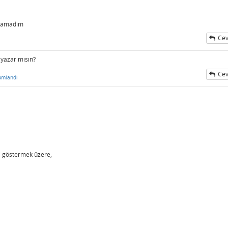
bulamadım
Cev
yazar mısın?
Cev
umlandı
ni göstermek üzere,