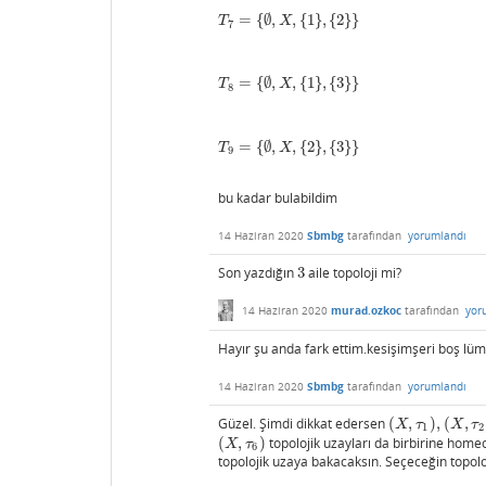
=
{
∅
,
,
{
1
}
,
{
2
}
}
T
7
=
{
∅
,
X
,
{
1
}
,
{
2
}
}
T
X
7
=
{
∅
,
,
{
1
}
,
{
3
}
}
T
8
=
{
∅
,
X
,
{
1
}
,
{
3
}
}
T
X
8
=
{
∅
,
,
{
2
}
,
{
3
}
}
T
9
=
{
∅
,
X
,
{
2
}
,
{
3
}
}
T
X
9
bu kadar bulabildim
14 Haziran 2020
Sbmbg
tarafından
yorumlandı
Son yazdığın
3
aile topoloji mi?
3
14 Haziran 2020
murad.ozkoc
tarafından
yor
Hayır şu anda fark ettim.kesişimşeri boş lüme
14 Haziran 2020
Sbmbg
tarafından
yorumlandı
Güzel. Şimdi dikkat edersen
(
,
)
,
(
,
(
X
,
τ
1
)
,
(
X
,
τ
2
)
X
τ
X
τ
1
2
(
,
)
topolojik uzayları da birbirine homeo
(
X
,
τ
6
)
X
τ
6
topolojik uzaya bakacaksın. Seçeceğin topolo