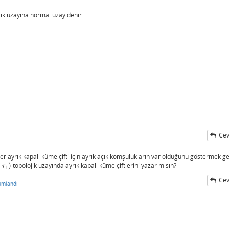
jik uzayına normal uzay denir.
Cev
 her ayrık kapalı küme çifti için ayrık açık komşulukların var olduğunu göstermek g
,
)
topolojik uzayında ayrık kapalı küme çiftlerini yazar mısın?
1
)
τ
1
Cev
umlandı