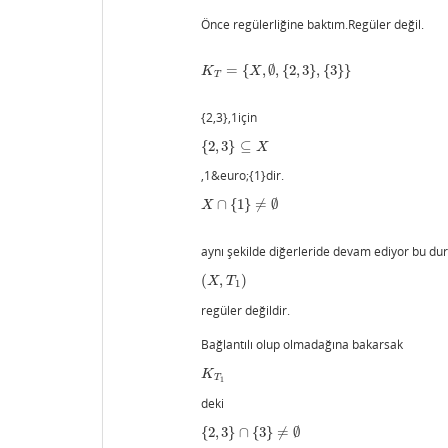
Önce regülerliğine baktım.Regüler değil.
=
{
,
∅
,
{
2
,
3
}
,
{
3
}
}
K
T
=
{
X
,
∅
,
{
2
,
3
}
,
{
3
}
}
K
X
T
{2,3},1için
{
2
,
3
}
⊆
{
2
,
3
}
⊆
X
X
,1&euro;{1}dir.
∩
{
1
}
≠
∅
X
∩
{
1
}
≠
∅
X
aynı şekilde diğerleride devam ediyor bu d
(
,
)
(
X
,
T
1
)
X
T
1
regüler değildir.
Bağlantılı olup olmadağına bakarsak
K
T
1
K
T
1
deki
{
2
,
3
}
∩
{
3
}
≠
∅
{
2
,
3
}
∩
{
3
}
≠
∅