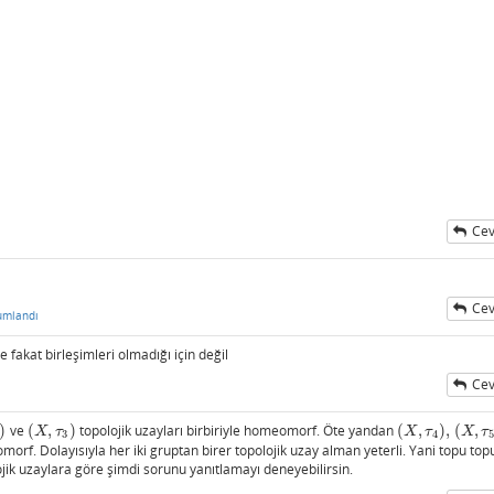
Cev
Cev
umlandı
 fakat birleşimleri olmadığı için değil
Cev
)
ve
(
,
)
topolojik uzayları birbiriyle homeomorf. Öte yandan
(
,
)
,
(
,
(
X
,
τ
3
)
(
X
,
τ
4
)
,
(
X
,
τ
5
)
X
τ
X
τ
X
τ
3
4
5
morf. Dolayısıyla her iki gruptan birer topolojik uzay alman yeterli. Yani topu topu
jik uzaylara göre şimdi sorunu yanıtlamayı deneyebilirsin.