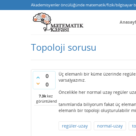
Akademisyenler öncülüğünde matematik/fizik/bilgisayar bi
Anasay
Topoloji sorusu
Üç elemanlı bir küme üzerinde regüler
0
varsa)yazınız.
0
Öncelikle her normal uzay regüler uza
7.3k
kez
görüntülendi
tanımlarıda biliyorum fakat üç eleman
elemanlı bir topoloji oluşturulabilir m
regüler-uzay
normal-uzay
t