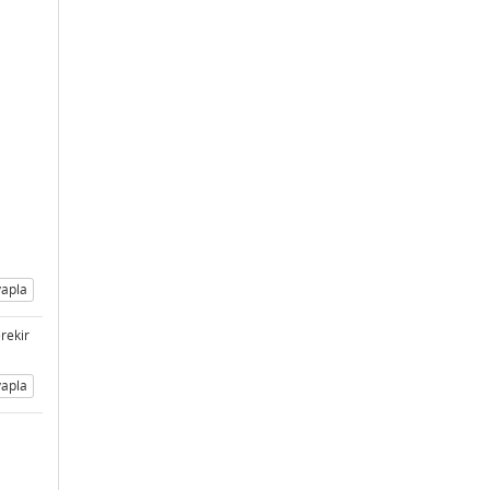
apla
erekir
apla