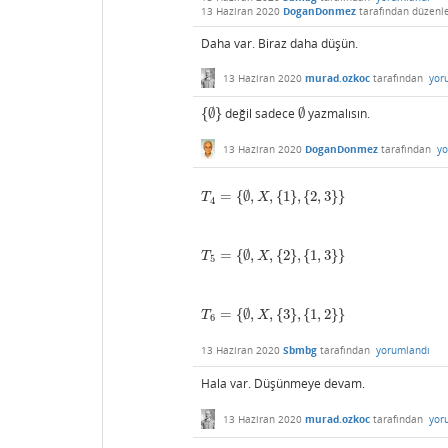
13 Haziran 2020
DoganDonmez
tarafından
düzenl
Daha var. Biraz daha düşün.
13 Haziran 2020
murad.ozkoc
tarafından
yor
{
∅
}
değil sadece
∅
yazmalısın.
{
∅
}
∅
13 Haziran 2020
DoganDonmez
tarafından
yo
=
{
∅
,
,
{
1
}
,
{
2
,
3
}
}
T
4
=
{
∅
,
X
,
{
1
}
,
{
2
,
3
}
}
T
X
4
=
{
∅
,
,
{
2
}
,
{
1
,
3
}
}
T
5
=
{
∅
,
X
,
{
2
}
,
{
1
,
3
}
}
T
X
5
=
{
∅
,
,
{
3
}
,
{
1
,
2
}
}
T
6
=
{
∅
,
X
,
{
3
}
,
{
1
,
2
}
}
T
X
6
13 Haziran 2020
Sbmbg
tarafından
yorumlandı
Hala var. Düşünmeye devam.
13 Haziran 2020
murad.ozkoc
tarafından
yor