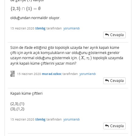
{
2
,
3
}
∩
{
1
}
=
∅
{
2
,
3
}
∩
{
1
}
=
∅
olduğundan normaldir oluyor.
15 Haziran 2020
Sbmbg
tarafından
yorumlandı
Cevapla
Sizin de ifade ettiğiniz gibi topolojik uzayda her ayrık kapalı küme
çifti için ayrık açık komşulukların var olduğunu göstermek gerekir
uzayın normal olduğunu göstermek için.
(
,
)
topolojik uzayında
(
X
,
τ
1
)
X
τ
1
ayrık kapalı küme çiftlerini yazar mısın?
15 Haziran 2020
murad.ozkoc
tarafından
yorumlandı
Cevapla
Kapalı küme çiftleri
{2,3},{1}
{3},{1,2}
15 Haziran 2020
Sbmbg
tarafından
yorumlandı
Cevapla