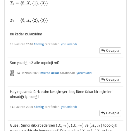
=
{
∅
,
,
{
1
}
,
{
3
}
}
T
8
=
{
∅
,
X
,
{
1
}
,
{
3
}
}
T
X
8
=
{
∅
,
,
{
2
}
,
{
3
}
}
T
9
=
{
∅
,
X
,
{
2
}
,
{
3
}
}
T
X
9
bu kadar bulabildim
14 Haziran 2020
Sbmbg
tarafından
yorumlandı
Cevapla
Son yazdığın
3
aile topoloji mi?
3
14 Haziran 2020
murad.ozkoc
tarafından
yorumlandı
Cevapla
Hayır şu anda fark ettim.kesişimşeri boş lüme fakat birleşimleri
olmadığı için değil
14 Haziran 2020
Sbmbg
tarafından
yorumlandı
Cevapla
Güzel. Şimdi dikkat edersen
(
,
)
,
(
,
)
ve
(
,
)
topolojik
(
X
,
τ
1
)
,
(
X
,
τ
2
)
(
X
,
τ
3
)
X
τ
X
τ
X
τ
1
2
3
uzayları birbiriyle homeomorf. Öte yandan
(
,
)
,
(
,
)
ve
(
X
,
τ
4
)
,
(
X
,
τ
5
)
X
τ
X
τ