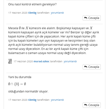
Onu nasıl kontrol etmem gerekiyor?
17 Haziran 2020
Sbmbg
tarafından
yorumlandı
Cevapla
Mesela
∅
ile
kümesini ele alalım. Boşkümeyi kapsayan ve
∅
X
X
X
X
kümesini kapsayan ayrık açık kümeler var mı? Benzer işi diğer ayrık
kapalı küme çiftleri için de yapacaksın. Her ayrık kapalı küme çifti
için bu kapalı kümeleri ayrı ayrı kapsayan ve kesişimleri boş olan
ayrık açık kümeler bulabiliyorsan normal uzay tanımı gereği uzaya
normal uzay diyeceksin. En az bir ayrık kapalı küme çifti için
bulamazsan o zaman uzaya normal uzay değil diyeceksin.
17 Haziran 2020
murad.ozkoc
tarafından
yorumlandı
Cevapla
Yani bu durumda
∅
∩
{
3
}
=
∅
∅
∩
{
3
}
=
∅
olduğundan normaldir oluyor.
17 Haziran 2020
Sbmbg
tarafından
yorumlandı
Cevapla