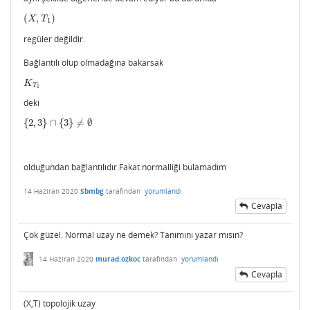
(
,
)
(
X
,
T
1
)
X
T
1
regüler değildir.
Bağlantılı olup olmadağına bakarsak
K
T
1
K
T
1
deki
{
2
,
3
}
∩
{
3
}
≠
∅
{
2
,
3
}
∩
{
3
}
≠
∅
olduğundan bağlantılıdır.Fakat normalliği bulamadım
14 Haziran 2020
Sbmbg
tarafından
yorumlandı
Cevapla
Çok güzel. Normal uzay ne demek? Tanımını yazar mısın?
14 Haziran 2020
murad.ozkoc
tarafından
yorumlandı
Cevapla
(X,T) topolojik uzay