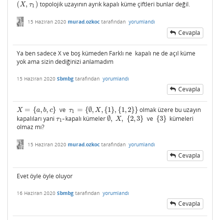
(
,
)
topolojik uzayının ayrık kapalı küme çiftleri bunlar değil.
(
X
,
τ
1
)
X
τ
1
15 Haziran 2020
murad.ozkoc
tarafından
yorumlandı
Cevapla
Ya ben sadece X ve boş kümeden Farklı ne kapalı ne de açıl küme
yok ama sizin dediğinizi anlamadım
15 Haziran 2020
Sbmbg
tarafından
yorumlandı
Cevapla
=
{
,
,
}
ve
=
{
∅
,
,
{
1
}
,
{
1
,
2
}
}
olmak üzere bu uzayın
X
=
{
a
,
b
,
c
}
τ
1
=
{
∅
,
X
,
{
1
}
,
{
1
,
2
}
}
X
a
b
c
τ
X
1
kapalıları yani
-
kapalı kümeler
∅
,
,
{
2
,
3
}
ve
{
3
}
kümeleri
τ
1
-
∅
,
X
,
{
2
,
3
}
{
3
}
τ
X
1
olmaz mı?
15 Haziran 2020
murad.ozkoc
tarafından
yorumlandı
Cevapla
Evet öyle öyle oluyor
16 Haziran 2020
Sbmbg
tarafından
yorumlandı
Cevapla