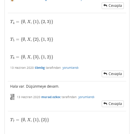
Cevapla
=
{
∅
,
,
{
1
}
,
{
2
,
3
}
}
T
4
=
{
∅
,
X
,
{
1
}
,
{
2
,
3
}
}
T
X
4
=
{
∅
,
,
{
2
}
,
{
1
,
3
}
}
T
5
=
{
∅
,
X
,
{
2
}
,
{
1
,
3
}
}
T
X
5
=
{
∅
,
,
{
3
}
,
{
1
,
2
}
}
T
6
=
{
∅
,
X
,
{
3
}
,
{
1
,
2
}
}
T
X
6
13 Haziran 2020
Sbmbg
tarafından
yorumlandı
Cevapla
Hala var. Düşünmeye devam.
13 Haziran 2020
murad.ozkoc
tarafından
yorumlandı
Cevapla
=
{
∅
,
,
{
1
}
,
{
2
}
}
T
7
=
{
∅
,
X
,
{
1
}
,
{
2
}
}
T
X
7