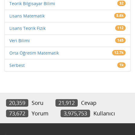
Teorik Bilgisayar Bilimi
32
Lisans Matematik
5.6k
Lisans Teorik Fizik
112
Veri Bilimi
145
Orta Öğretim Matematik
12.7k
Serbest
1k
20,359
Soru
21,912
Cevap
73,672
Yorum
3,975,753
Kullanıcı