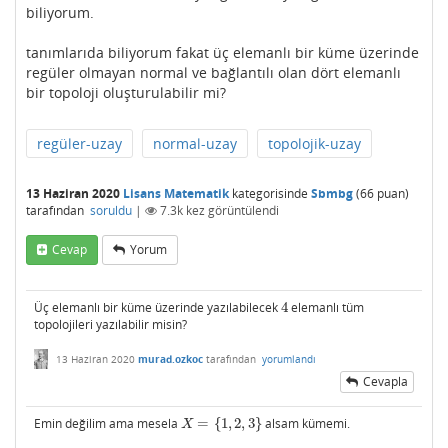
biliyorum.
tanımlarıda biliyorum fakat üç elemanlı bir küme üzerinde
regüler olmayan normal ve bağlantılı olan dört elemanlı
bir topoloji oluşturulabilir mi?
regüler-uzay
normal-uzay
topolojik-uzay
13 Haziran 2020
Lisans Matematik
kategorisinde
Sbmbg
(
66
puan)
tarafından
soruldu
|
7.3k
kez görüntülendi
Cevap
Yorum
Üç elemanlı bir küme üzerinde yazılabilecek
4
elemanlı tüm
4
topolojileri yazılabilir misin?
13 Haziran 2020
murad.ozkoc
tarafından
yorumlandı
Cevapla
Emin değilim ama mesela
=
{
1
,
2
,
3
}
alsam kümemi.
X
=
{
1
,
2
,
3
}
X