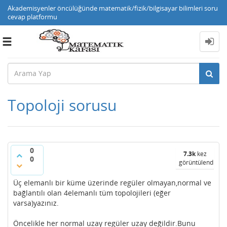
Akademisyenler öncülüğünde matematik/fizik/bilgisayar bilimleri soru
cevap platformu
Toggle
navigation
Topoloji sorusu
0
7.3k
kez
0
görüntülendi
Üç elemanlı bir küme üzerinde regüler olmayan,normal ve
bağlantılı olan 4elemanlı tüm topolojileri (eğer
varsa)yazınız.
Öncelikle her normal uzay regüler uzay değildir.Bunu