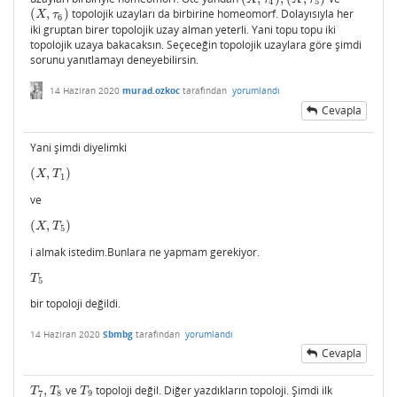
4
5
(
,
)
topolojik uzayları da birbirine homeomorf. Dolayısıyla her
(
X
,
τ
6
)
X
τ
6
iki gruptan birer topolojik uzay alman yeterli. Yani topu topu iki
topolojik uzaya bakacaksın. Seçeceğin topolojik uzaylara göre şimdi
sorunu yanıtlamayı deneyebilirsin.
14 Haziran 2020
murad.ozkoc
tarafından
yorumlandı
Cevapla
Yani şimdi diyelimki
(
,
)
(
X
,
T
1
)
X
T
1
ve
(
,
)
(
X
,
T
5
)
X
T
5
i almak istedim.Bunlara ne yapmam gerekiyor.
T
5
T
5
bir topoloji değildi.
14 Haziran 2020
Sbmbg
tarafından
yorumlandı
Cevapla
,
ve
topoloji değil. Diğer yazdıkların topoloji. Şimdi ilk
T
7
,
T
8
T
9
T
T
T
7
8
9