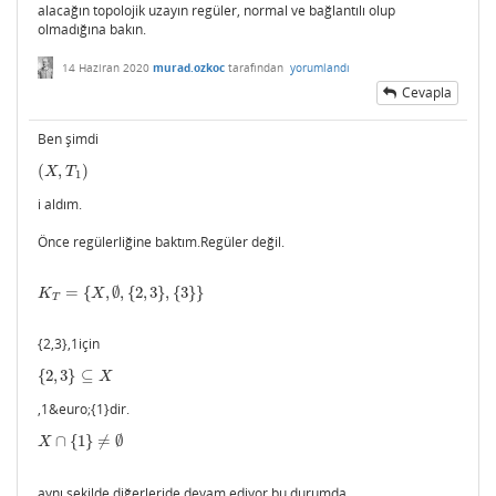
alacağın topolojik uzayın regüler, normal ve bağlantılı olup
olmadığına bakın.
14 Haziran 2020
murad.ozkoc
tarafından
yorumlandı
Cevapla
Ben şimdi
(
,
)
(
X
,
T
1
)
X
T
1
i aldım.
Önce regülerliğine baktım.Regüler değil.
=
{
,
∅
,
{
2
,
3
}
,
{
3
}
}
K
T
=
{
X
,
∅
,
{
2
,
3
}
,
{
3
}
}
K
X
T
{2,3},1için
{
2
,
3
}
⊆
{
2
,
3
}
⊆
X
X
,1&euro;{1}dir.
∩
{
1
}
≠
∅
X
∩
{
1
}
≠
∅
X
aynı şekilde diğerleride devam ediyor bu durumda