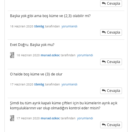
Cevapla
Başka yok gibi ama boş küme ve {2,3} olabilir mi?
16 Haziran 2020
Sbmbg
tarafından
yorumlandı
Cevapla
Evet Doğru. Başka yok mu?
16 Haziran 2020
murad.ozkoc
tarafından
yorumlandı
Cevapla
O halde boş küme ve {3} de olur
17 Haziran 2020
Sbmbg
tarafından
yorumlandı
Cevapla
Şimdi bu tüm ayrık kapalı küme çiftleri için bu kümelerin ayrık açık
komşuluklarının var olup olmadığını kontrol eder misin?
17 Haziran 2020
murad.ozkoc
tarafından
yorumlandı
Cevapla