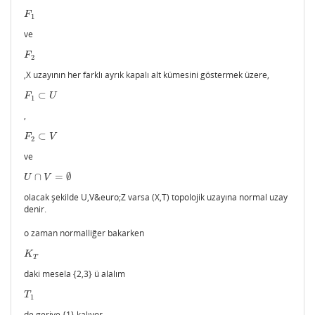
F
1
F
1
ve
F
2
F
2
,X uzayının her farklı ayrık kapalı alt kümesini göstermek üzere,
⊂
F
1
⊂
U
F
U
1
,
⊂
F
2
⊂
V
F
V
2
ve
∩
=
∅
U
∩
V
=
∅
U
V
olacak şekilde U,V&euro;Z varsa (X,T) topolojik uzayına normal uzay
denir.
o zaman normalliğer bakarken
K
T
K
T
daki mesela {2,3} ü alalım
T
1
T
1
de geriye {1} kalıyor