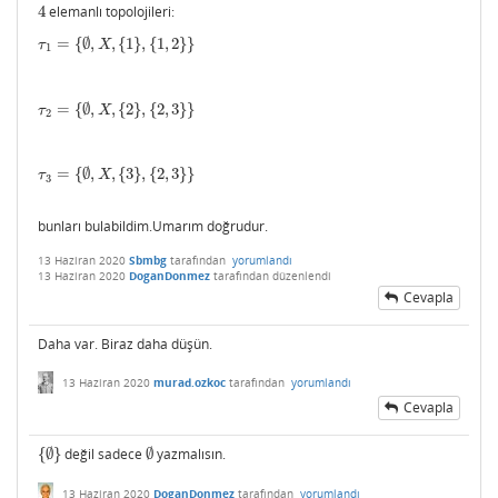
4
elemanlı topolojileri:
4
=
{
∅
,
,
{
1
}
,
{
1
,
2
}
}
τ
1
=
{
∅
,
X
,
{
1
}
,
{
1
,
2
}
}
τ
X
1
=
{
∅
,
,
{
2
}
,
{
2
,
3
}
}
τ
2
=
{
∅
,
X
,
{
2
}
,
{
2
,
3
}
}
τ
X
2
=
{
∅
,
,
{
3
}
,
{
2
,
3
}
}
τ
3
=
{
∅
,
X
,
{
3
}
,
{
2
,
3
}
}
τ
X
3
bunları bulabildim.Umarım doğrudur.
13 Haziran 2020
Sbmbg
tarafından
yorumlandı
13 Haziran 2020
DoganDonmez
tarafından
düzenlendi
Cevapla
Daha var. Biraz daha düşün.
13 Haziran 2020
murad.ozkoc
tarafından
yorumlandı
Cevapla
{
∅
}
değil sadece
∅
yazmalısın.
{
∅
}
∅
13 Haziran 2020
DoganDonmez
tarafından
yorumlandı