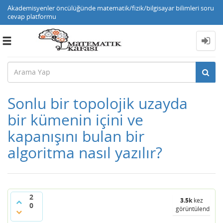
Akademisyenler öncülüğünde matematik/fizik/bilgisayar bilimleri soru
cevap platformu
Toggle
navigation
Sonlu bir topolojik uzayda
bir kümenin içini ve
kapanışını bulan bir
algoritma nasıl yazılır?
2
3.5k
kez
0
görüntülendi