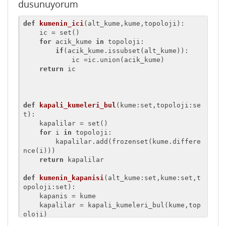
dusunuyorum
    yx, yy = size(y)

end
def
kumenin_ici
(alt_kume,kume,topoloji)
:
    ic = set()

#product topoloji
for
 acik_kume 
in
 topoloji:

⊗(x::BitMatrix, y::BitMatrix) = kron(x, y)

if
(acik_kume.issubset(alt_kume)):

            ic =ic.union(acik_kume)

#subspace topoloji ??
return
 ic

function subspaceTopoloji(top::BitMatrix, al
tKume)

    sx, 
_
 = size(top)

    range = filter(x->x ∉ altKume,collect(
1
:
def
kapali_kumeleri_bul
(kume:set,topoloji:se
sx
))

t)
:
    result = copy(top[range,range])

    kapalilar = set()

for
 i 
in
 topoloji:

end
        kapalilar.add(frozenset(kume.differe
nce(i)))

function glue(top::BitMatrix, x, y)

return
 kapalilar

if
 x > y

        temp = x

def
kumenin_kapanisi
(alt_kume:set,kume:set,t
        x = y

opoloji:set)
:
        y = temp

    kapanis = kume

end
    kapalilar = kapali_kumeleri_bul(kume,top
    sx, 
_
 = size(top)

oloji)

    range = filter(v -> v != y, collect(
1
:s
for
 i 
in
 kapalilar:
