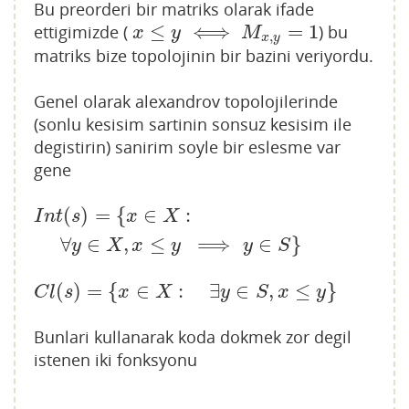
Bu preorderi bir matriks olarak ifade
≤
⟺
=
1
ettigimizde (
) bu
x
≤
y
⟺
M
x
,
y
=
1
x
y
M
,
x
y
matriks bize topolojinin bir bazini veriyordu.
Genel olarak alexandrov topolojilerinde
(sonlu kesisim sartinin sonsuz kesisim ile
degistirin) sanirim soyle bir eslesme var
gene
(
)
=
{
∈
:
I
n
t
(
s
)
=
{
x
∈
X
:
∀
y
∈
X
,
x
≤
y
⟹
y
∈
S
}
I
n
t
s
x
X
∀
∈
,
≤
⟹
∈
}
y
X
x
y
y
S
(
)
=
{
∈
:
∃
∈
,
≤
}
C
l
(
s
)
=
{
x
∈
X
:
∃
y
∈
S
,
x
≤
y
}
C
l
s
x
X
y
S
x
y
Bunlari kullanarak koda dokmek zor degil
istenen iki fonksyonu