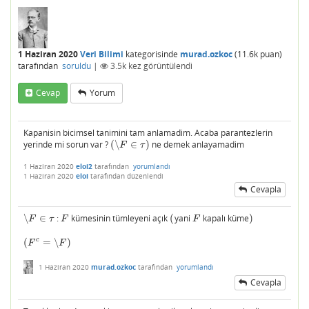
1 Haziran 2020
Veri Bilimi
kategorisinde
murad.ozkoc
(
11.6k
puan)
tarafından
soruldu
|
3.5k
kez görüntülendi
Cevap
Yorum
Kapanisin bicimsel tanimini tam anlamadim. Acaba parantezlerin
yerinde mi sorun var ?
(
∖
∈
)
ne demek anlayamadim
(
∖
F
∈
τ
)
F
τ
1 Haziran 2020
eloi2
tarafından
yorumlandı
1 Haziran 2020
eloi
tarafından
düzenlendi
Cevapla
∖
∈
:
kümesinin tümleyeni açık
(
yani
kapalı küme
)
∖
F
∈
τ
F
(
F
)
F
τ
F
F
c
(
=
∖
)
(
F
c
=
∖
F
)
F
F
1 Haziran 2020
murad.ozkoc
tarafından
yorumlandı
Cevapla