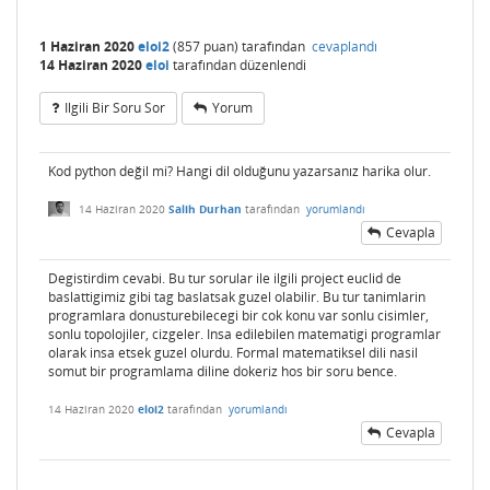
x
))

if
 alt_kume.issubset(i) :

    t = copy(top[range, range])

            kapanis  = kapanis.intersection
1 Haziran 2020
eloi2
(
857
puan)
tarafından
cevaplandı
    t[x, 
:
] .= (top[x, 
:
].
|top[y, :])[range]

(i)

14 Haziran 2020
eloi
tarafından
düzenlendi
    t[:, x] .= (top[:, x].|
top[
:
, y])[range]

return
 kapanis

Ilgili Bir Soru Sor
Yorum
end
alt_kume = set({
1
})

kume = set({
1
,
2
})

#quotient topology?
topoloji = { frozenset() , frozenset({
1
}),fr
function quotientTopoloji(top::BitMatrix, qu
Kod python değil mi? Hangi dil olduğunu yazarsanız harika olur.
ozenset({
1
,
2
})}

otientMap::Dict{Int,Int})

    sx, 
_
 = size(top)

14 Haziran 2020
Salih Durhan
tarafından
yorumlandı
# a = {1} x = {1,2} t = {{},x,{1}}
#TODO glue kullanarak yaz burayi arkaya 
print(kumenin_ici(alt_kume,kume,topoloji))      
Cevapla
arkaya glue kullanmak gerekiyor sadece
#{1}
end
print(kumenin_kapanisi(alt_kume,kume,topoloj
Degistirdim cevabi. Bu tur sorular ile ilgili project euclid de
i)) 
#{1,2}
baslattigimiz gibi tag baslatsak guzel olabilir. Bu tur tanimlarin
function interior(top::BitMatrix, S)

programlara donusturebilecegi bir cok konu var sonlu cisimler,
#Interior(s) = { x ∈ X :  ∀ y∈ X  x ≤ y 
# a = {1} x = {1,2} t = {{},x}
sonlu topolojiler, cizgeler. Insa edilebilen matematigi programlar
⟹ y ∈ S }
alt_kume = set({
1
})

olarak insa etsek guzel olurdu. Formal matematiksel dili nasil
kume = set({
1
,
2
})

somut bir programlama diline dokeriz hos bir soru bence.
topoloji = { frozenset() , frozenset({
1
,
2
})}

    sx, 
_
 = size(top)

14 Haziran 2020
eloi2
tarafından
yorumlandı
    results = []

print(kumenin_ici(alt_kume,kume,topoloji))     
Cevapla
for
 x ∈ 
1
:sx
#{}
if
 all(ise(top[x, y], y ∈ S) 
for
 y ∈ 
print(kumenin_kapanisi(alt_kume,kume,topoloj
1
:sx
)

i)) 
#{1,2}