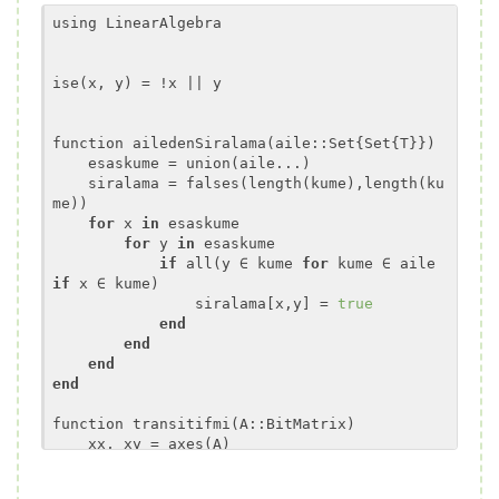
using LinearAlgebra

ise(x, y) = !x 
||
 y

function ailedenSiralama(aile::Set{Set{T}})

    esaskume = union(aile...)

    siralama = falses(length(kume),length(ku
me))

for
 x 
in
 esaskume

for
 y 
in
 esaskume

if
 all(y ∈ kume 
for
 kume ∈ aile 
if
 x ∈ kume)

                siralama[x,y] = 
true
end
end
end
end
function transitifmi(A::BitMatrix)

    xx, xy = axes(A)

    @inbounds  
for
 i 
in
 xx, j 
in
 xy

        @inbounds h = ise(any(A[i, k] && A