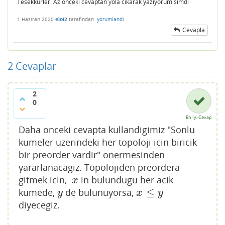
Tesekkurler. Az onceki cevaptan yola cikarak yaziyorum simdi
1 Haziran 2020
eloi2
tarafından
yorumlandı
Cevapla
2
Cevaplar
2
0
En İyi Cevap
Daha onceki cevapta kullandigimiz "Sonlu
kumeler uzerindeki her topoloji icin biricik
bir preorder vardir" onermesinden
yararlanacagiz. Topolojiden preordera
gitmek icin,
in bulundugu her acik
x
x
≤
kumede,
de bulunuyorsa,
y
x
≤
y
y
x
y
diyecegiz.