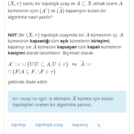
(
,
)
⊆
sonlu bir topolojik uzay ve
olmak üzere
(
X
,
τ
)
A
⊆
X
A
X
τ
A
X
A
¯
¯
¯
¯
∘
(
)
(
)
kümesinin içini
ve
kapanışını bulan bir
(
A
∘
)
(
A
¯
)
A
A
algoritma nasıl yazılır?
(
,
)
NOT:
Bir
topolojik uzayında bir
kümesinin içi,
(
X
,
τ
)
A
A
X
τ
A
A
kümesinin
kapsadığı
tüm
açık
kümelerin
birleşimi
;
kapanışı ise
kümesini
kapsayan
tüm
kapalı
kümelerin
A
A
kesişimi
olarak tanımlanır. Biçimsel olarak
¯
¯
¯
¯
A
∘
:=
∪
{
U
|
U
⊆
A
,
U
∈
τ
}
ve
A
¯
:=
∩
{
F
|
A
⊆
F
,
∖
F
∈
τ
}
∘
:
=
∪
{
|
⊆
,
∈
}
ve
:
=
A
U
U
A
U
τ
A
∩
{
|
⊆
,
∖
∈
}
F
A
F
F
τ
şeklinde ifade edilir.
bir cevap ile ilgili:
elemanlı
kümesi için bütün
n
X
n
X
topolojileri üreten bir algoritma yazınız.
topoloji
topolojik-uzay
kapanış
iç