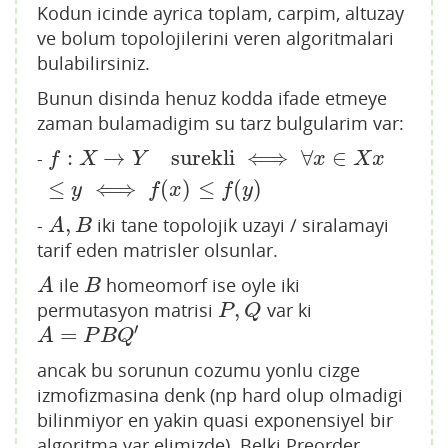
[k, j] 
for
 k 
in
 xy), A[i, j])

Kodun icinde ayrica toplam, carpim, altuzay
if
 !h

ve bolum topolojilerini veren algoritmalari
return
false
end
bulabilirsiniz.
end
Bunun disinda henuz kodda ifade etmeye
return
true
end
zaman bulamadigim su tarz bulgularim var:
topolojimi(x::BitMatrix) = transitifmi(x) && 
:
→
surekli
⟺
∀
∈
-
f
:
X
→
Y
surekli
⟺
∀
x
∈
X
x
≤
y
⟺
f
(
x
)
≤
f
(
y
)
f
X
Y
x
X
x
refleksifmi(x)

≤
⟺
(
)
≤
(
)
topolojimi(x::Set{Set{T}}) = topolojimi(aile
y
f
x
f
y
denSiralama(x))

,
-
iki tane topolojik uzayi / siralamayi
A
,
B
A
B
tarif eden matrisler olsunlar.
refleksifmi(x::BitMatrix) = @inbounds all(x
[i] 
for
 i 
in
 diagind(x))

ile
homeomorf ise oyle iki
A
B
A
B
,
permutasyon matrisi
var ki
P
,
Q
P
Q
bitMatriks(x, boyut) = reshape(digits(x, bas
′
e=
2
, pad=boyut * boyut) .> 
0
, boyut, boyut)

=
A
=
P
B
Q
′
A
P
B
Q
ancak bu sorunun cozumu yonlu cizge
function tumNboyutluTopolojilerInteger(n)

izmofizmasina denk (np hard olup olmadigi
    digit = zeros(Int64,n*n)

bilinmiyor en yakin quasi exponensiyel bir
    dVec = digit .> 
0
algoritma var elimizde). Belki Preorder