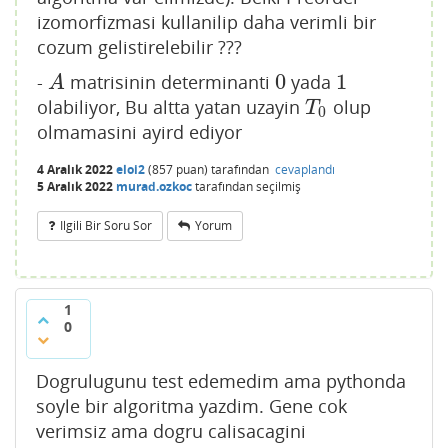
end
izomorfizmasi kullanilip daha verimli bir
cozum gelistirelebilir ???
function _tumNboyutluTopolojiler(n,digit,bit
0
1
-
matrisinin determinanti
yada
V)

A
0
1
A
     bitM = reshape(bitV,n,n)

olabiliyor, Bu altta yatan uzayin
olup
T
0
T
0
    results::Array{Int64} = [];

olmamasini ayird ediyor
    s = sum( 
1
<<i 
for
 i 
in
0
:n
:
(n * (n - 
1
)-
1
))

4 Aralık 2022
    e = 
2
eloi2
^(n * n) -
(
857
puan)
1
tarafından
cevaplandı
5 Aralık 2022
murad.ozkoc
tarafından
seçilmiş
for
 i 
in
s:
e

        digits!(digit, i, base=
2
)

        bitV .= digit .> 
0
Ilgili Bir Soru Sor
Yorum
#bitM .= reshape(bitV, n, n)
if
 (topolojimi(bitM))

#display(bitM)
            append!(results, i)

1
end
0
end
    results

end
Dogrulugunu test edemedim ama pythonda
soyle bir algoritma yazdim. Gene cok
#sum topoloji
function ⊕(x::BitMatrix, y::BitMatrix)

verimsiz ama dogru calisacagini
    xx, xy = size(x)
