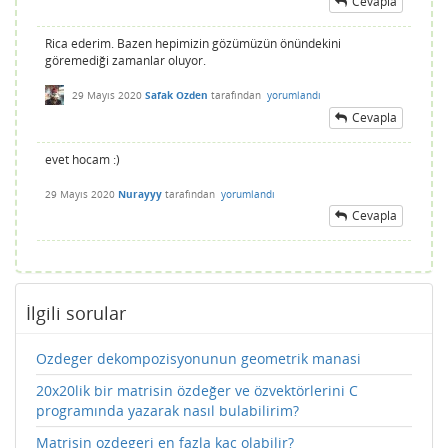
Cevapla
Rica ederim. Bazen hepimizin gözümüzün önündekini
göremediği zamanlar oluyor.
29 Mayıs 2020
Safak Ozden
tarafından
yorumlandı
Cevapla
evet hocam :)
29 Mayıs 2020
Nurayyy
tarafından
yorumlandı
Cevapla
İlgili sorular
Ozdeger dekompozisyonunun geometrik manasi
20x20lik bir matrisin özdeğer ve özvektörlerini C
programında yazarak nasıl bulabilirim?
Matrisin ozdegeri en fazla kac olabilir?