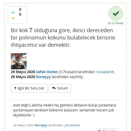
0
0
En İyi Cevap
7
Bir kök
olduğuna göre, ikinci dereceden
7
bir polinomun kökünü bulabilecek birisine
ihtiyacımız var demektir.
29 Mayıs 2020
Safak Ozden
(
3.7k
puan)
tarafından
cevaplandı
29 Mayıs 2020
Nurayyy
tarafından
seçilmiş
Ilgili Bir Soru Sor
Yorum
evet doğru aklıma neden hiç gelmesi deltasını bulup çarpanlara
ayrılamayan denklem köklerini bulucam. tamamdır hocam çok
teşekkürler :)
29 Mayıs 2020
Nurayyy
tarafından
yorumlandı