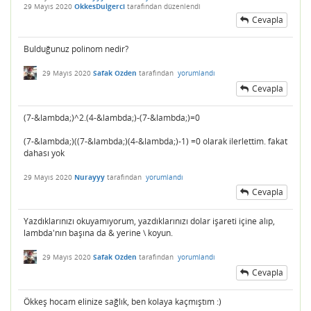
29 Mayıs 2020
OkkesDulgerci
tarafından
düzenlendi
Cevapla
Bulduğunuz polinom nedir?
29 Mayıs 2020
Safak Ozden
tarafından
yorumlandı
Cevapla
(7-&lambda;)^2.(4-&lambda;)-(7-&lambda;)=0
(7-&lambda;)((7-&lambda;)(4-&lambda;)-1) =0 olarak ilerlettim. fakat
dahası yok
29 Mayıs 2020
Nurayyy
tarafından
yorumlandı
Cevapla
Yazdıklarınızı okuyamıyorum, yazdıklarınızı dolar işareti içine alıp,
lambda'nın başına da & yerine \ koyun.
29 Mayıs 2020
Safak Ozden
tarafından
yorumlandı
Cevapla
Ökkeş hocam elinize sağlık, ben kolaya kaçmıştım :)