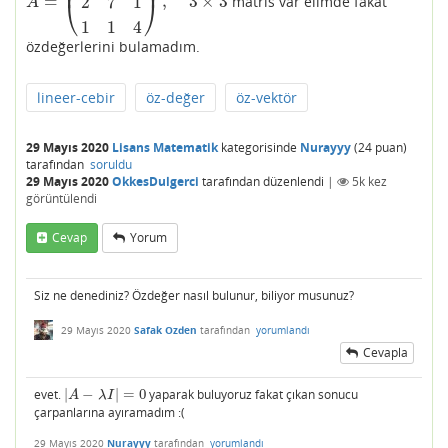
⎜
⎟
=
,
3
×
3
2
7
1
matris var elimde fakat
A
=
(
7
2
1
2
7
1
1
1
4
)
,
3
×
3
⎝
⎠
A
1
1
4
özdeğerlerini bulamadım.
lineer-cebir
öz-değer
öz-vektör
29 Mayıs 2020
Lisans Matematik
kategorisinde
Nurayyy
(
24
puan)
tarafından
soruldu
29 Mayıs 2020
OkkesDulgerci
tarafından
düzenlendi
|
5k
kez
görüntülendi
Cevap
Yorum
Siz ne denediniz? Özdeğer nasıl bulunur, biliyor musunuz?
29 Mayıs 2020
Safak Ozden
tarafından
yorumlandı
Cevapla
evet.
|
−
|
=
0
yaparak buluyoruz fakat çıkan sonucu
|
A
−
λ
I
|
=
0
A
λ
I
çarpanlarına ayıramadım :(
29 Mayıs 2020
Nurayyy
tarafından
yorumlandı