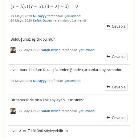
(
7
−
)
.
(
(
7
−
)
.
(
4
−
)
−
1
)
=
0
(
7
−
λ
)
.
(
(
7
−
λ
)
.
(
4
−
λ
)
−
1
)
=
0
λ
λ
λ
29 Mayıs 2020
Nurayyy
tarafından
yorumlandı
29 Mayıs 2020
Safak Ozden
tarafından
düzenlendi
Cevapla
Bulduğunuz eşitlik bu mu?
29 Mayıs 2020
Safak Ozden
tarafından
yorumlandı
Cevapla
evet. bunu buldum fakat çözümlediğimde çarpanlara ayıramadım
29 Mayıs 2020
Nurayyy
tarafından
yorumlandı
Cevapla
Bir tanecik de olsa kök söyleyebilir misiniz?
29 Mayıs 2020
Safak Ozden
tarafından
yorumlandı
Cevapla
evet
=
7
kökünü söyleyebilirim
λ
=
7
λ