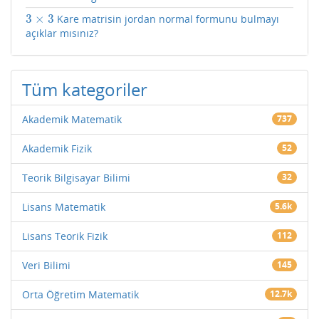
3
×
3
Kare matrisin jordan normal formunu bulmayı
3
×
3
açıklar mısınız?
Tüm kategoriler
Akademik Matematik
737
Akademik Fizik
52
Teorik Bilgisayar Bilimi
32
Lisans Matematik
5.6k
Lisans Teorik Fizik
112
Veri Bilimi
145
Orta Öğretim Matematik
12.7k