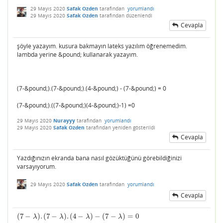
29 Mayıs 2020
Safak Ozden
tarafından
yorumlandı
29 Mayıs 2020
Safak Ozden
tarafından
düzenlendi
Cevapla
şöyle yazayım. kusura bakmayın lateks yazılım öğrenemedim.
lambda yerine &pound; kullanarak yazayım.
(7-&pound;).(7-&pound;).(4-&pound;) - (7-&pound;) = 0
(7-&pound;).((7-&pound;)(4-&pound;)-1) =0
29 Mayıs 2020
Nurayyy
tarafından
yorumlandı
29 Mayıs 2020
Safak Ozden
tarafından
yeniden gösterildi
Cevapla
Yazdığınızın ekranda bana nasıl gözüktüğünü görebildiğinizi
varsayıyorum.
29 Mayıs 2020
Safak Ozden
tarafından
yorumlandı
Cevapla
(
7
−
)
.
(
7
−
)
.
(
4
−
)
−
(
7
−
)
=
0
(
7
−
λ
)
.
(
7
−
λ
)
.
(
4
−
λ
)
−
(
7
−
λ
)
=
0
λ
λ
λ
λ