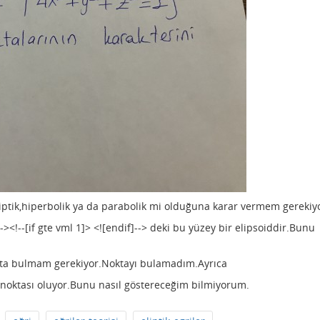
ptik,hiperbolik ya da parabolik mi olduğuna karar vermem gerekiy
--><!--[if gte vml 1]> <![endif]--> deki bu yüzey bir elipsoiddir.Bunu
ta bulmam gerekiyor.Noktayı bulamadım.Ayrıca
ik noktası oluyor.Bunu nasıl göstereceğim bilmiyorum.