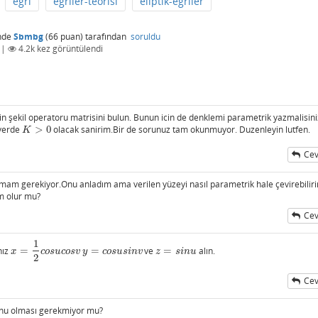
eğri
eğriler-teorisi
eliptik-egriler
nde
Sbmbg
(
66
puan)
tarafından
soruldu
|
4.2k
kez görüntülendi
cin şekil operatoru matrisini bulun. Bunun icin de denklemi parametrik yazmalisin
 yerde
>
0
olacak sanirim.Bir de sorunuz tam okunmuyor. Duzenleyin lutfen.
K
>
0
K
Cev
m gerekiyor.Onu anladım ama verilen yüzeyi nasıl parametrik hale çevirebilir
m olur mu?
Cev
1
nız
=
=
ve
=
alın.
x
=
1
2
c
o
s
u
c
o
s
v
y
=
c
o
s
u
s
i
n
v
z
=
s
i
n
u
x
c
o
s
u
c
o
s
v
y
c
o
s
u
s
i
n
v
z
s
i
n
u
2
Cev
sinu olması gerekmiyor mu?