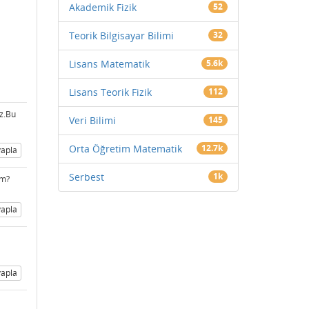
Akademik Fizik
52
Teorik Bilgisayar Bilimi
32
Lisans Matematik
5.6k
Lisans Teorik Fizik
112
iz.Bu
Veri Bilimi
145
Orta Öğretim Matematik
12.7k
apla
Serbest
1k
im?
apla
apla