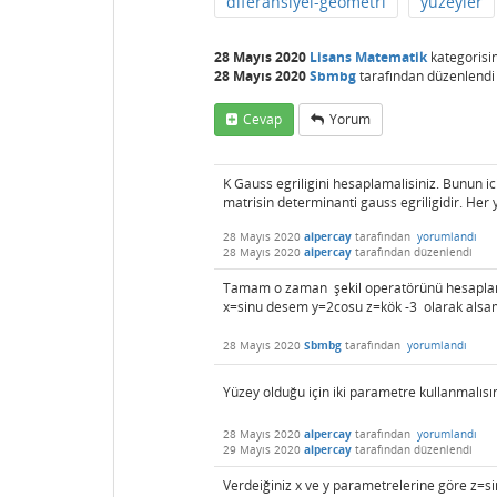
diferansiyel-geometri
yüzeyler
28 Mayıs 2020
Lisans Matematik
kategorisi
28 Mayıs 2020
Sbmbg
tarafından
düzenlendi
Cevap
Yorum
K Gauss egriligini hesaplamalisiniz. Bunun i
matrisin determinanti gauss egriligidir. Her
28 Mayıs 2020
alpercay
tarafından
yorumlandı
28 Mayıs 2020
alpercay
tarafından
düzenlendi
Tamam o zaman şekil operatörünü hesaplama
x=sinu desem y=2cosu z=kök -3 olarak alsa
28 Mayıs 2020
Sbmbg
tarafından
yorumlandı
Yüzey olduğu için iki parametre kullanmalısı
28 Mayıs 2020
alpercay
tarafından
yorumlandı
29 Mayıs 2020
alpercay
tarafından
düzenlendi
Verdeiğiniz x ve y parametrelerine göre z=