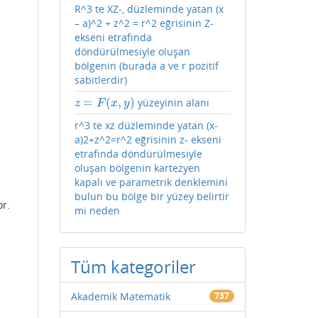
R^3 te XZ-, düzleminde yatan (x
– a)^2 + z^2 = r^2 eğrisinin Z-
ekseni etrafında
döndürülmesiyle oluşan
bölgenin (burada a ve r pozitif
sabitlerdir)
=
(
,
)
yüzeyinin alanı
z
=
F
(
x
,
y
)
z
F
x
y
r^3 te xz düzleminde yatan (x-
a)2+z^2=r^2 eğrisinin z- ekseni
etrafında döndürülmesiyle
oluşan bölgenin kartezyen
kapalı ve parametrik denklemini
bulun bu bölge bir yüzey belirtir
or.
mi neden
Tüm kategoriler
Akademik Matematik
737