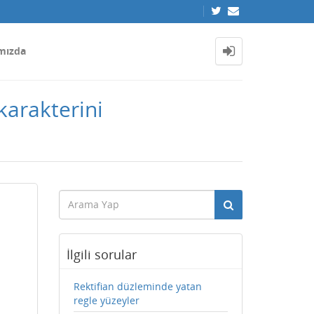
mızda
karakterini
İlgili sorular
Rektifian düzleminde yatan
regle yüzeyler