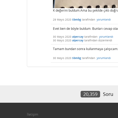
K değerini buldum.Ama bu şekilde çıktı doğ
29 Mayıs 2020
Sbmbg
tarafından
yorumlandı
Evet ben de böyle buldum. Bunları cevap olara
30 Mayıs 2020
alpercay
tarafından
yorumlandı
30 Mayıs 2020
alpercay
tarafından
düzenlendi
Tamam bundan sonra kullanmaya çalışıcam.
30 Mayıs 2020
Sbmbg
tarafından
yorumlandı
20,359
Soru
İletişim