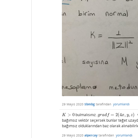
29 Mayıs 2020
Sbmbg
tarafından
yorumlandı
>
0
bulmalısınız.
=
2
(
4
,
,
)
K
>
0
g
r
a
d
f
=
2
(
4
x
,
y
,
z
)
K
g
r
a
d
f
x
y
z
bağımsız vektör seçersek bunlar teğet uzay
bağımsız olduklarından baz olarak alınabilirl
29 Mayıs 2020
alpercay
tarafından
yorumlandı