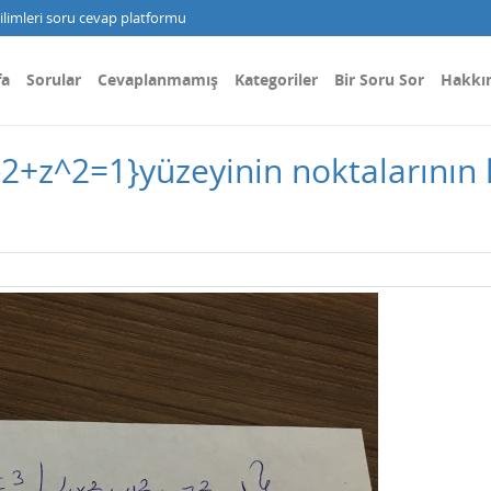
limleri soru cevap platformu
fa
Sorular
Cevaplanmamış
Kategoriler
Bir Soru Sor
Hakkı
2+z^2=1}yüzeyinin noktalarının 