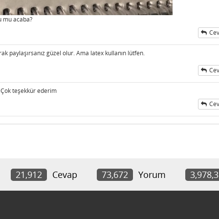
ru mu acaba?
Cev
k paylaşırsanız güzel olur. Ama latex kullanın lütfen.
Cev
Çok teşekkür ederim
Cev
21,912
Cevap
73,672
Yorum
3,978,