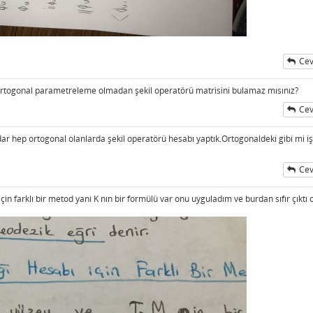
Cev
 Ortogonal parametreleme olmadan şekil operatörü matrisini bulamaz mısınız?
Cev
r hep ortogonal olanlarda şekil operatörü hesabı yaptık.Ortogonaldeki gibi mi i
Cev
in farklı bir metod yani K nın bir formülü var onu uyguladım ve burdan sıfır çıktı 