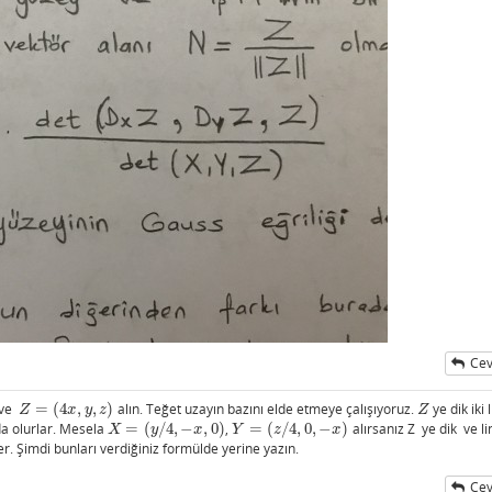
Cev
ve
=
(
4
,
,
)
alın. Teğet uzayın bazını elde etmeye çalışıyoruz.
ye dik iki 
Z
=
(
4
x
,
y
,
z
)
Z
Z
x
y
z
Z
da olurlar. Mesela
=
(
/
4
,
−
,
0
)
,
=
(
/
4
,
0
,
−
)
alırsanız Z ye dik ve l
X
=
(
y
/
4
,
−
x
,
0
)
Y
=
(
z
/
4
,
0
,
−
x
)
X
y
x
Y
z
x
er. Şimdi bunları verdiğiniz formülde yerine yazın.
Cev