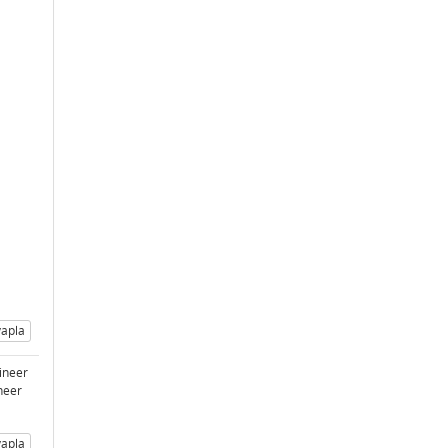
apla
lineer
ineer
apla