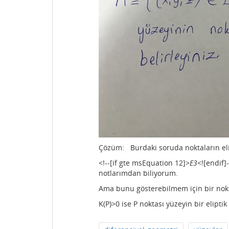
Çözüm: Burdaki soruda noktaların eli
<!--[if gte msEquation 12]>
E
3
<![endif]
notlarımdan biliyorum.
Ama bunu gösterebilmem için bir nok
K(P)>0 ise P noktası yüzeyin bir elipt