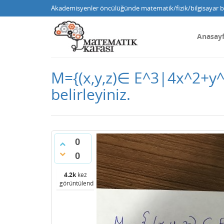
Akademisyenler öncülüğünde matematik/fizik/bilgisayar bi
Anasay
M={(x,y,z)∈ E^3|4x^2+y^
belirleyiniz.
0
0
4.2k
kez
görüntülendi