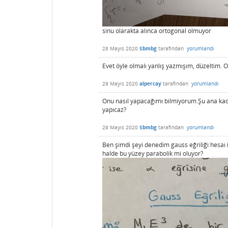
sinu olarakta alınca ortogonal olmuyor
28 Mayıs 2020
Sbmbg
tarafından
yorumlandı
Evet öyle olmalı yanlış yazmışım, düzeltim.
29 Mayıs 2020
alpercay
tarafından
yorumlandı
Onu nasıl yapacağımı bilmiyorum.Şu ana kada
yapıcaz?
29 Mayıs 2020
Sbmbg
tarafından
yorumlandı
Ben şimdi şeyi denedim gauss eğriliği hesaı iç
halde bu yüzey parabolik mi oluyor?