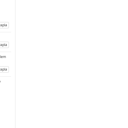
apla
apla
şlem
apla
o