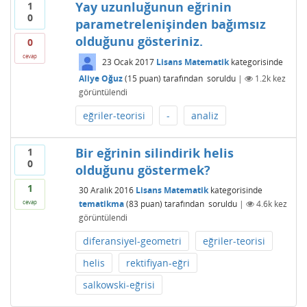
Yay uzunluğunun eğrinin
1
0
parametrelenişinden bağımsız
olduğunu gösteriniz.
0
cevap
23 Ocak 2017
Lisans Matematik
kategorisinde
Aliye Oğuz
(
15
puan)
tarafından
soruldu
|
1.2k
kez
görüntülendi
eğriler-teorisi
-
analiz
Bir eğrinin silindirik helis
1
0
olduğunu göstermek?
1
30 Aralık 2016
Lisans Matematik
kategorisinde
tematikma
(
83
puan)
tarafından
soruldu
|
4.6k
kez
cevap
görüntülendi
diferansiyel-geometri
eğriler-teorisi
helis
rektifiyan-eğri
salkowski-eğrisi