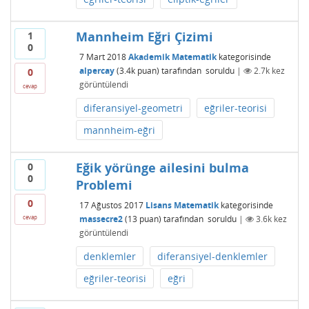
Mannheim Eğri Çizimi
1
0
7 Mart 2018
Akademik Matematik
kategorisinde
alpercay
(
3.4k
puan)
tarafından
soruldu
|
2.7k
kez
0
görüntülendi
cevap
diferansiyel-geometri
eğriler-teorisi
mannheim-eğri
Eğik yörünge ailesini bulma
0
0
Problemi
0
17 Ağustos 2017
Lisans Matematik
kategorisinde
massecre2
(
13
puan)
tarafından
soruldu
|
3.6k
kez
cevap
görüntülendi
denklemler
diferansiyel-denklemler
eğriler-teorisi
eğri