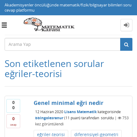
Akademisyenler öncülüğünde matematik/fizik/bilgisayar bilimleri soru
cevap platformu
Toggle
navigation
Son etiketlenen sorular
eğriler-teorisi
Genel minimal eğri nedir
0
0
12 Haziran 2020
Lisans Matematik
kategorisinde
bbingolesranur
(
11
puan)
tarafından
soruldu
|
753
0
kez görüntülendi
cevap
eğriler-teorisi
diferensiyel-geometri