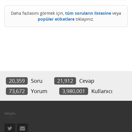
Daha fazlasını görmek için,
tüm soruların listesine
veya
popüler etiketlere
tıklayınız.
20,359
Soru
21,912
Cevap
73,672
Yorum
3,980,001
Kullanıcı
İletişim