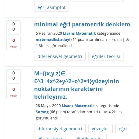
eğri-asimptot
minimal eğri parametrik denklem
0
0
6 Haziran 2020
Lisans Matematik
kategorisinde
matematikci.adayi
(
11
puan)
tarafından
soruldu
|
0
1.8k
kez görüntülendi
cevap
diferensiyel-geometri
eğriler-teorisi
M={(x,y,z)∈
0
0
E^3|4x^2+y^2+z^2=1}yüzeyinin
noktalarının karakterini
0
belirleyiniz.
cevap
28 Mayıs 2020
Lisans Matematik
kategorisinde
Sbmbg
(
66
puan)
tarafından
soruldu
|
4.2k
kez
görüntülendi
diferansiyel-geometri
yüzeyler
eğri
eğriler-teorisi
eliptik-egriler