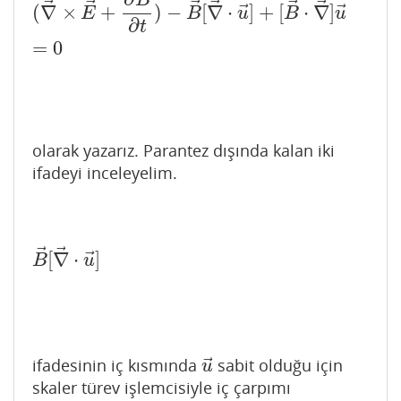
B
⃗
⃗
⃗
⃗
⃗
⃗
⃗
⃗
(
∇
×
+
)
−
[
∇
⋅
]
+
[
⋅
∇
]
E
B
u
B
u
∂
t
=
0
olarak yazarız. Parantez dışında kalan iki
ifadeyi inceleyelim.
⃗
⃗
⃗
[
∇
⋅
]
B
→
[
∇
→
⋅
u
→
]
B
u
⃗
ifadesinin iç kısmında
sabit olduğu için
u
→
u
skaler türev işlemcisiyle iç çarpımı