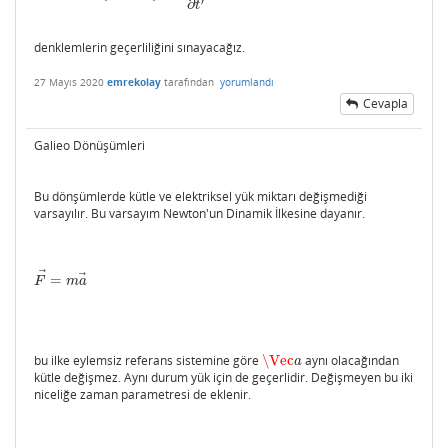
′
∂
t
denklemlerin geçerliliğini sınayacağız.
27 Mayıs 2020
emrekolay
tarafından
yorumlandı
Cevapla
Galieo Dönüşümleri
Bu dönşümlerde kütle ve elektriksel yük miktarı değişmediği
varsayılır. Bu varsayım Newton'un Dinamik İlkesine dayanır.
⃗
⃗
=
F
→
=
m
a
→
F
m
a
bu ilke eylemsiz referans sistemine göre
\Vec
aynı olacağından
\Vec
a
a
kütle değişmez. Aynı durum yük için de geçerlidir. Değişmeyen bu iki
niceliğe zaman parametresi de eklenir.