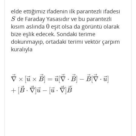
elde ettiğimiz ifadenin ilk parantezli ifadesi
de Faraday Yasasıdır ve bu parantezli
S
S
0
kısım aslında
eşit olsa da görüntü olarak
0
bize eşlik edecek. Sondaki terime
dokunmayıp, ortadaki terimi vektör çarpım
kuralıyla
⃗
⃗
⃗
⃗
⃗
⃗
∇
→
×
[
u
→
×
B
→
]
=
u
→
[
∇
→
⋅
B
→
]
−
B
→
[
∇
→
⋅
u
→
]
+
[
B
→
⋅
⃗
⃗
⃗
∇
×
[
×
]
=
[
∇
⋅
]
−
[
∇
⋅
]
u
B
u
B
B
u
⃗
⃗
⃗
⃗
⃗
⃗
+
[
⋅
∇
]
−
[
⋅
∇
]
B
u
u
B