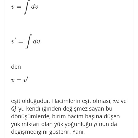
∫
=
v
=
∫
d
v
v
d
v
∫
′
=
v
′
=
∫
d
v
v
d
v
den
′
=
v
=
v
′
v
v
eşit olduğudur. Hacimlerin eşit olması,
ve
m
m
yu kendiliğinden değişmez sayan bu
Q
Q
dönüşümlerde, birim hacim başına düşen
yük miktarı olan yük yoğunluğu
nun da
ρ
ρ
değişmediğini gösterir. Yani,