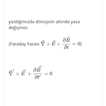
yazdığımızda dönüşüm altında yasa
değişmez.
⃗
∂
B
⃗
⃗
∇
×
+
=
0
{Faraday Yasası
}
∇
→
×
E
→
+
∂
B
→
∂
t
=
0
E
∂
t
′
⃗
∂
B
′
′
⃗
⃗
∇
×
+
=
0
∇
→
′
×
E
→
′
+
∂
B
→
′
∂
t
′
=
0
E
′
∂
t