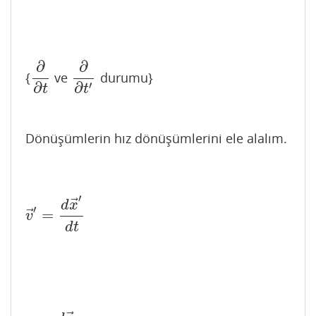
∂
∂
{
ve
durumu}
∂
∂
t
∂
∂
t
′
′
∂
∂
t
t
Dönüşümlerin hız dönüşümlerini ele alalım.
′
⃗
d
x
′
⃗
=
v
→
′
=
d
x
→
′
d
t
v
d
t