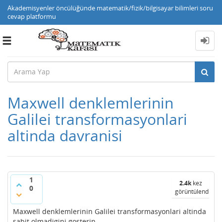
Akademisyenler öncülüğünde matematik/fizik/bilgisayar bilimleri soru
cevap platformu
Toggle
navigation
Maxwell denklemlerinin
Galilei transformasyonlari
altinda davranisi
1
2.4k
kez
0
görüntülendi
Maxwell denklemlerinin Galilei transformasyonlari altinda
sabit olmadigini gosterin