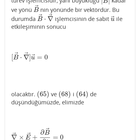
|
|
türev işlemcisidir, yani büyüklüğü
kadar
|
B
→
|
B
⃗
ve yönü
nin yönünde bir vektördür. Bu
B
→
B
⃗
⃗
⃗
⋅
∇
durumda
işlemcisinin de sabit
ile
B
→
⋅
∇
→
u
→
B
u
etkileşiminin sonucu
⃗
⃗
⃗
[
⋅
∇
]
=
0
[
B
→
⋅
∇
→
]
u
→
=
0
B
u
(
65
)
(
68
)
(
64
)
olacaktır.
ve
i
de
(
65
)
(
68
)
(
64
)
düşündüğümüzde, elimizde
⃗
∂
B
⃗
⃗
∇
×
+
=
0
∇
→
×
E
→
+
∂
B
→
∂
t
=
0
E