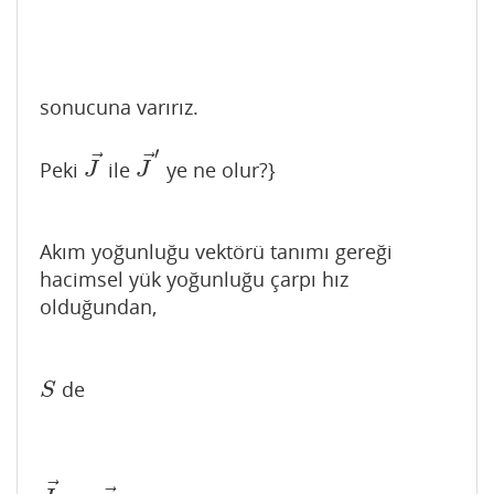
sonucuna varırız.
′
⃗
⃗
Peki
ile
ye ne olur?}
J
→
J
→
′
J
J
Akım yoğunluğu vektörü tanımı gereği
hacimsel yük yoğunluğu çarpı hız
olduğundan,
de
S
S
⃗