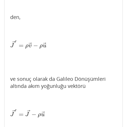
den,
′
⃗
⃗
⃗
=
−
J
→
′
=
ρ
v
→
−
ρ
u
→
J
ρ
v
ρ
u
ve sonuç olarak da Galileo Dönüşümleri
altında akım yoğunluğu vektörü
′
⃗
⃗
⃗
=
−
J
→
′
=
J
→
−
ρ
u
→
J
J
ρ
u