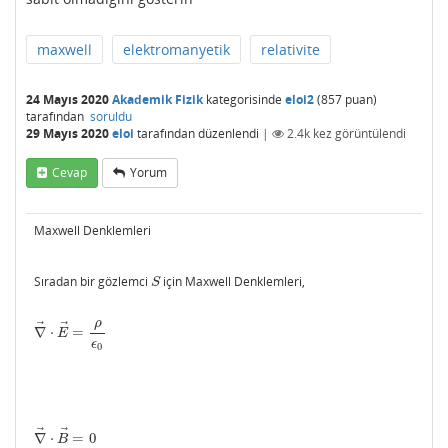
maxwell
elektromanyetik
relativite
24 Mayıs 2020
Akademik Fizik
kategorisinde
eloi2
(
857
puan)
tarafından
soruldu
29 Mayıs 2020
eloi
tarafından
düzenlendi
|
2.4k
kez görüntülendi
Cevap
Yorum
Maxwell Denklemleri
Sıradan bir gözlemci
için Maxwell Denklemleri,
S
S
ρ
⃗
⃗
∇
⋅
=
∇
→
⋅
E
→
=
ρ
ϵ
0
E
ϵ
0
⃗
⃗
∇
⋅
=
0
∇
→
⋅
B
→
=
0
B