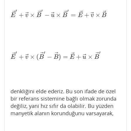
′
′
′
⃗
⃗
⃗
⃗
⃗
⃗
⃗
⃗
+
×
−
×
=
+
×
E
→
′
+
v
→
×
B
→
′
−
u
→
×
B
→
′
=
E
→
+
v
→
×
B
→
E
v
B
u
B
E
v
B
′
′
′
⃗
⃗
⃗
⃗
⃗
⃗
⃗
+
×
(
−
)
=
+
×
E
→
′
+
v
→
×
(
B
→
′
−
B
→
)
=
E
→
+
u
→
×
B
→
′
E
v
B
B
E
u
B
denkliğini elde ederiz. Bu son ifade de özel
bir referans sistemine bağlı olmak zorunda
değiliz, yani hız sıfır da olabilir. Bu yüzden
manyetik alanın korunduğunu varsayarak,