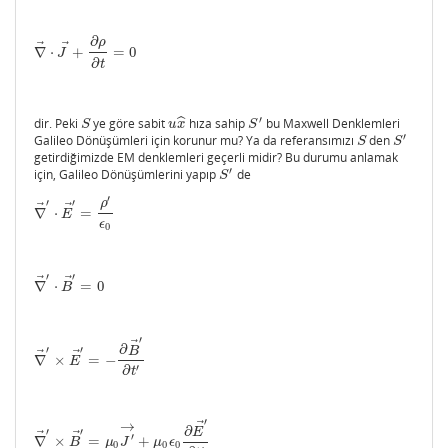
∂
ρ
⃗
⃗
∇
⋅
+
=
0
∇
→
⋅
J
→
+
∂
ρ
∂
t
=
0
J
∂
t
′
ˆ
dir. Peki
ye göre sabit
hıza sahip
bu Maxwell Denklemleri
S
u
x
^
S
′
S
u
x
S
′
Galileo Dönüşümleri için korunur mu? Ya da referansımızı
den
S
S
′
S
S
getirdiğimizde EM denklemleri geçerli midir? Bu durumu anlamak
′
için, Galileo Dönüşümlerini yapıp
de
S
′
S
′
ρ
′
′
⃗
⃗
∇
⋅
=
∇
→
′
⋅
E
→
′
=
ρ
′
ϵ
0
E
ϵ
0
′
′
⃗
⃗
∇
⋅
=
0
∇
→
′
⋅
B
→
′
=
0
B
′
⃗
∂
B
′
′
⃗
⃗
∇
×
=
−
∇
→
′
×
E
→
′
=
−
∂
B
→
′
∂
t
′
E
′
∂
t
′
⃗
→
∂
E
′
′
⃗
⃗
′
∇
×
=
+
∇
→
′
×
B
→
′
=
μ
0
J
′
→
+
μ
0
ϵ
0
∂
E
→
′
∂
t
′
B
μ
J
μ
ϵ
0
0
0