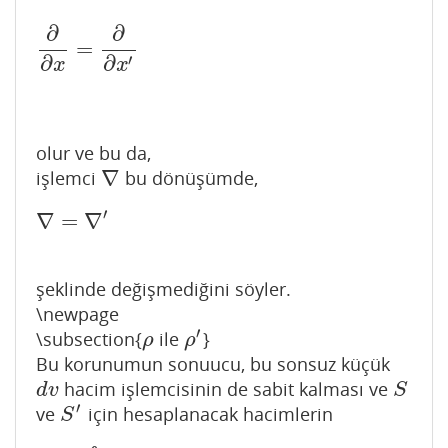
∂
∂
=
∂
∂
x
=
∂
∂
x
′
′
∂
∂
x
x
olur ve bu da,
∇
işlemci
bu dönüşümde,
∇
′
∇
=
∇
∇
=
∇
′
şeklinde değişmediğini söyler.
\newpage
′
\subsection{
ile
}
ρ
ρ
′
ρ
ρ
Bu korunumun sonuucu, bu sonsuz küçük
hacim işlemcisinin de sabit kalması ve
d
v
S
d
v
S
′
ve
için hesaplanacak hacimlerin
S
′
S