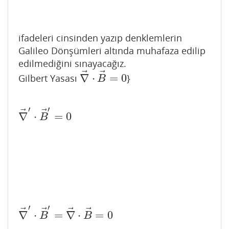
ifadeleri cinsinden yazıp denklemlerin
Galileo Dönşümleri altında muhafaza edilip
edilmediğini sınayacağız.
⃗
⃗
∇
⋅
=
0
Gilbert Yasası
}
∇
→
⋅
B
→
=
0
B
′
′
⃗
⃗
∇
⋅
=
0
∇
→
′
⋅
B
→
′
=
0
B
′
′
⃗
⃗
⃗
⃗
∇
⋅
=
∇
⋅
=
0
∇
→
′
⋅
B
→
′
=
∇
→
⋅
B
→
=
0
B
B