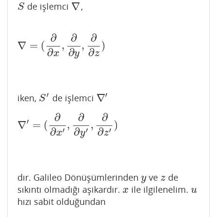
∇
de işlemci
,
S
∇
S
∂
∂
∂
∇
=
(
,
,
)
∇
=
(
∂
∂
x
,
∂
∂
y
,
∂
∂
z
)
∂
∂
∂
x
y
z
′
′
∇
iken,
de işlemci
S
′
∇
′
S
∂
∂
∂
′
∇
=
(
,
,
)
∇
′
=
(
∂
∂
x
′
,
∂
∂
y
′
,
∂
∂
z
′
)
′
′
′
∂
∂
∂
x
y
z
dır. Galileo Dönüşümlerinden
ve
de
y
z
y
z
sıkıntı olmadığı aşikardır.
ile ilgilenelim.
x
u
x
u
hızı sabit olduğundan