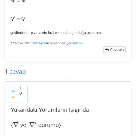
=
m
′
=
m
m
m
′
=
Q
′
=
Q
Q
Q
şeklindedir.
ve
nin hızlarının da eş olduğu aşikardır.
y
z
y
z
27 Mayıs 2020
emrekolay
tarafından
yorumlandı
Cevapla
1
cevap
1
0
Yukarıdaki Yorumların Işığında
′
∇
∇
{
ve
durumu}
∇
∇
′