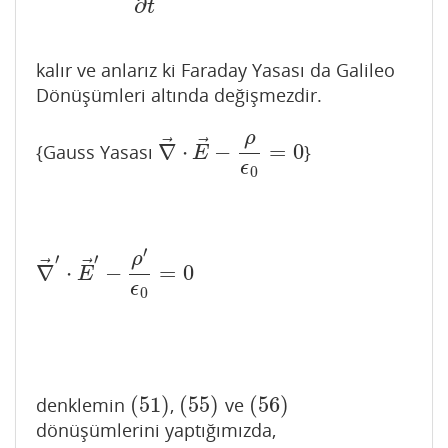
∂
t
kalır ve anlarız ki Faraday Yasası da Galileo
Dönüşümleri altında değişmezdir.
ρ
⃗
⃗
∇
⋅
−
=
0
{Gauss Yasası
}
∇
→
⋅
E
→
−
ρ
ϵ
0
=
0
E
ϵ
0
′
ρ
′
′
⃗
⃗
∇
⋅
−
=
0
∇
→
′
⋅
E
→
′
−
ρ
′
ϵ
0
=
0
E
ϵ
0
(
51
)
(
55
)
(
56
)
denklemin
,
ve
(
51
)
(
55
)
(
56
)
dönüşümlerini yaptığımızda,