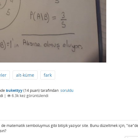
ler
alt-küme
fark
nde
bukettyy
(
14
puan)
tarafından
soruldu
di
|
6.3k
kez görüntülendi
 de matematik semboluymus gibi bitişik yazıyor site. Bunu düzeltmek için, "ise"d
sın?