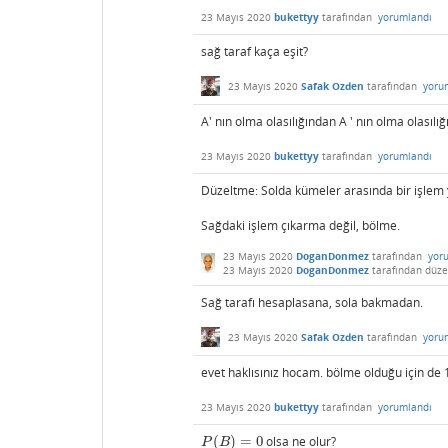
23 Mayıs 2020
bukettyy
tarafından
yorumlandı
sağ taraf kaça eşit?
23 Mayıs 2020
Safak Ozden
tarafından
yoru
A' nın olma olasılığından A ' nın olma olasılı
23 Mayıs 2020
bukettyy
tarafından
yorumlandı
Düzeltme: Solda kümeler arasında bir işlem
Sağdaki işlem çıkarma değil, bölme.
23 Mayıs 2020
DoganDonmez
tarafından
yor
23 Mayıs 2020
DoganDonmez
tarafından
düze
Sağ tarafı hesaplasana, sola bakmadan.
23 Mayıs 2020
Safak Ozden
tarafından
yoru
evet haklısınız hocam. bölme olduğu için de 1'
23 Mayıs 2020
bukettyy
tarafından
yorumlandı
(
)
=
0
olsa ne olur?
P
(
B
)
=
0
P
B