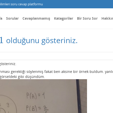
limleri soru cevap platformu
fa
Sorular
Cevaplanmamış
Kategoriler
Bir Soru Sor
Hakkı
1
olduğunu gösteriniz.
österiniz.
lanması gerektiği söylenmiş fakat ben aksine bir örnek buldum. yanl
görseldeki gibi düşündüm.