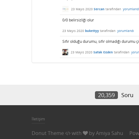
23 Mayıs 2020
Sercan
tarafından
yorumland
0/0 belirsizliği olur
23 Mayıs 2020
bukettyy
tarafından
yorumlandı
Sıfır olduğu durumu, sıfır olmadığı durumu 
23 Mayıs 2020
Safak Ozden
tarafından
yoru
20,359
Soru
İletişim
Donut Theme
with
by
Amiya Sahu
Pow