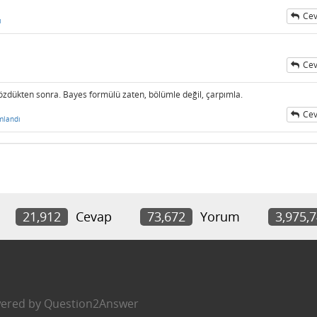
Cev
ı
Cev
çözdükten sonra. Bayes formülü zaten, bölümle değil, çarpımla.
Cev
mlandı
21,912
Cevap
73,672
Yorum
3,975,
ered by
Question2Answer