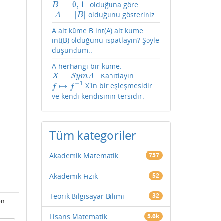
=
[
0
,
1
]
olduğuna göre
B
=
[
0
,
1
]
B
|
|
=
|
|
olduğunu gösteriniz.
|
A
|
=
|
B
|
A
B
A alt küme B int(A) alt kume
int(B) olduğunu ispatlayın? Şöyle
düşündüm..
A herhangi bir küme.
=
. Kanıtlayın:
X
=
S
y
m
A
X
S
y
m
A
−
1
↦
X'in bir eşleşmesidir
f
↦
f
−
1
f
f
ve kendi kendisinin tersidir.
Tüm kategoriler
Akademik Matematik
737
Akademik Fizik
52
Teorik Bilgisayar Bilimi
32
en
Lisans Matematik
5.6k