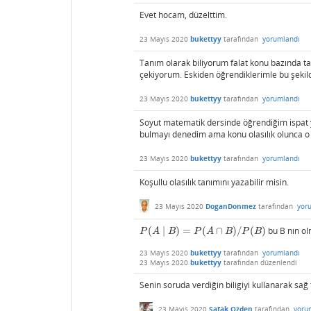
Evet hocam, düzelttim.
23 Mayıs 2020
bukettyy
tarafından
yorumlandı
Tanım olarak biliyorum falat konu bazında 
çekiyorum. Eskiden öğrendiklerimle bu şekil
23 Mayıs 2020
bukettyy
tarafından
yorumlandı
Soyut matematik dersinde öğrendiğim ispat 
bulmayı denedim ama konu olasılık olunca o 
23 Mayıs 2020
bukettyy
tarafından
yorumlandı
Koşullu olasılık tanımını yazabilir misin.
23 Mayıs 2020
DoganDonmez
tarafından
yor
(
∣
)
=
(
∩
)
/
(
)
bu B nın olm
P
(
A
∣
B
)
=
P
(
A
∩
B
)
/
P
(
B
)
P
A
B
P
A
B
P
B
23 Mayıs 2020
bukettyy
tarafından
yorumlandı
23 Mayıs 2020
bukettyy
tarafından
düzenlendi
Senin soruda verdiğin biligiyi kullanarak sağ 
23 Mayıs 2020
Safak Ozden
tarafından
yoru