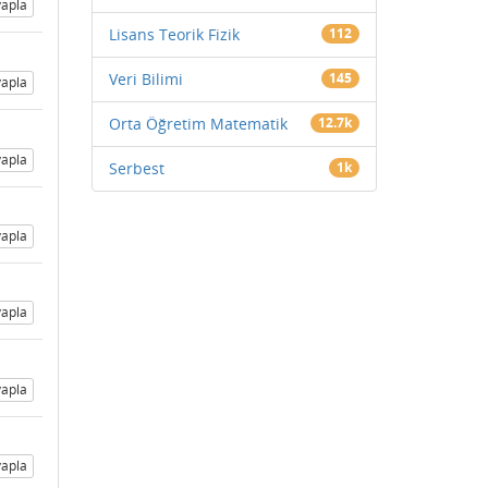
apla
Lisans Teorik Fizik
112
Veri Bilimi
145
apla
Orta Öğretim Matematik
12.7k
apla
Serbest
1k
apla
apla
apla
apla