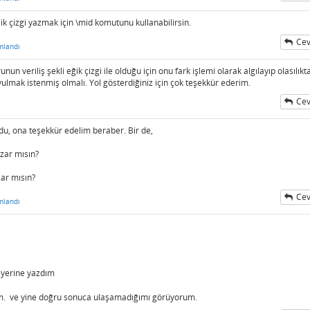
ik çizgi yazmak için \mid komutunu kullanabilirsin.
Cev
mlandı
eriliş şekli eğik çizgi ile olduğu için onu fark işlemi olarak algılayıp olasılıkt
lmak istenmiş olmalı. Yol gösterdiğiniz için çok teşekkür ederim.
Cev
du, ona teşekkür edelim beraber. Bir de,
azar mısın?
zar mısın?
Cev
mlandı
yerine yazdım
m. ve yine doğru sonuca ulaşamadığımı görüyorum.