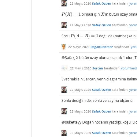
22 Mayıs 2020
Safak Ozden
tarafından
yoru
(
)
=
1
olması için
'in bütün uzay olma
P
(
X
)
=
1
X
P
X
X
22 Mayıs 2020
Safak Ozden
tarafından
yoru
Soru
(
−
)
=
1
değil de (bambaşka bi
P
(
A
−
B
)
=
1
P
A
B
22 Mayıs 2020
DoganDonmez
tarafından
yor
@Şafak, X bütün uzay olursa olasılık 1 olur.
22 Mayıs 2020
Sercan
tarafından
yorumland
Evet haklısın Sercan, venn diagramina bakınc
22 Mayıs 2020
Safak Ozden
tarafından
yoru
Sonlu dediğim de, sonlu ve sayma ölçümü
22 Mayıs 2020
Safak Ozden
tarafından
yoru
@buketteyy Doğan hocanın yazdığı, koşullu ol
22 Mayıs 2020
Safak Ozden
tarafından
yoru