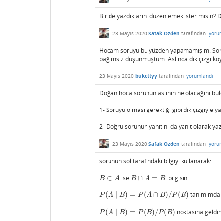
Bir de yazdiklarini düzenlemek ister misin? D
23 Mayıs 2020
Safak Ozden
tarafından
yoru
Hocam soruyu bu yüzden yapamamışım. Sorunun v
bağımsız düşünmüştüm. Aslında dik çizgi koyu
23 Mayıs 2020
bukettyy
tarafından
yorumlandı
Doğan hoca sorunun aslının ne olacağını bul
1- Soruyu olması gerektiği gibi dik çizgiyle y
2- Doğru sorunun yanıtını da yanıt olarak ya
23 Mayıs 2020
Safak Ozden
tarafından
yoru
sorunun sol tarafındaki bilgiyi kullanarak:
⊂
ise
∩
=
bilgisini
B
⊂
A
B
∩
A
=
B
B
A
B
A
B
(
∣
)
=
(
∩
)
/
(
)
tanımımda 
P
(
A
∣
B
)
=
P
(
A
∩
B
)
/
P
(
B
)
P
A
B
P
A
B
P
B
(
∣
)
=
(
)
/
(
)
noktasına geldi
P
(
A
∣
B
)
=
P
(
B
)
/
P
(
B
)
P
A
B
P
B
P
B