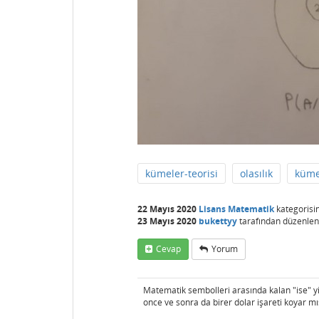
kümeler-teorisi
olasılık
küme
22 Mayıs 2020
Lisans Matematik
kategorisi
23 Mayıs 2020
bukettyy
tarafından
düzenlen
Cevap
Yorum
Matematik sembolleri arasında kalan "ise" yi
once ve sonra da birer dolar işareti koyar mı