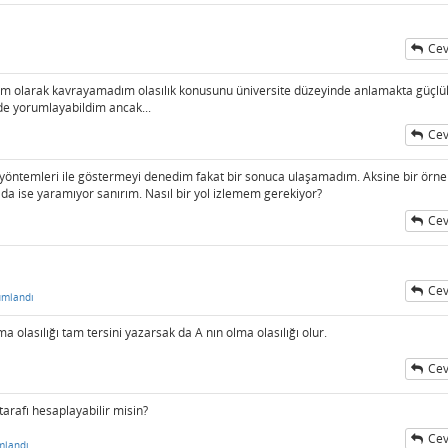
Cev
tam olarak kavrayamadım olasılık konusunu üniversite düzeyinde anlamakta güçlü
de yorumlayabildim ancak...
Cev
yöntemleri ile göstermeyi denedim fakat bir sonuca ulaşamadım. Aksine bir örne
da ise yaramıyor sanırım. Nasıl bir yol izlemem gerekiyor?
Cev
Cev
umlandı
a olasılığı tam tersini yazarsak da A nın olma olasılığı olur.
Cev
tarafı hesaplayabilir misin?
Cev
mlandı