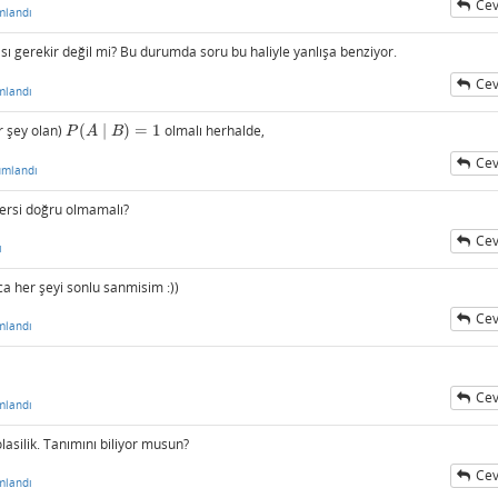
Cev
mlandı
sı gerekir değil mi? Bu durumda soru bu haliyle yanlışa benziyor.
Cev
mlandı
r şey olan)
(
∣
)
=
1
olmalı herhalde,
P
(
A
∣
B
)
=
1
P
A
B
Cev
umlandı
 Tersi doğru olmamalı?
Cev
ı
a her şeyi sonlu sanmisim :))
Cev
mlandı
Cev
mlandı
asilik. Tanımını biliyor musun?
Cev
mlandı