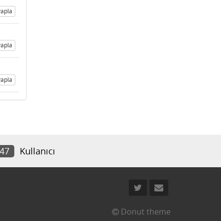
apla
apla
apla
747
Kullanıcı
Donut theme