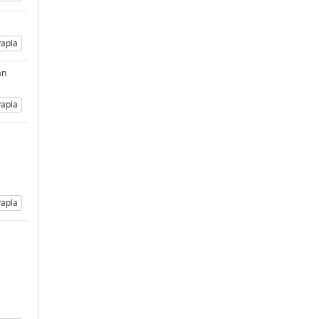
apla
an
apla
apla