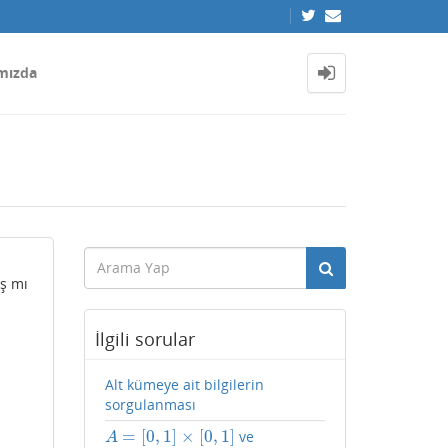
mızda
ış mı
İlgili sorular
Alt kümeye ait bilgilerin
sorgulanması
=
[
0
,
1
]
×
[
0
,
1
]
ve
A
=
[
0
,
1
]
×
[
0
,
1
]
A