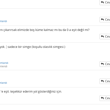
Cev
Cev
mlandı
ğını çıkarırsak elimizde boş küme kalmaz mı bu da 0 a eşit değil mi?
Cev
 yok.
∣
sadece bir simge (koşullu olasılık simgesi.)
∣
umlandı
Cev
nlendi
Cev
mlandı
e eşit. teşekkür ederim yol gösterdiğiniz için.
Cev