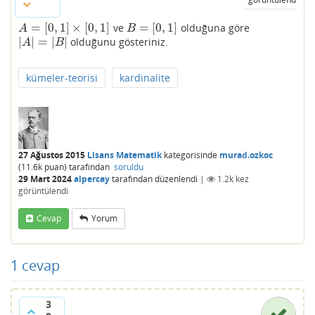
=
[
0
,
1
]
×
[
0
,
1
]
=
[
0
,
1
]
ve
olduğuna göre
A
=
[
0
,
1
]
×
[
0
,
1
]
B
=
[
0
,
1
]
A
B
|
|
=
|
|
olduğunu gösteriniz.
|
A
|
=
|
B
|
A
B
kümeler-teorisi
kardinalite
27 Ağustos 2015
Lisans Matematik
kategorisinde
murad.ozkoc
(
11.6k
puan)
tarafından
soruldu
29 Mart 2024
alpercay
tarafından
düzenlendi
|
1.2k
kez
görüntülendi
Cevap
Yorum
1
cevap
3