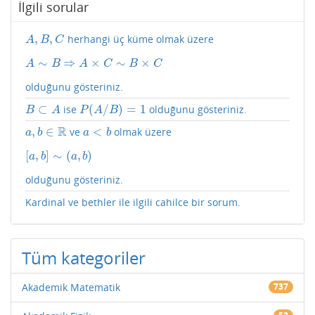
İlgili sorular
,
,
herhangi üç küme olmak üzere
A
,
B
,
C
A
B
C
∼
⇒
×
∼
×
A
∼
B
⇒
A
×
C
∼
B
×
C
A
B
A
C
B
C
olduğunu gösteriniz.
⊂
(
/
)
=
1
ise
olduğunu gösteriniz.
B
⊂
A
P
(
A
/
B
)
=
1
B
A
P
A
B
R
,
∈
<
ve
olmak üzere
a
,
b
∈
R
a
<
b
a
b
a
b
[
,
]
∼
(
,
)
[
a
,
b
]
∼
(
a
,
b
)
a
b
a
b
olduğunu gösteriniz.
Kardinal ve bethler ile ilgili cahilce bir sorum.
Tüm kategoriler
Akademik Matematik
737