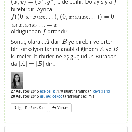
(
,
)
=
(
,
)
elde edilir. Dolayısıyla
(
x
,
y
)
=
(
x
∗
,
y
∗
)
f
x
y
x
y
f
birebirdir. Ayrıca
(
(
0
,
.
.
.
)
,
(
0
,
.
.
.
)
)
=
0
,
f
(
(
0
,
x
1
x
3
x
5
.
.
.
)
,
(
0
,
x
2
x
4
x
6
.
.
.
)
)
=
0
,
x
1
x
2
x
3
x
4
.
.
.
=
x
f
x
x
x
x
x
x
1
3
5
2
4
6
.
.
.
=
x
x
x
x
x
1
2
3
4
olduğundan
örtendir.
f
f
Sonuç olarak
dan
ye birebir ve örten
A
B
A
B
bir fonksiyon tanımlanabildiğinden
ve
A
B
A
B
kümeleri birbirlerine eş güçlüdür. Buradan
|
|
=
|
|
da
dır..
|
A
|
=
|
B
|
A
B
27 Ağustos 2015
ece çelik
(
470
puan)
tarafından
cevaplandı
28 Ağustos 2015
murad.ozkoc
tarafından
seçilmiş
Ilgili Bir Soru Sor
Yorum