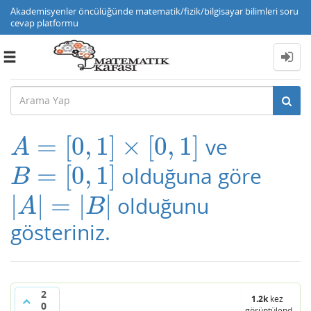
Akademisyenler öncülüğünde matematik/fizik/bilgisayar bilimleri soru
cevap platformu
Toggle
navigation
=
[
0
,
1
]
×
[
0
,
1
]
ve
A
=
[
0
,
1
]
×
[
0
,
1
]
A
=
[
0
,
1
]
olduğuna göre
B
=
[
0
,
1
]
B
|
|
=
|
|
olduğunu
|
A
|
=
|
B
|
A
B
gösteriniz.
2
1.2k
kez
0
görüntülendi