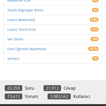
Akademik Fizik
52
Teorik Bilgisayar Bilimi
32
Lisans Matematik
5.6k
Lisans Teorik Fizik
112
Veri Bilimi
145
Orta Öğretim Matematik
12.7k
Serbest
1k
20,359
Soru
21,912
Cevap
73,672
Yorum
3,983,562
Kullanıcı