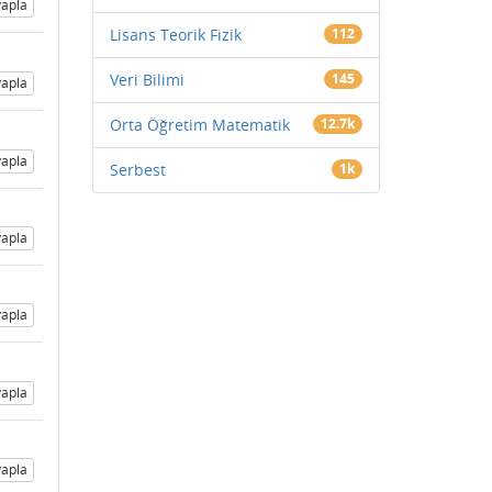
apla
Lisans Teorik Fizik
112
Veri Bilimi
145
apla
Orta Öğretim Matematik
12.7k
apla
Serbest
1k
apla
apla
apla
apla