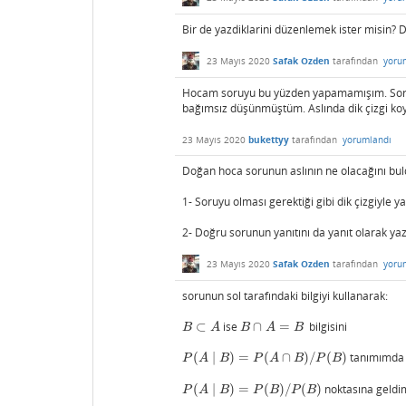
Bir de yazdiklarini düzenlemek ister misin? D
23 Mayıs 2020
Safak Ozden
tarafından
yoru
Hocam soruyu bu yüzden yapamamışım. Sorunun v
bağımsız düşünmüştüm. Aslında dik çizgi koyu
23 Mayıs 2020
bukettyy
tarafından
yorumlandı
Doğan hoca sorunun aslının ne olacağını bul
1- Soruyu olması gerektiği gibi dik çizgiyle y
2- Doğru sorunun yanıtını da yanıt olarak ya
23 Mayıs 2020
Safak Ozden
tarafından
yoru
sorunun sol tarafındaki bilgiyi kullanarak:
⊂
ise
∩
=
bilgisini
B
⊂
A
B
∩
A
=
B
B
A
B
A
B
(
∣
)
=
(
∩
)
/
(
)
tanımımda 
P
(
A
∣
B
)
=
P
(
A
∩
B
)
/
P
(
B
)
P
A
B
P
A
B
P
B
(
∣
)
=
(
)
/
(
)
noktasına geldi
P
(
A
∣
B
)
=
P
(
B
)
/
P
(
B
)
P
A
B
P
B
P
B