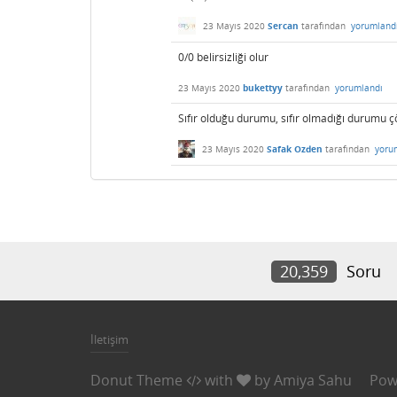
23 Mayıs 2020
Sercan
tarafından
yorumland
0/0 belirsizliği olur
23 Mayıs 2020
bukettyy
tarafından
yorumlandı
Sıfır olduğu durumu, sıfır olmadığı durumu 
23 Mayıs 2020
Safak Ozden
tarafından
yoru
20,359
Soru
İletişim
Donut Theme
with
by
Amiya Sahu
Pow