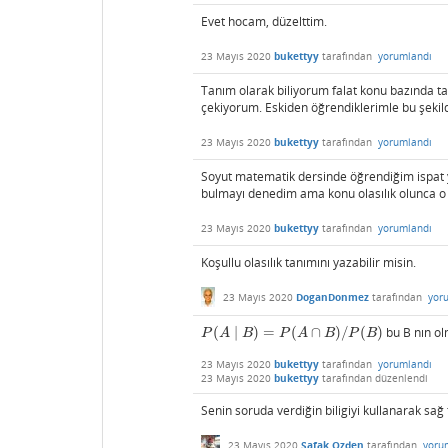
Evet hocam, düzelttim.
23 Mayıs 2020
bukettyy
tarafından
yorumlandı
Tanım olarak biliyorum falat konu bazında 
çekiyorum. Eskiden öğrendiklerimle bu şekil
23 Mayıs 2020
bukettyy
tarafından
yorumlandı
Soyut matematik dersinde öğrendiğim ispat 
bulmayı denedim ama konu olasılık olunca o 
23 Mayıs 2020
bukettyy
tarafından
yorumlandı
Koşullu olasılık tanımını yazabilir misin.
23 Mayıs 2020
DoganDonmez
tarafından
yor
(
∣
)
=
(
∩
)
/
(
)
bu B nın olm
P
(
A
∣
B
)
=
P
(
A
∩
B
)
/
P
(
B
)
P
A
B
P
A
B
P
B
23 Mayıs 2020
bukettyy
tarafından
yorumlandı
23 Mayıs 2020
bukettyy
tarafından
düzenlendi
Senin soruda verdiğin biligiyi kullanarak sağ 
23 Mayıs 2020
Safak Ozden
tarafından
yoru