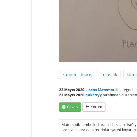
kümeler-teorisi
olasılık
küme
22 Mayıs 2020
Lisans Matematik
kategorisi
23 Mayıs 2020
bukettyy
tarafından
düzenlen
Cevap
Yorum
Matematik sembolleri arasında kalan "ise" yi
once ve sonra da birer dolar işareti koyar mı