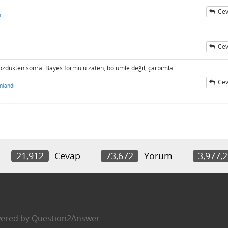
Cev
ı
Cev
çözdükten sonra. Bayes formülü zaten, bölümle değil, çarpımla.
Cev
mlandı
21,912
Cevap
73,672
Yorum
3,977,
ered by
Question2Answer