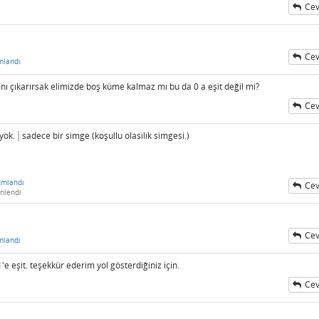
Cev
Cev
mlandı
ğını çıkarırsak elimizde boş küme kalmaz mı bu da 0 a eşit değil mi?
Cev
 yok.
∣
sadece bir simge (koşullu olasılık simgesi.)
∣
umlandı
Cev
nlendi
Cev
mlandı
e eşit. teşekkür ederim yol gösterdiğiniz için.
Cev