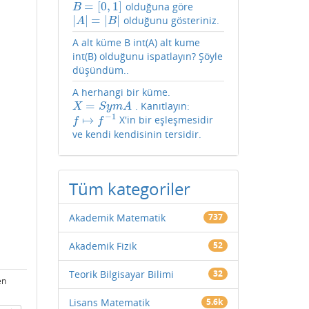
=
[
0
,
1
]
olduğuna göre
B
=
[
0
,
1
]
B
|
|
=
|
|
olduğunu gösteriniz.
|
A
|
=
|
B
|
A
B
A alt küme B int(A) alt kume
int(B) olduğunu ispatlayın? Şöyle
düşündüm..
A herhangi bir küme.
=
. Kanıtlayın:
X
=
S
y
m
A
X
S
y
m
A
−
1
↦
X'in bir eşleşmesidir
f
↦
f
−
1
f
f
ve kendi kendisinin tersidir.
Tüm kategoriler
Akademik Matematik
737
Akademik Fizik
52
Teorik Bilgisayar Bilimi
32
en
Lisans Matematik
5.6k