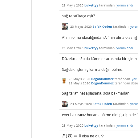
23 Mayıs 2020
bukettyy
tarafından
yorumlandı
sağ taraf kaça eşit?
23 Mayıs 2020
Safak Ozden
tarafından
yoru
A' nın olma olasılığından A ' nın olma olasılı
23 Mayıs 2020
bukettyy
tarafından
yorumlandı
Düzeltme: Solda kümeler arasında bir işlem
Sağdaki işlem çıkarma değil, bölme.
23 Mayıs 2020
DoganDonmez
tarafından
yor
23 Mayıs 2020
DoganDonmez
tarafından
düze
Sağ tarafı hesaplasana, sola bakmadan.
23 Mayıs 2020
Safak Ozden
tarafından
yoru
evet haklısınız hocam. bölme olduğu için de 1'
23 Mayıs 2020
bukettyy
tarafından
yorumlandı
(
)
=
0
olsa ne olur?
P
(
B
)
=
0
P
B