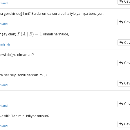
Cev
mlandı
sı gerekir değil mi? Bu durumda soru bu haliyle yanlışa benziyor.
Cev
mlandı
r şey olan)
(
∣
)
=
1
olmalı herhalde,
P
(
A
∣
B
)
=
1
P
A
B
Cev
umlandı
 Tersi doğru olmamalı?
Cev
ı
a her şeyi sonlu sanmisim :))
Cev
mlandı
Cev
mlandı
asilik. Tanımını biliyor musun?
Cev
mlandı