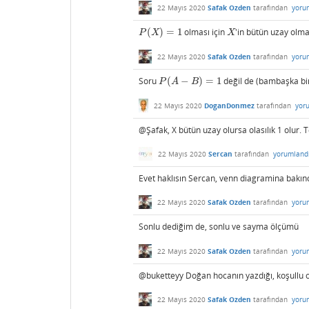
22 Mayıs 2020
Safak Ozden
tarafından
yoru
(
)
=
1
olması için
'in bütün uzay olma
P
(
X
)
=
1
X
P
X
X
22 Mayıs 2020
Safak Ozden
tarafından
yoru
Soru
(
−
)
=
1
değil de (bambaşka bi
P
(
A
−
B
)
=
1
P
A
B
22 Mayıs 2020
DoganDonmez
tarafından
yor
@Şafak, X bütün uzay olursa olasılık 1 olur.
22 Mayıs 2020
Sercan
tarafından
yorumland
Evet haklısın Sercan, venn diagramina bakınc
22 Mayıs 2020
Safak Ozden
tarafından
yoru
Sonlu dediğim de, sonlu ve sayma ölçümü
22 Mayıs 2020
Safak Ozden
tarafından
yoru
@buketteyy Doğan hocanın yazdığı, koşullu ol
22 Mayıs 2020
Safak Ozden
tarafından
yoru