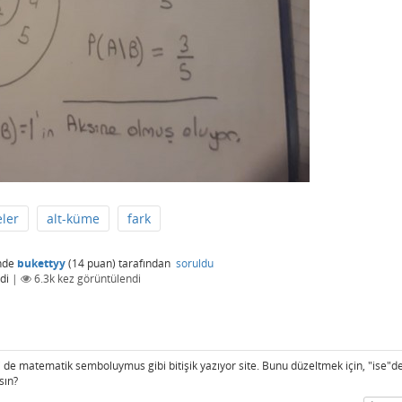
ler
alt-küme
fark
nde
bukettyy
(
14
puan)
tarafından
soruldu
di
|
6.3k
kez görüntülendi
 de matematik semboluymus gibi bitişik yazıyor site. Bunu düzeltmek için, "ise"d
sın?