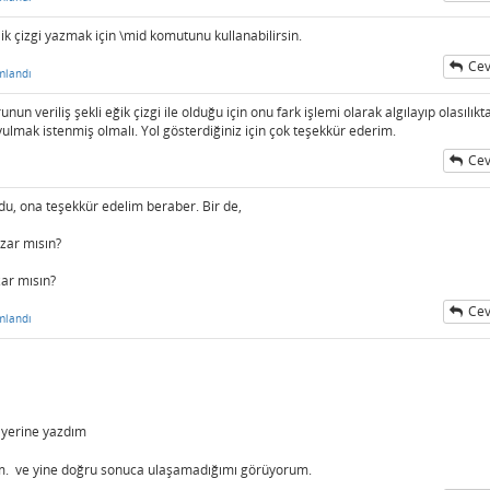
ik çizgi yazmak için \mid komutunu kullanabilirsin.
Cev
mlandı
eriliş şekli eğik çizgi ile olduğu için onu fark işlemi olarak algılayıp olasılıkt
lmak istenmiş olmalı. Yol gösterdiğiniz için çok teşekkür ederim.
Cev
du, ona teşekkür edelim beraber. Bir de,
azar mısın?
zar mısın?
Cev
mlandı
yerine yazdım
m. ve yine doğru sonuca ulaşamadığımı görüyorum.