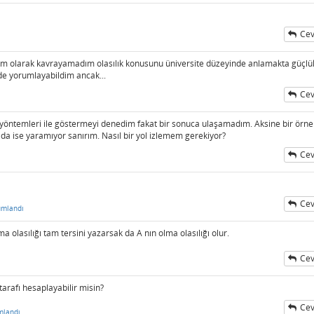
Cev
tam olarak kavrayamadım olasılık konusunu üniversite düzeyinde anlamakta güçlü
de yorumlayabildim ancak...
Cev
yöntemleri ile göstermeyi denedim fakat bir sonuca ulaşamadım. Aksine bir örne
da ise yaramıyor sanırım. Nasıl bir yol izlemem gerekiyor?
Cev
Cev
umlandı
a olasılığı tam tersini yazarsak da A nın olma olasılığı olur.
Cev
tarafı hesaplayabilir misin?
Cev
mlandı