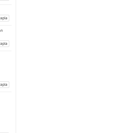
apla
an
apla
apla