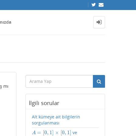
mızda
ış mı
İlgili sorular
Alt kümeye ait bilgilerin
sorgulanması
=
[
0
,
1
]
×
[
0
,
1
]
ve
A
=
[
0
,
1
]
×
[
0
,
1
]
A