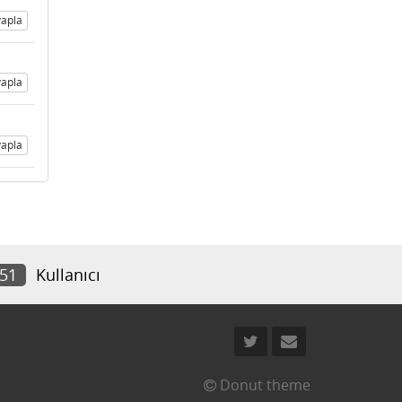
apla
apla
apla
251
Kullanıcı
Donut theme