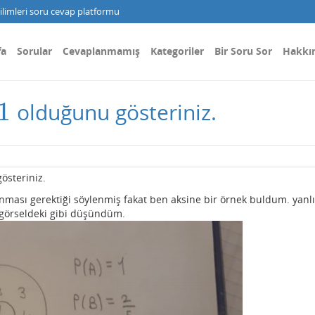
limleri soru cevap platformu
fa
Sorular
Cevaplanmamış
Kategoriler
Bir Soru Sor
Hakkı
1
olduğunu gösteriniz.
österiniz.
lanması gerektiği söylenmiş fakat ben aksine bir örnek buldum. yanl
görseldeki gibi düşündüm.