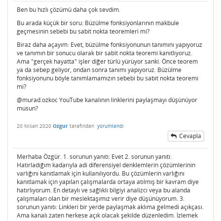
Ben bu hızlı çözümü daha çok sevdim.
Bu arada küçük bir soru: Büzülme fonksiyonlarının makbule
geçmesinin sebebi bu sabit nokta teoremleri mi?
Biraz daha açayım: Evet, büzülme fonksiyonunun tanımını yapıyoruz
ve tanımın bir sonucu olarak bir sabit nokta teoremi kanıtlıyoruz.
Ama "gerçek hayatta" işler diğer türlü yürüyor sanki. Önce teorem
ya da sebep geliyor, ondan sonra tanımı yapıyoruz. Büzülme
fonksiyonunu böyle tanımlamamızın sebebi bu sabit nokta teoremi
mi?
@murad.ozkoc YouTube kanalının linklerini paylaşmayı düşünüyor
musun?
20 Nisan 2020
Ozgur
tarafından
yorumlandı
Cevapla
Merhaba Özgür. 1. sorunun yanıtı: Evet 2. sorunun yanıtı:
Hatırladığım kadarıyla adi diferensiyel denklemlerin çözümlerinin
varlığını kanıtlamak için kullanılıyordu. Bu çözümlerin varlığını
kanıtlamak için yapılan çalışmalarda ortaya atılmış bir kavram diye
hatırlıyorum. En detaylı ve sağlıklı bilgiyi analizci veya bu alanda
çalışmaları olan bir meslektaşımız verir diye düşünüyorum. 3.
sorunun yanıtı: Linkleri bir yerde paylaşmak aklıma gelmedi açıkçası.
Ama kanalı zaten herkese açık olacak şekilde düzenledim. İzlemek