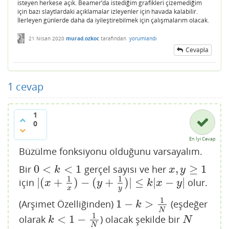
isteyen herkese açık. Beamer’da istediğim grafikleri çizemediğim
için bazı slaytlardaki açıklamalar izleyenler için havada kalabilir.
İlerleyen günlerde daha da iyileştirebilmek için çalışmalarım olacak.
21 Nisan 2020
murad.ozkoc
tarafından
yorumlandı
Cevapla
1
cevap
1
0
En İyi Cevap
Büzülme fonksiyonu olduğunu varsayalım.
0
<
<
1
,
≥
1
Bir
gerçel sayısı ve her
0
<
k
<
1
x
,
y
≥
1
k
x
y
1
1
|
(
+
)
−
(
+
)
|
≤
|
−
|
için
olur.
|
(
x
+
1
x
)
−
(
y
+
1
y
)
|
≤
k
|
x
−
y
|
x
y
k
x
y
x
y
1
1
−
>
(Arşimet Özelliğinden)
(eşdeğer
1
−
k
>
1
N
k
N
1
<
1
−
olarak
) olacak şekilde bir
k
<
1
−
1
N
N
k
N
N