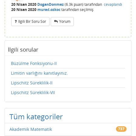
20 Nisan 2020
DoganDonmez
(
6.3k
puan)
tarafından
cevaplandı
20 Nisan 2020
murad.ozkoc
tarafından
seçilmiş
Ilgili Bir Soru Sor
Yorum
İlgili sorular
Büzülme Fonksiyonu-II
Limitin varlığını kanıtlayınız.
Lipschitz Süreklilik-II
Lipschitz Süreklilik-VII
Tüm kategoriler
Akademik Matematik
737