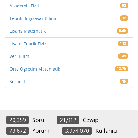
Akademik Fizik
52
Teorik Bilgisayar Bilimi
32
Lisans Matematik
5.6k
Lisans Teorik Fizik
112
Veri Bilimi
145
Orta Öğretim Matematik
12.7k
Serbest
1k
20,359
Soru
21,912
Cevap
73,672
Yorum
3,974,070
Kullanıcı