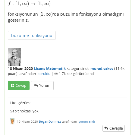
:
[
1
,
∞
)
→
[
1
,
∞
)
f
:
[
1
,
∞
)
→
[
1
,
∞
)
f
[
1
,
∞
)
fonksiyonunun
'da büzülme fonksiyonu olmadığını
[
1
,
∞
)
gösteriniz.
büzülme-fonksiyonu
18 Nisan 2020
Lisans Matematik
kategorisinde
murad.ozkoc
(
11.6k
puan)
tarafından
soruldu
|
1.7k
kez görüntülendi
Cevap
Yorum
Hızlı çözüm:
Sabit noktası yok.
19 Nisan 2020
DoganDonmez
tarafından
yorumlandı
Cevapla