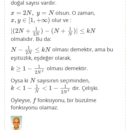
doğal sayısı vardır.
=
2
,
=
olsun. O zaman,
x
=
2
N
,
y
=
N
x
N
y
N
,
∈
[
1
,
+
∞
)
olur ve :
x
,
y
∈
[
1
,
+
∞
)
x
y
1
1
|
(
2
+
)
−
(
+
)
|
≤
|
(
2
N
+
1
2
N
)
−
(
N
+
1
N
)
|
≤
k
N
N
N
k
N
2
N
N
olmalıdır. Bu da:
1
−
≤
olması demektir, ama bu
N
−
1
2
N
≤
k
N
N
k
N
2
N
eşitsizlik, eşdeğer olarak,
1
≥
1
−
olması demektir.
k
≥
1
−
1
2
N
2
k
2
2
N
Oysa ki
sayısının seçiminden,
N
N
1
1
<
1
−
<
1
−
dir. Çelişki.
k
<
1
−
1
N
<
1
−
1
2
N
2
k
2
N
2
N
Öyleyse,
fonksiyonu, bir büzülme
f
f
fonksiyonu olamaz.