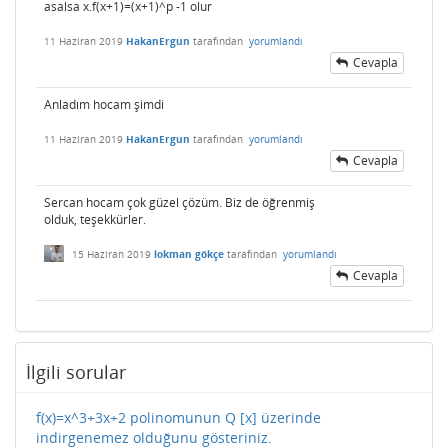
asalsa x.f(x+1)=(x+1)^p -1 olur
11 Haziran 2019
HakanErgun
tarafından
yorumlandı
Cevapla
Anladım hocam şimdi
11 Haziran 2019
HakanErgun
tarafından
yorumlandı
Cevapla
Sercan hocam çok güzel çözüm. Biz de öğrenmiş
olduk, teşekkürler.
15 Haziran 2019
lokman gökçe
tarafından
yorumlandı
Cevapla
İlgili sorular
f(x)=x^3+3x+2 polinomunun Q [x] üzerinde
indirgenemez olduğunu gösteriniz.