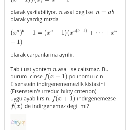
=
olarak yazilabiliyor.
asal degilse
n
n
=
a
b
n
n
a
b
olarak yazdigimizda
(
−
1
)
(
x
a
)
b
−
1
=
(
x
a
−
1
)
(
x
a
(
b
−
1
)
+
⋯
+
x
a
+
1
)
a
b
a
a
b
a
(
)
−
1
=
(
−
1
)
(
+
⋯
+
x
x
x
x
+
1
)
olarak carpanlarina ayrilir.
Tabii ust yontem
asal ise calismaz. Bu
n
n
(
+
1
)
durum icinse
polinomu icin
f
(
x
+
1
)
f
x
Eisenstein indirgenememezlik kistasini
(Eisenstein's irreducibility criterion)
(
+
1
)
uygulayabilirsin.
indirgenemezse
f
(
x
+
1
)
f
x
(
)
de indirgenemez degil mi?
f
(
x
)
f
x