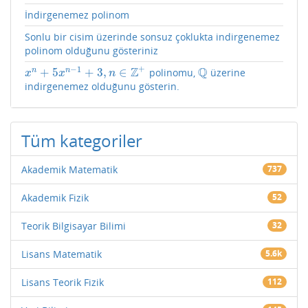
İndirgenemez polinom
Sonlu bir cisim üzerinde sonsuz çoklukta indirgenemez
polinom olduğunu gösteriniz
+
−
1
Z
Q
+
5
+
3
,
∈
n
n
polinomu,
üzerine
x
n
+
5
x
n
−
1
+
3
,
n
∈
Z
+
Q
x
x
n
indirgenemez olduğunu gösterin.
Tüm kategoriler
Akademik Matematik
737
Akademik Fizik
52
Teorik Bilgisayar Bilimi
32
Lisans Matematik
5.6k
Lisans Teorik Fizik
112