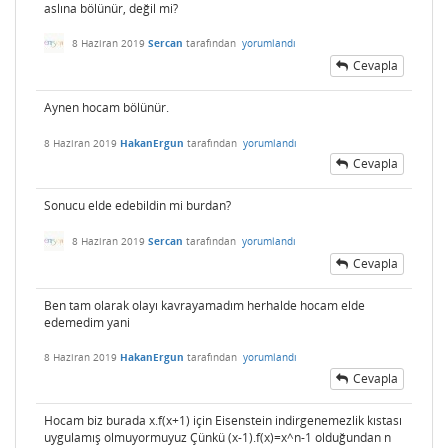
aslına bölünür, değil mi?
8 Haziran 2019
Sercan
tarafından
yorumlandı
Cevapla
Aynen hocam bölünür.
8 Haziran 2019
HakanErgun
tarafından
yorumlandı
Cevapla
Sonucu elde edebildin mi burdan?
8 Haziran 2019
Sercan
tarafından
yorumlandı
Cevapla
Ben tam olarak olayı kavrayamadım herhalde hocam elde
edemedim yani
8 Haziran 2019
HakanErgun
tarafından
yorumlandı
Cevapla
Hocam biz burada x.f(x+1) için Eisenstein indirgenemezlik kıstası
uygulamış olmuyormuyuz Çünkü (x-1).f(x)=x^n-1 olduğundan n