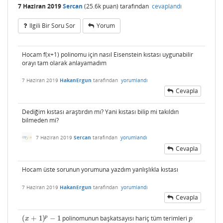
7 Haziran 2019
Sercan
(
25.6k
puan)
tarafından
cevaplandı
Ilgili Bir Soru Sor
Yorum
Hocam f(x+1) polinomu için nasıl Eisenstein kıstası uygunabilir
orayı tam olarak anlayamadım
7 Haziran 2019
HakanErgun
tarafından
yorumlandı
Cevapla
Dediğim kıstası araştırdın mı? Yani kıstası bilip mi takıldın
bilmeden mi?
7 Haziran 2019
Sercan
tarafından
yorumlandı
Cevapla
Hocam üste sorunun yorumuna yazdım yanlışlıkla kıstası
7 Haziran 2019
HakanErgun
tarafından
yorumlandı
Cevapla
p
(
+
1
)
−
1
polinomunun başkatsayısı hariç tüm terimleri
(
x
+
1
)
p
−
1
p
x
p