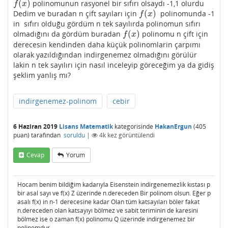
(
)
polinomunun rasyonel bir sıfırı olsaydı -1,1 olurdu
f
(
x
)
f
x
(
)
Dedim ve buradan n çift sayıları için
polinomunda -1
f
(
x
)
f
x
in sıfırı olduğu gördüm n tek sayılırda polinomun sıfırı
(
)
olmadığını da gördüm buradan
polinomu n çift için
f
(
x
)
f
x
derecesin kendinden daha küçük polinomlarin çarpımı
olarak yazıldığından indirgenemez olmadığını görülür
lakin n tek sayılırı için nasıl inceleyip göreceğim ya da gidiş
şeklim yanlış mı?
indirgenemez-polinom
cebir
6 Haziran 2019
Lisans Matematik
kategorisinde
HakanErgun
(
405
puan)
tarafından
soruldu
|
4k
kez görüntülendi
Cevap
Yorum
Hocam benim bildiğim kadarıyla Eisenstein indirgenemezlik kıstası p
bir asal sayı ve f(x) Z üzerinde n.dereceden Bir polinom olsun. Eğer p
asalı f(x) in n-1 derecesine kadar Olan tüm katsayıları böler fakat
n.dereceden olan katsayıyı bölmez ve sabit teriminin de karesini
bölmez ise o zaman f(x) polinomu Q üzerinde indirgenemez bir
polinomdur