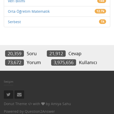
Veri Bilimi
145
Orta Öğretim Matematik
12.7k
Serbest
1k
20,359
Soru
21,912
Cevap
73,672
Yorum
3,975,656
Kullanıcı
İletişim
Donut Theme
with
by
Amiya Sahu
Powered by
Question2Answer