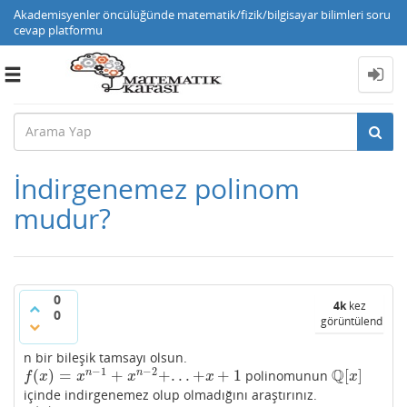
Akademisyenler öncülüğünde matematik/fizik/bilgisayar bilimleri soru
cevap platformu
Toggle
navigation
İndirgenemez polinom
mudur?
0
4k
kez
0
görüntülendi
n bir bileşik tamsayı olsun.
−
1
−
2
Q
(
)
=
+
+
.
.
.
+
+
1
[
]
n
n
polinomunun
f
(
x
)
=
x
n
−
1
+
x
n
−
2
+
.
.
.
+
x
+
1
Q
[
x
]
f
x
x
x
x
x
içinde indirgenemez olup olmadığını araştırınız.