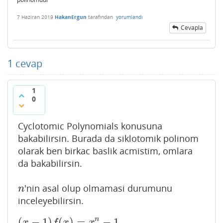
7 Haziran 2019
HakanErgun
tarafından
yorumlandı
Cevapla
1
cevap
1
0
Cyclotomic Polynomials konusuna
bakabilirsin. Burada da siklotomik polinom
olarak ben birkac baslik acmistim, omlara
da bakabilirsin.
'nin asal olup olmamasi durumunu
n
n
inceleyebilirsin.
n
(
−
1
)
(
)
=
−
1
(
x
−
1
)
f
(
x
)
=
x
n
−
1
x
f
x
x