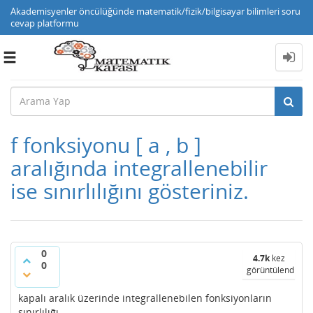
Akademisyenler öncülüğünde matematik/fizik/bilgisayar bilimleri soru
cevap platformu
Toggle
navigation
f fonksiyonu [ a , b ]
aralığında integrallenebilir
ise sınırlılığını gösteriniz.
0
4.7k
kez
0
görüntülendi
kapalı aralık üzerinde integrallenebilen fonksiyonların
sınırlılığı