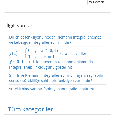
Cevapla
İlgili sorular
Dirichlet fonksiyonu neden Riemann integrallenemez
ve Lebesgue integrallenebilir midir?
0
,
∈
[
0
,
1
)
{
x
(
)
=
kuralı ile verilen
f
(
x
)
=
{
0
,
x
∈
[
0
,
1
)
1
,
x
=
1
f
x
1
,
=
1
x
R
:
[
0
,
1
]
→
fonksiyonun Riemann anlamında
f
:
[
0
,
1
]
→
R
f
integrallenebilir olduğunu gösteriniz.
Sınırlı ve Riemann integrallenebilir olmayan, sayılabilir
sonsuz sürekliliğe sahip bir fonksiyon var mıdır?
sürekli olmayan bir fonksiyon integrallenebilir mi
Tüm kategoriler