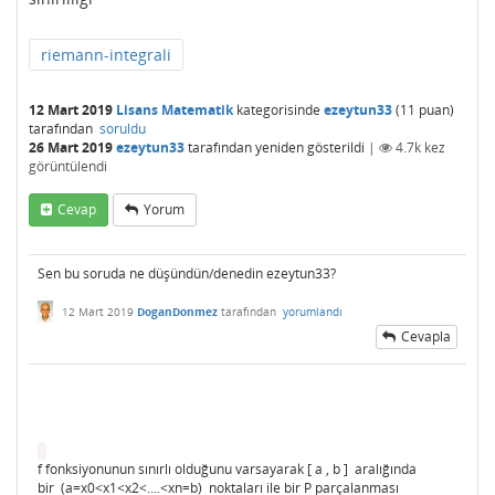
riemann-integrali
12 Mart 2019
Lisans Matematik
kategorisinde
ezeytun33
(
11
puan)
tarafından
soruldu
26 Mart 2019
ezeytun33
tarafından
yeniden gösterildi
|
4.7k
kez
görüntülendi
Cevap
Yorum
Sen bu soruda ne düşündün/denedin ezeytun33?
12 Mart 2019
DoganDonmez
tarafından
yorumlandı
Cevapla
f fonksiyonunun sınırlı olduğunu varsayarak [ a , b ] aralığında
bir (a=x0<x1<x2<....<xn=b) noktaları ile bir P parçalanması