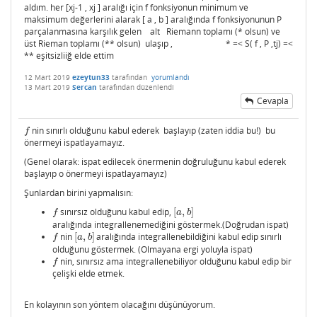
aldım. her [xj-1 , xj ] aralığı için f fonksiyonun minimum ve
maksimum değerlerini alarak [ a , b ] aralığında f fonksiyonunun P
parçalanmasına karşılık gelen alt Riemann toplamı (* olsun) ve
üst Rieman toplamı (** olsun) ulaşıp , * =< S( f , P ,tj) =<
** eşitsizliiğ elde ettim
12 Mart 2019
ezeytun33
tarafından
yorumlandı
13 Mart 2019
Sercan
tarafından
düzenlendi
Cevapla
nin sınırlı olduğunu kabul ederek başlayıp (zaten iddia bu!) bu
f
f
önermeyi ispatlayamayız.
(Genel olarak: ispat edilecek önermenin doğruluğunu kabul ederek
başlayıp o önermeyi ispatlayamayız)
Şunlardan birini yapmalısın:
sınırsız olduğunu kabul edip,
[
,
]
f
[
a
,
b
]
f
a
b
aralığında integrallenemediğini göstermek.(Doğrudan ispat)
nin
[
,
]
aralığında integrallenebildiğini kabul edip sınırlı
f
[
a
,
b
]
f
a
b
olduğunu göstermek. (Olmayana ergi yoluyla ispat)
nin, sınırsız ama integrallenebiliyor olduğunu kabul edip bir
f
f
çelişki elde etmek.
En kolayının son yöntem olacağını düşünüyorum.