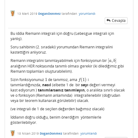
13 Mart 2019
DoganDonmez
tarafından
yorumlandı
Cevapla
Bu iddia Riemann integrali için doğru (Lebesgue integrali için
yanlış).
Soru sahibinin (2. sıradaki) yorumundan Riemann integralini
kastettiğini anlıyoruz.
Riemann integralini tanımlayabilmek için fonksiyonun bir
[
,
]
[
a
,
b
]
a
b
aralığının HER noktasında tanımlı olması gerekir (ki dilediğimiz gibi
Riemann toplamları oluşturabilelim).
Sizin fonksiyonunuz
1
de tanımsız, ama
(
1
)
i
1
f
(
1
)
f
tanımlardığınızda,
nasıl
(elbette 1 de bir
sayı
değeri vermeyi
kast ediyorum )
tanımlarsanız tanımlayın
, o aralıkta sınırlı olacak
ve o fonksiyon (Riemann anlamında) integrallenebilir (doğrudan
veya bir teorem kullanarak görülebilir) olacak.
(ve integrali de 1 de seçilen değerden bağımsız olacak)
İddianın doğru olduğu, benim önerdiğim yöntemlerle
gösterilebiliyor.
18 Nisan 2019
DoganDonmez
tarafından
yorumlandı