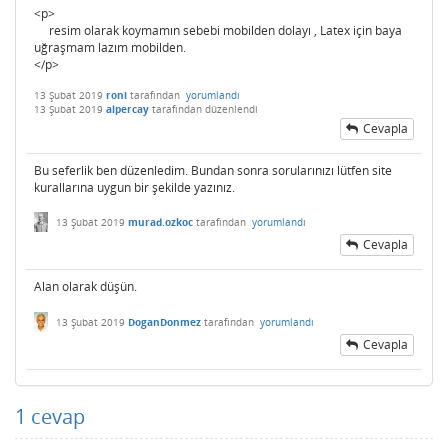
<p>
resim olarak koymamın sebebi mobilden dolayı , Latex için baya
uğraşmam lazım mobilden.
</p>
13 Şubat 2019
roni
tarafından
yorumlandı
13 Şubat 2019
alpercay
tarafından
düzenlendi
Cevapla
Bu seferlik ben düzenledim. Bundan sonra sorularınızı lütfen site
kurallarına uygun bir şekilde yazınız.
13 Şubat 2019
murad.ozkoc
tarafından
yorumlandı
Cevapla
Alan olarak düşün.
13 Şubat 2019
DoganDonmez
tarafından
yorumlandı
Cevapla
1
cevap