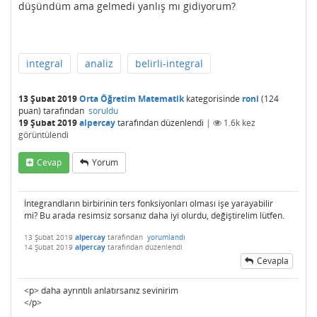
düşündüm ama gelmedi yanlış mı gidiyorum?
integral
analiz
belirli-integral
13 Şubat 2019
Orta Öğretim Matematik
kategorisinde
roni
(
124
puan)
tarafından
soruldu
19 Şubat 2019
alpercay
tarafından
düzenlendi
|
1.6k
kez
görüntülendi
Cevap
Yorum
İntegrandların birbirinin ters fonksiyonları olması işe yarayabilir
mi? Bu arada resimsiz sorsanız daha iyi olurdu, değiştirelim lütfen.
13 Şubat 2019
alpercay
tarafından
yorumlandı
14 Şubat 2019
alpercay
tarafından
düzenlendi
Cevapla
<p> daha ayrıntılı anlatırsanız sevinirim
</p>