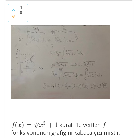
1
0
−
−
−
−
−
√
3
3
(
)
=
+
1
kuralı ile verilen
f
(
x
)
=
x
3
+
1
3
f
f
x
x
f
fonksiyonunun grafiğini kabaca çizilmiştir.