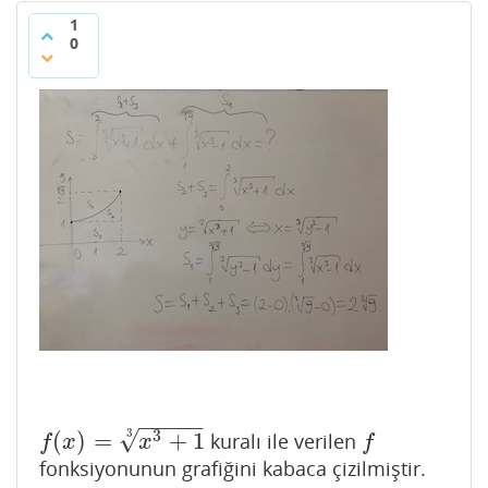
1
0
−
−
−
−
−
√
3
3
(
)
=
+
1
kuralı ile verilen
f
(
x
)
=
x
3
+
1
3
f
f
x
x
f
fonksiyonunun grafiğini kabaca çizilmiştir.