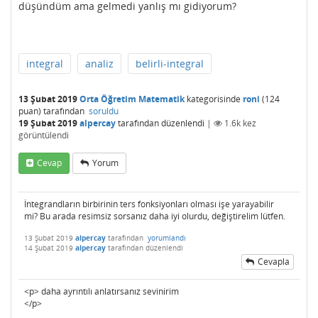
düşündüm ama gelmedi yanlış mı gidiyorum?
integral
analiz
belirli-integral
13 Şubat 2019
Orta Öğretim Matematik
kategorisinde
roni
(
124
puan)
tarafından
soruldu
19 Şubat 2019
alpercay
tarafından
düzenlendi
|
1.6k
kez
görüntülendi
Cevap
Yorum
İntegrandların birbirinin ters fonksiyonları olması işe yarayabilir
mi? Bu arada resimsiz sorsanız daha iyi olurdu, değiştirelim lütfen.
13 Şubat 2019
alpercay
tarafından
yorumlandı
14 Şubat 2019
alpercay
tarafından
düzenlendi
Cevapla
<p> daha ayrıntılı anlatırsanız sevinirim
</p>