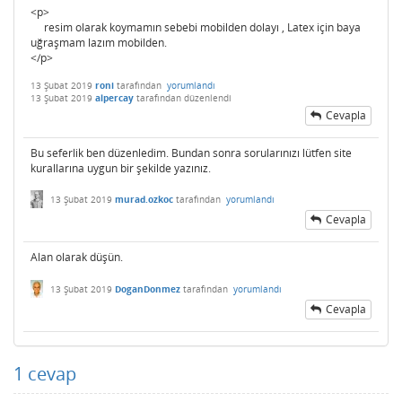
<p>
resim olarak koymamın sebebi mobilden dolayı , Latex için baya
uğraşmam lazım mobilden.
</p>
13 Şubat 2019
roni
tarafından
yorumlandı
13 Şubat 2019
alpercay
tarafından
düzenlendi
Cevapla
Bu seferlik ben düzenledim. Bundan sonra sorularınızı lütfen site
kurallarına uygun bir şekilde yazınız.
13 Şubat 2019
murad.ozkoc
tarafından
yorumlandı
Cevapla
Alan olarak düşün.
13 Şubat 2019
DoganDonmez
tarafından
yorumlandı
Cevapla
1
cevap