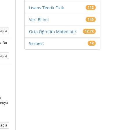
Lisans Teorik Fizik
112
Veri Bilimi
145
apla
Orta Öğretim Matematik
12.7k
s. Bu
Serbest
1k
apla
i
a
deoyu
apla