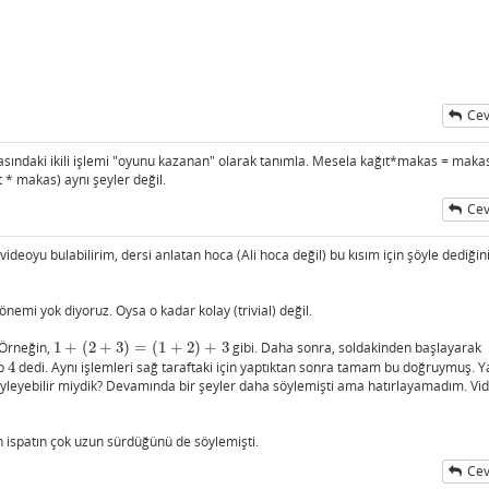
Cev
rasındaki ikili işlemi "oyunu kazanan" olarak tanımla. Mesela kağıt*makas = maka
t * makas) aynı şeyler değil.
Cev
deoyu bulabilirim, dersi anlatan hoca (Ali hoca değil) bu kısım için şöyle dediğin
nemi yok diyoruz. Oysa o kadar kolay (trivial) değil.
 Örneğin,
1
+
(
2
+
3
)
=
(
1
+
2
)
+
3
gibi. Daha sonra, soldakinden başlayarak
1
+
(
2
+
3
)
=
(
1
+
2
)
+
3
ip
4
dedi. Aynı işlemleri sağ taraftaki için yaptıktan sonra tamam bu doğruymuş. Y
4
öyleyebilir miydik? Devamında bir şeyler daha söylemişti ama hatırlayamadım. Vi
n ispatın çok uzun sürdüğünü de söylemişti.
Cev
ı