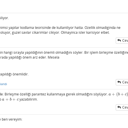
liyor.
imsi yapilar kodlama teorisinde de kullaniliyor hatta. Ozellik olmadiginda ne
uyor, guzel savlar cikarimlar cikiyor. Olmayinca isler karisiyor elbet.
Cev
ı
in hangi sırayla yapıldığının önemli olmadığını söyler. Bir işlem birleşme özelliğin
ırada yapıldığı önem arz eder. Mesela
pıldığı önemlidir.
Cev
landı
 de: Birleşme özelliği parantez kullanmaya gerek olmadığını söylüyor.
+
(
+
a
+
(
b
+
c
)
a
b
c
ıp
+
+
yazabilirim.
a
+
b
+
c
a
b
c
Cev
e ben vereyim: