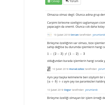
Cevap
Yorum
Olmazsa olmaz degil. Olunca adina grup deni
Carpimi birlesme ozelligini saglamayan cisim
yapacagin da onemli. Olunca cok daha kolay ol
10 Şubat 2019
Sercan
tarafından
yorumland
Birleşme özelliğinin var olması, bize işlemler
sahip değilse bu durumda işlemlerin hangi s
1
−
(
2
−
3
)
≠
(
1
−
2
)
−
3
1
−
(
2
−
3
)
≠
(
1
−
2
)
−
3
olduğundan burada işlemlerin hangi sırada ya
10 Şubat 2019
murad.ozkoc
tarafından
yorum
Aynı şeyi başka kelimelerle ben söyliyim bir
(
+
)
+
aynı şey ise parantezleri kaldır
(
a
+
b
)
+
c
a
b
c
10 Şubat 2019
Ozgur
tarafından
yorumlandı
Birleşme özelliği olmayan bir işlem örneği d