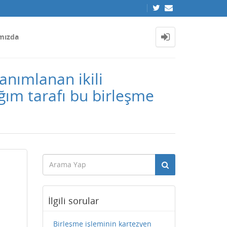
mızda
anımlanan ikili
ğım tarafı bu birleşme
İlgili sorular
Birleşme işleminin kartezyen