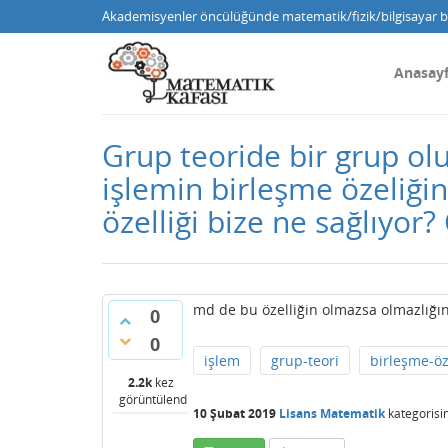
Akademisyenler öncülüğünde matematik/fizik/bilgisayar bi
Anasay
Grup teoride bir grup ol
işlemin birleşme özeliği
özelliği bize ne sağlıyor?
md de bu özelliğin olmazsa olmazlığ
0
0
işlem
grup-teori
birleşme-öz
2.2k
kez
görüntülendi
10 Şubat 2019
Lisans Matematik
kategorisi