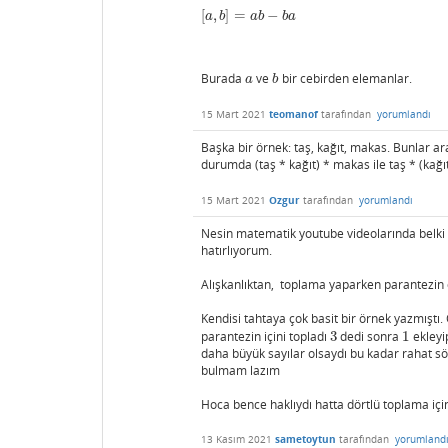
[
,
]
=
−
[
a
,
b
]
=
a
b
−
b
a
a
b
a
b
b
a
Burada
ve
bir cebirden elemanlar.
a
b
a
b
15 Mart 2021
teomanof
tarafından
yorumlandı
Başka bir örnek: taş, kağıt, makas. Bunlar a
durumda (taş * kağıt) * makas ile taş * (kağı
15 Mart 2021
Ozgur
tarafından
yorumlandı
Nesin matematik youtube videolarında belki vi
hatırlıyorum.
Alışkanlıktan, toplama yaparken parantezin ö
Kendisi tahtaya çok basit bir örnek yazmıştı.
parantezin içini topladı
3
dedi sonra
1
ekley
3
1
daha büyük sayılar olsaydı bu kadar rahat s
bulmam lazım
Hoca bence haklıydı hatta dörtlü toplama içi
13 Kasım 2021
sametoytun
tarafından
yorumland