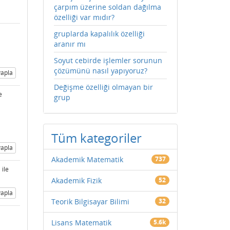
çarpım üzerine soldan dağılma
özelliği var mıdır?
gruplarda kapalılık özelliği
aranır mı
Soyut cebirde işlemler sorunun
çözümünü nasıl yapıyoruz?
apla
Değişme özelliği olmayan bir
e
grup
Tüm kategoriler
apla
Akademik Matematik
737
)
ile
Akademik Fizik
52
apla
Teorik Bilgisayar Bilimi
32
Lisans Matematik
5.6k